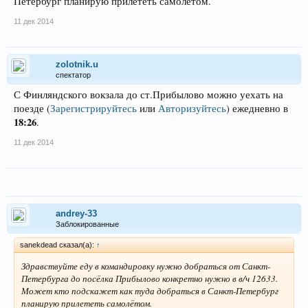
Петербург планирую прилететь самолётом.
11 дек 2014
zolotnik.u
спектатор
С Финляндского вокзала до ст.Прибылово можно уехать на
поезде
(
Зарегистрируйтесь
или
Авторизуйтесь
)
ежедневно в
18:26
.
11 дек 2014
andrey-33
Заблокированные
sanekdead сказал(а):
↑
Здравствуйте еду в командировку нужно добраться от Санкт-
Петербурга до посёлка Прибылово конкретно нужно в в/ч 12633.
Может кто подскажет как туда добраться в Санкт-Петербург
планирую прилететь самолётом.