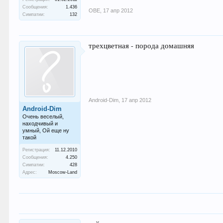
Сообщения:
1.436
ОВЕ
,
17 апр 2012
Симпатии:
132
трехцветная - порода домашняя
Android-Dim
,
17 апр 2012
Android-Dim
Очень веселый,
находчивый и
умный, Ой еще ну
такой
Регистрация:
11.12.2010
Сообщения:
4.250
Симпатии:
428
Адрес:
Moscow-Land