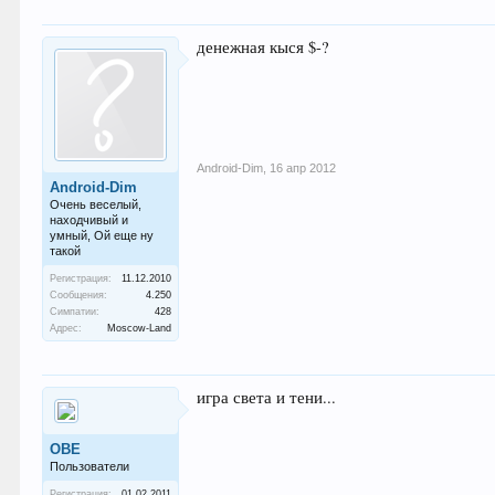
денежная кыся $-?
Android-Dim
,
16 апр 2012
Android-Dim
Очень веселый,
находчивый и
умный, Ой еще ну
такой
Регистрация:
11.12.2010
Сообщения:
4.250
Симпатии:
428
Адрес:
Moscow-Land
игра света и тени...
ОВЕ
Пользователи
Регистрация:
01.02.2011