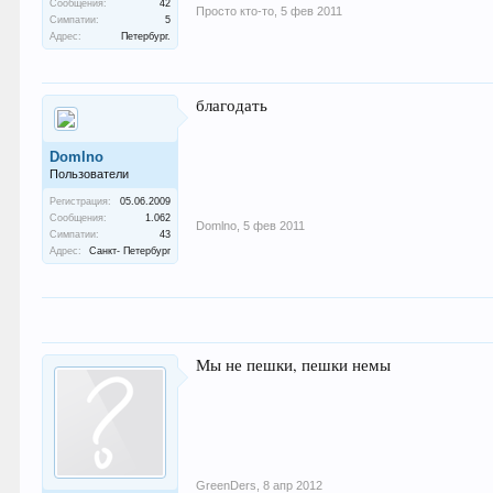
Сообщения:
42
Просто кто-то
,
5 фев 2011
Симпатии:
5
Адрес:
Петербург.
благодать
Domlno
Пользователи
Регистрация:
05.06.2009
Сообщения:
1.062
Domlno
,
5 фев 2011
Симпатии:
43
Адрес:
Санкт- Петербург
Мы не пешки, пешки немы
GreenDers
,
8 апр 2012