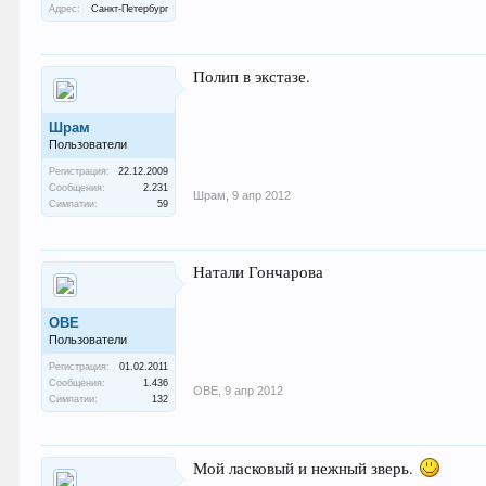
Адрес:
Санкт-Петербург
Полип в экстазе.
Шрам
Пользователи
Регистрация:
22.12.2009
Сообщения:
2.231
Шрам
,
9 апр 2012
Симпатии:
59
Натали Гончарова
ОВЕ
Пользователи
Регистрация:
01.02.2011
Сообщения:
1.436
ОВЕ
,
9 апр 2012
Симпатии:
132
Мой ласковый и нежный зверь.