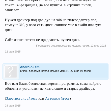
хочет. 32-разрядная, да всё пучком. а игрушка пипец,
зависает.
Нужен драйвер под два-дуо на х86 на видеоадаптер под
самсунг 310, у кого есть диск, скиньте мне в скайп или гугл
диск.
Сайт изготовителя не предлагать, нужен диск.
Последнее редактирование модератором:
12 фев 2015
12 фев 2015
Android-Dim
Очень веселый, находчивый и умный, Ой еще ну такой
Вот вам Ежик бесплатная версия программы, сама найдет,
обновит и установит не хватающие и старые драйвера.
(
Зарегистрируйтесь
или
Авторизуйтесь
)
28 фев 2015