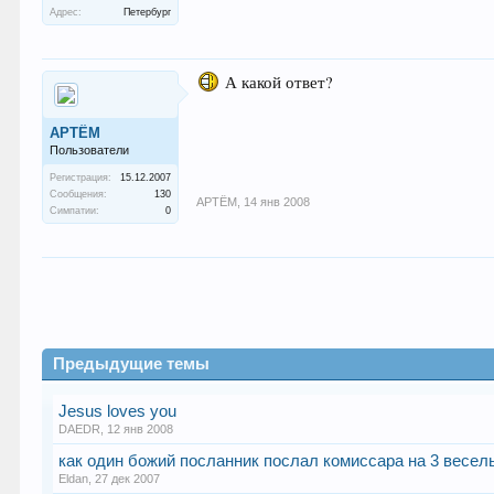
Адрес:
Петербург
А какой ответ?
АРТЁМ
Пользователи
Регистрация:
15.12.2007
Сообщения:
130
АРТЁМ
,
14 янв 2008
Симпатии:
0
Предыдущие темы
Jesus loves you
DAEDR
,
12 янв 2008
как один божий посланник послал комиссара на 3 весе
Eldan
,
27 дек 2007