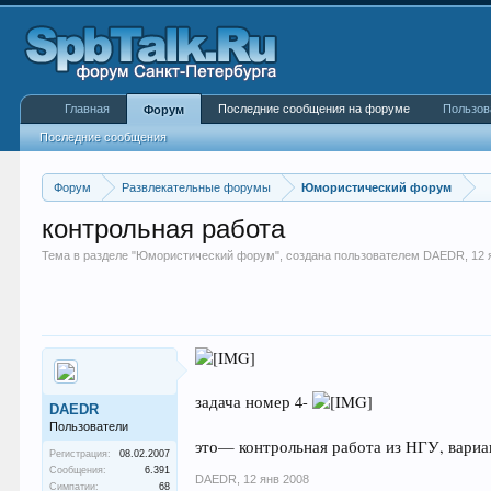
Главная
Последние сообщения на форуме
Пользов
Форум
Последние сообщения
Форум
Развлекательные форумы
Юмористический форум
контрольная работа
Тема в разделе "
Юмористический форум
", создана пользователем
DAEDR
,
12 
задача номер 4-
DAEDR
Пользователи
это— контрольная работа из НГУ, вариа
Регистрация:
08.02.2007
Сообщения:
6.391
DAEDR
,
12 янв 2008
Симпатии:
68