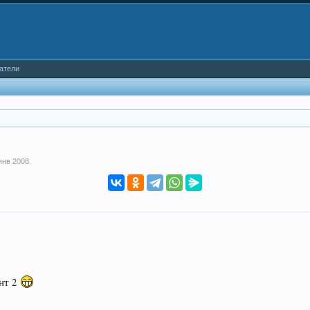
атели
янв 2008
.
нт 2