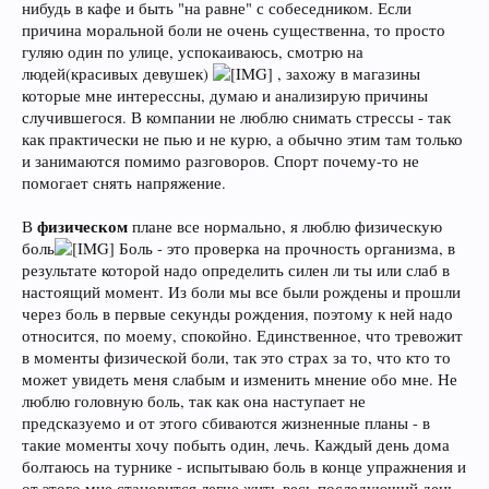
нибудь в кафе и быть "на равне" с собеседником. Если
причина моральной боли не очень существенна, то просто
гуляю один по улице, успокаиваюсь, смотрю на
людей(красивых девушек)
, захожу в магазины
которые мне интерессны, думаю и анализирую причины
случившегося. В компании не люблю снимать стрессы - так
как практически не пью и не курю, а обычно этим там только
и занимаются помимо разговоров. Спорт почему-то не
помогает снять напряжение.
физическом
В
плане все нормально, я люблю физическую
боль
Боль - это проверка на прочность организма, в
результате которой надо определить силен ли ты или слаб в
настоящий момент. Из боли мы все были рождены и прошли
через боль в первые секунды рождения, поэтому к ней надо
относится, по моему, спокойно. Единственное, что тревожит
в моменты физической боли, так это страх за то, что кто то
может увидеть меня слабым и изменить мнение обо мне. Не
люблю головную боль, так как она наступает не
предсказуемо и от этого сбиваются жизненные планы - в
такие моменты хочу побыть один, лечь. Каждый день дома
болтаюсь на турнике - испытываю боль в конце упражнения и
от этого мне становится легче жить весь последующий день,