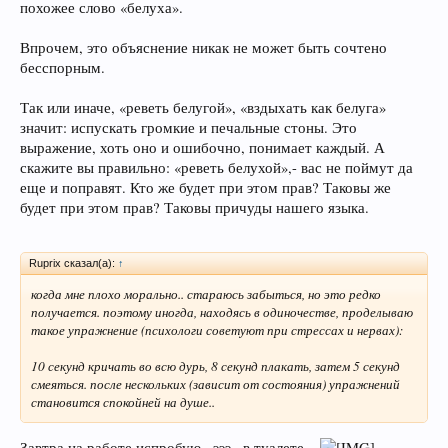
похожее слово «белуха».
Впрочем, это объяснение никак не может быть сочтено
бесспорным.
Так или иначе, «реветь белугой», «вздыхать как белуга»
значит: испускать громкие и печальные стоны. Это
выражение, хоть оно и ошибочно, понимает каждый. А
скажите вы правильно: «реветь белухой»,- вас не поймут да
еще и поправят. Кто же будет при этом прав? Таковы же
будет при этом прав? Таковы причуды нашего языка.
Ruprix сказал(а):
↑
когда мне плохо морально.. стараюсь забыться, но это редко
получается. поэтому иногда, находясь в одиночестве, проделываю
такое упражнение (психологи советуют при стрессах и нервах):
10 секунд кричать во всю дурь, 8 секунд плакать, затем 5 секунд
смеяться. после нескольких (зависит от состояния) упражнений
становится спокойней на душе..
Завтра на работе испробую...эээ...в туалете...