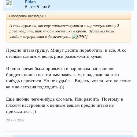
Eldan
Я - это Я - это Я!
Скобаренок сказал(а):
↑
А если сурьезно, то еще помогает кулаком в кирпичную стену 2
раза ударить, так чтобы костяшки в кровь...душевная боль
уходит перерастая в физическую...
Предпочитаю грушу. Минут десять поработать, и всё. А со
стенкой слишком велик риск разможжить кулак.
В одно время была привычка в паршивом настроение
бродить ночью по темным закоулкам, в надежде на кого-
нибудь нарваться. Но не судьба... Видать, чуяли, что не стоит
ко мне сегодня подходить )))
Ещё люблю чего-нибудь сломать. Или разбить. Поэтому в
плохом настроении к ценным вещам предпочитаю не
прикасаться. ))
29 янв 2007