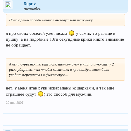
Ruprix
крокозябра
Пока орешь соседи ментов вызовут или психушку...
я про своих соседей уже писала
у самих-то рыльце в
пушку, а на подобные 10ти секундные крики никто внимание
не обращает.
А если сурьезно, то еще помогает кулаком в кирпичную стену 2
раза ударить, так чтобы костяшки в кровь...душевная боль
уходит перерастая в физическую...
нет, у меня итак руки исцарапаны кошарками, а так еще
страшнее будут
) это способ для мужчин.
29 янв 2007