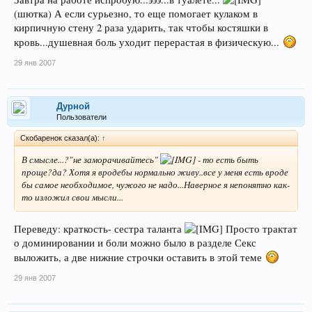
(шютка) А если сурьезно, то еще помогает кулаком в
кирпичную стену 2 раза ударить, так чтобы костяшки в
кровь...душевная боль уходит перерастая в физическую...
29 янв 2007
Дурной
Пользователи
Скобаренок сказал(а):
↑
В смысле...?"не заморачивайтесь"
- то есть быть
проще?да? Хотя я вродебы нормально живу..все у меня есть вроде
бы самое необходимое, чужого не надо...Наверное я непонятно как-
то изложил свои мысли...
Переведу: краткость- сестра таланта
Просто трактат
о доминировании и боли можно было в разделе Секс
выложить, а две нижние строчки оставить в этой теме
29 янв 2007