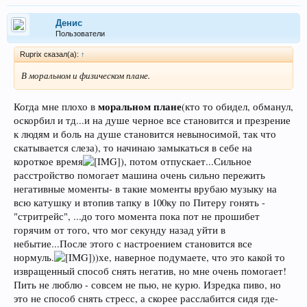
Денис
Пользователи
Ruprix сказал(а):
↑
В моральном и физическом плане.
моральном плане
Когда мне плохо в
(кто то обидел, обманул,
оскорбил и тд...и на душе черное все становится и презрение
к людям и боль на душе становится невыносимой, так что
скатывается слеза), то начинаю замыкаться в себе на
короткое время
), потом отпускает...Сильное
расстройство помогает машина очень сильно пережить
негативные моменты- в такие моменты врубаю музыку на
всю катушку и втопив тапку в 100ку по Питеру гонять -
"стритрейс", ...до того момента пока пот не прошибет
горячим от того, что мог секунду назад уйти в
небытие...После этого с настроением становится все
нормуль.
))хе, наверное подумаете, что это какой то
извращенный способ снять негатив, но мне очень помогает!
Пить не люблю - совсем не пью, не курю. Изредка пиво, но
это не способ снять стресс, а скорее расслабится сидя где-