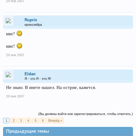
29 янв 2007
Ruprix
крокозябра
квн?
квн?
29 янв 2007
Eldan
Я - это Я - это Я!
Не знаю. В инете нашел. На острие, кажется.
29 янв 2007
(Вы должны войти или зарегистрироваться, чтобы ответить.)
1
2
3
4
5
6
Вперёд >
Предыдущие темы