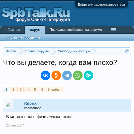
Войти или зарегистрироваться
Главная
Последние сообщения на форуме
Форум
Последние сообщения
Форум
Общие форумы
Свободный форум
Что вы делаете, когда вам плохо?
1
2
3
4
5
6
Вперёд >
Ruprix
крокозябра
В моральном и физическом плане.
28 янв 2007