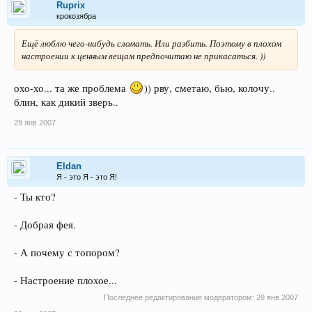
Ruprix
крокозябра
Ещё люблю чего-нибудь сломать. Или разбить. Поэтому в плохом
настроении к ценным вещам предпочитаю не прикасаться. ))
охо-хо... та же проблема
)) рву, сметаю, бью, колочу..
блин, как дикий зверь..
29 янв 2007
Eldan
Я - это Я - это Я!
- Ты кто?
- Добрая фея.
- А почему с топором?
- Настроение плохое...
Последнее редактирование модератором:
29 янв 2007