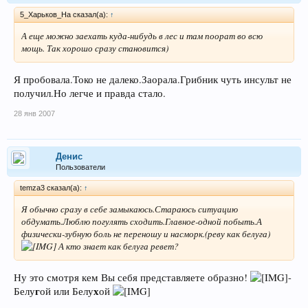
5_Харьков_На сказал(а):
↑
А еще можно заехать куда-нибудь в лес и там поорат во всю
мощь. Так хорошо сразу становится)
Я пробовала.Токо не далеко.Заорала.Грибник чуть инсульт не
получил.Но легче и правда стало.
28 янв 2007
Денис
Пользователи
temza3 сказал(а):
↑
Я обычно сразу в себе замыкаюсь.Стараюсь ситуацию
обдумать.Люблю погулять сходить.Главное-одной побыть.А
физически-зубную боль не переношу и насморк.(реву как белуга)
А кто знает как белуга ревет?
Ну это смотря кем Вы себя представляете образно!
-
г
х
Белу
ой или Белу
ой