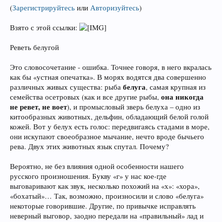
(
Зарегистрируйтесь
или
Авторизуйтесь
)
Взято с этой ссылки:
Реветь белугой
Это словосочетание - ошибка. Точнее говоря, в него вкралась
как бы «устная опечатка». В морях водятся два совершенно
белуга
различных живых существа: рыба
, самая крупная из
она никогда
семейства осетровых (как и все другие рыбы,
не ревет, не воет
), и промысловый зверь белуха – одно из
китообразных животных, дельфин, обладающий белой голой
кожей. Вот у белух есть голос: передвигаясь стадами в море,
они искупают своеобразное мычание, нечто вроде бычьего
рева. Двух этих животных язык спутал. Почему?
Вероятно, не без влияния одной особенности нашего
русского произношения. Букву «г» у нас кое-где
выговаривают как звук, несколько похожий на «х»: «хора»,
«бохатый»… Так, возможно, произносили и слово «белуга»
некоторые говорившие. Другие, по привычке исправлять
неверный выговор, заодно передали на «правильный» лад и