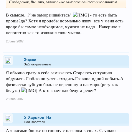
Скобаренок, Вы, это, главное - не заморачивайтесь уж слишком
В смысле...?"не заморачивайтесь"
- то есть быть
проще?да? Хотя я вродебы нормально живу..все у меня есть
вроде бы самое необходимое, чужого не надо...Наверное я
непонятно как-то изложил свои мысли...
28 янв 2007
Энджи
Заблокированные
Я обычно сразу в себе замыкаюсь.Стараюсь ситуацию
обдумать.Люблю погулять сходить.Главное-одной побыть.А
физически-зубную боль не переношу и насморк.(реву как
белуга)
А кто знает как белуга ревет?
28 янв 2007
5_Харьков_На
Пользователи
А я часами брожу по городу с плеером в ушах. Слушаю