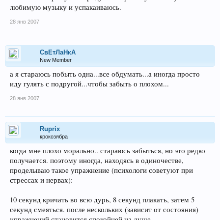
любимую музыку и успакаиваюсь.
28 янв 2007
СвЕтЛаНкА
New Member
а я стараюсь побыть одна...все обдумать...а иногда просто
иду гулять с подругой...чтобы забыть о плохом...
28 янв 2007
Ruprix
крокозябра
когда мне плохо морально.. стараюсь забыться, но это редко
получается. поэтому иногда, находясь в одиночестве,
проделываю такое упражнение (психологи советуют при
стрессах и нервах):
10 секунд кричать во всю дурь, 8 секунд плакать, затем 5
секунд смеяться. после нескольких (зависит от состояния)
упражнений становится спокойней на душе..