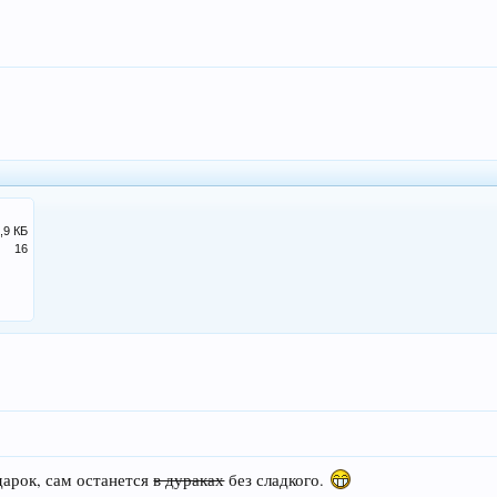
,9 КБ
16
дарок, сам останется
в дураках
без сладкого.