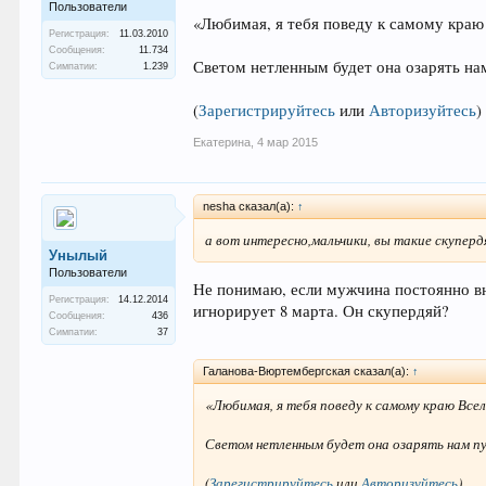
Пользователи
«Любимая, я тебя поведу к самому краю 
Регистрация:
11.03.2010
Сообщения:
11.734
Светом нетленным будет она озарять на
Симпатии:
1.239
(
Зарегистрируйтесь
или
Авторизуйтесь
)
Екатерина
,
4 мар 2015
nesha сказал(а):
↑
а вот интересно,мальчики, вы такие скуперд
Унылый
Пользователи
Не понимаю, если мужчина постоянно вн
Регистрация:
14.12.2014
игнорирует 8 марта. Он скупердяй?
Сообщения:
436
Симпатии:
37
Галанова-Вюртембергская сказал(а):
↑
«Любимая, я тебя поведу к самому краю Всел
Светом нетленным будет она озарять нам п
(
Зарегистрируйтесь
или
Авторизуйтесь
)