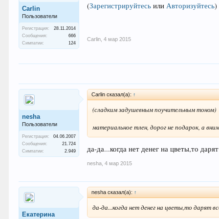
(
Зарегистрируйтесь
или
Авторизуйтесь
)
Carlin
Пользователи
Регистрация:
28.11.2014
Сообщения:
666
Carlin
,
4 мар 2015
Симпатии:
124
Carlin сказал(а):
↑
(сладким задушевным поучительным тоном)
nesha
Пользователи
материальное тлен, дорог не подарок, а вни
Регистрация:
04.06.2007
Сообщения:
21.724
да-да...когда нет денег на цветы,то дар
Симпатии:
2.949
nesha
,
4 мар 2015
nesha сказал(а):
↑
да-да...когда нет денег на цветы,то дарят 
Екатерина