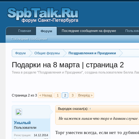
Главная
Последние сообщения на форуме
Пользов
Форум
Последние сообщения
Форум
Общие форумы
Поздравления и Праздники
Подарки на 8 марта | страница 2
Тема в разделе "
Поздравления и Праздники
", создана пользователем
Белла Ла
Страница 2 из 3
< Назад
1
2
3
Вперёд >
Выродок сказал(а):
↑
Не кажется ливам что торг в данном случае 
Унылый
Пользователи
Торг уместен всегда, если нет то дубино
Регистрация:
14.12.2014