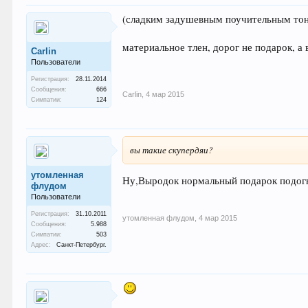
(сладким задушевным поучительным то
материальное тлен, дорог не подарок, а
Carlin
Пользователи
Регистрация:
28.11.2014
Сообщения:
666
Carlin
,
4 мар 2015
Симпатии:
124
вы такие скупердяи?
утомленная
Ну,Выродок нормальный подарок подогн
флудом
Пользователи
Регистрация:
31.10.2011
утомленная флудом
,
4 мар 2015
Сообщения:
5.988
Симпатии:
503
Адрес:
Санкт-Петербург.