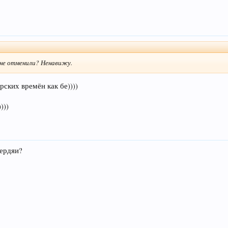
 не отменили? Ненавижу.
рских времён как бе))))
)))
пердяи?