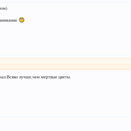
ном)
 внимание
ал.Всяко лучше,чем мертвые цветы.