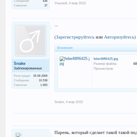
Сообщения:
436
Унылый
,
4 мар 2015
Симпатии:
37
...
(
Зарегистрируйтесь
или
Авторизуйтесь
)
Вложения:
febe48ff6425.jpg
Snake
Размер файла:
68
Заблокированные
Просмотров:
Регистрация:
05.09.2009
Сообщения:
10.539
Симпатии:
1.693
Snake
,
4 мар 2015
Парень, который сделает такой такой по