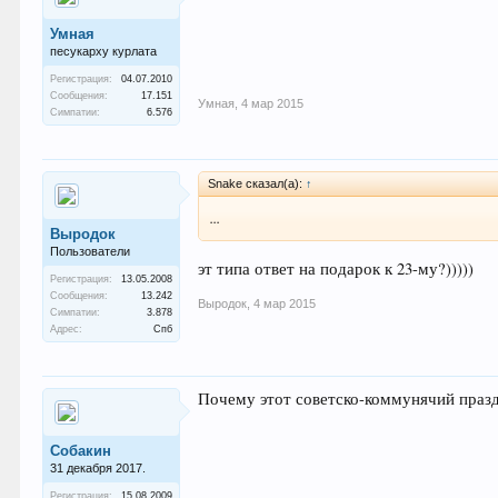
Умная
песукарху курлата
Регистрация:
04.07.2010
Сообщения:
17.151
Умная
,
4 мар 2015
Симпатии:
6.576
Snake сказал(а):
↑
...
Выродок
Пользователи
эт типа ответ на подарок к 23-му?)))))
Регистрация:
13.05.2008
Сообщения:
13.242
Выродок
,
4 мар 2015
Симпатии:
3.878
Адрес:
Спб
Почему этот советско-коммунячий праз
Собакин
31 декабря 2017.
Регистрация:
15.08.2009