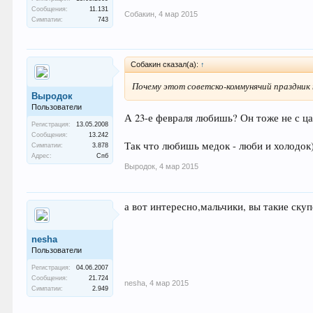
Сообщения:
11.131
Собакин
,
4 мар 2015
Симпатии:
743
Собакин сказал(а):
↑
Почему этот советско-коммунячий праздник
Выродок
Пользователи
А 23-е февраля любишь? Он тоже не с ца
Регистрация:
13.05.2008
Сообщения:
13.242
Так что любишь медок - люби и холодок)
Симпатии:
3.878
Адрес:
Спб
Выродок
,
4 мар 2015
а вот интересно,мальчики, вы такие ску
nesha
Пользователи
Регистрация:
04.06.2007
Сообщения:
21.724
nesha
,
4 мар 2015
Симпатии:
2.949