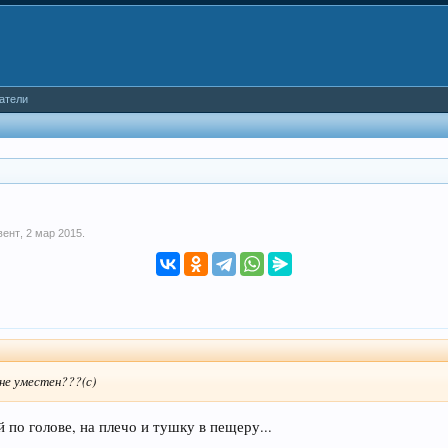
атели
вент
,
2 мар 2015
.
не уместен???(с)
й по голове, на плечо и тушку в пещеру...