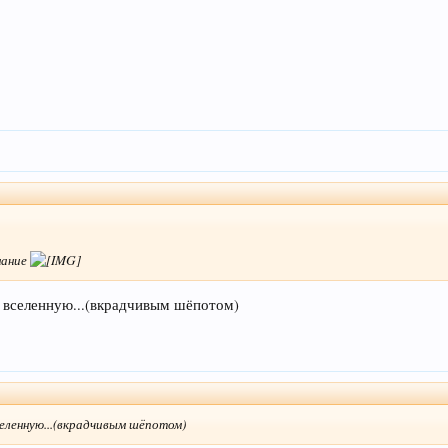
мание
ят вселенную...(вкрадчивым шёпотом)
вселенную...(вкрадчивым шёпотом)