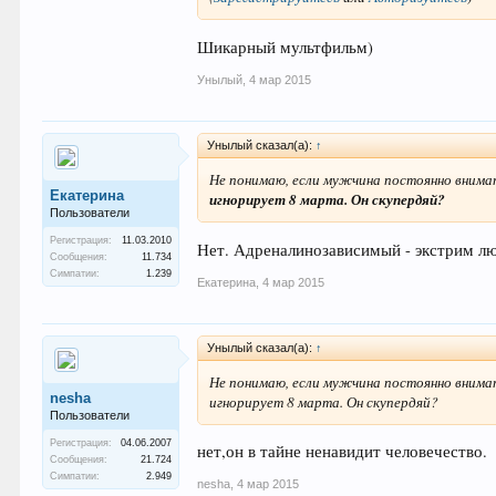
Шикарный мультфильм)
Унылый
,
4 мар 2015
Унылый сказал(а):
↑
Не понимаю, если мужчина постоянно внимат
Екатерина
игнорирует 8 марта. Он скупердяй?
Пользователи
Регистрация:
11.03.2010
Нет. Адреналинозависимый - экстрим л
Сообщения:
11.734
Симпатии:
1.239
Екатерина
,
4 мар 2015
Унылый сказал(а):
↑
Не понимаю, если мужчина постоянно внимат
nesha
игнорирует 8 марта. Он скупердяй?
Пользователи
Регистрация:
04.06.2007
нет,он в тайне ненавидит человечество.
Сообщения:
21.724
Симпатии:
2.949
nesha
,
4 мар 2015