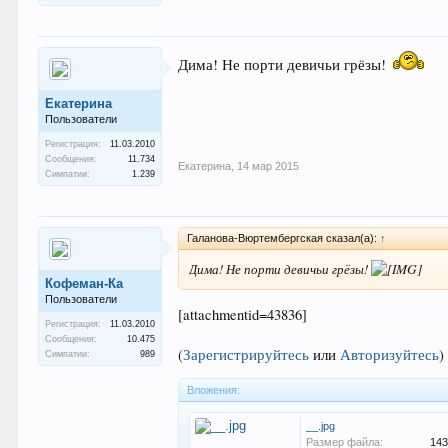
Дима! Не порти девичьи грёзы!
Екатерина
Пользователи
Регистрация:
11.03.2010
Сообщения:
11.734
Екатерина
,
14 мар 2015
Симпатии:
1.239
Галанова-Вюртембергская сказал(а):
↑
Дима! Не порти девичьи грёзы!
Кофеман-Ка
Пользователи
[attachmentid=43836]
Регистрация:
11.03.2010
Сообщения:
10.475
(
Зарегистрируйтесь
или
Авторизуйтесь
)
Симпатии:
989
Вложения:
__.jpg
Размер файла:
143