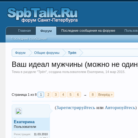
Главная
Последние сообщения на форуме
Пользов
Форум
Последние сообщения
Форум
Общие форумы
Трёп
Ваш идеал мужчины (можно не один)
Тема в разделе "
Трёп
", создана пользователем
Екатерина
,
14 мар 2015
.
Страница 1 из 8
1
2
3
4
5
6
→
8
Вперёд >
(
Зарегистрируйтесь
или
Авторизуйтесь
)
Екатерина
Пользователи
Регистрация:
11.03.2010