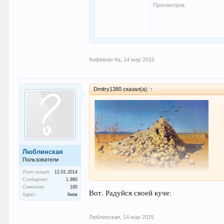
Просмотров:
Кофеман-Ка
,
14 мар 2015
Dmitry1380 сказал(а):
↑
Люблинская
Пользователи
Регистрация:
12.01.2014
Сообщения:
1.980
Симпатии:
185
плоды брутальных идеалов
Вот. Радуйся своей куче:
Адрес:
Киев
Люблинская
,
14 мар 2015