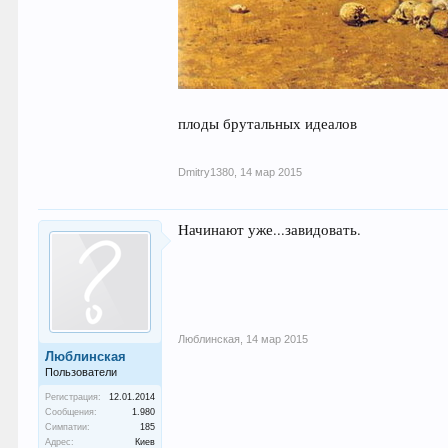
плоды брутальных идеалов
Dmitry1380
,
14 мар 2015
Начинают уже...завидовать.
Люблинская
,
14 мар 2015
Люблинская
Пользователи
Регистрация:
12.01.2014
Сообщения:
1.980
Симпатии:
185
Адрес:
Киев