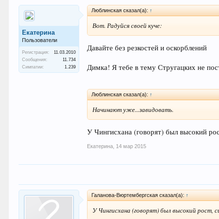
Люблинская сказал(а):
↑
Вот. Радуйся своей куче:
Екатерина
Пользователи
Давайте без резкостей и оскорблений
Регистрация:
11.03.2010
Сообщения:
11.734
Димка! Я тебе в тему Стругацких не по
Симпатии:
1.239
Люблинская сказал(а):
↑
Начинают уже...завидовать.
У Чингисхана (говорят) был высокий рос
Екатерина
,
14 мар 2015
Галанова-Вюртембергская сказал(а):
↑
У Чингисхана (говорят) был высокий рост, с