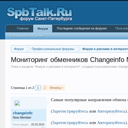
Главная
Последние сообщения на форуме
Пользов
Форум
Последние сообщения
Форум
Профессиональные форумы
Форум о рекламе в интернет
Мониторинг обменников Changeinfo
Тема в разделе "
Форум о рекламе в интернете
", создана пользователем
change
Страница 1 из 2
1
2
Вперёд >
Самые популярные направления обмена н
(
Зарегистрируйтесь
или
Авторизуйтесь
)
changeinfo
New Member
(
Зарегистрируйтесь
или
Авторизуйтесь
)
Регистрация:
25.03.2015