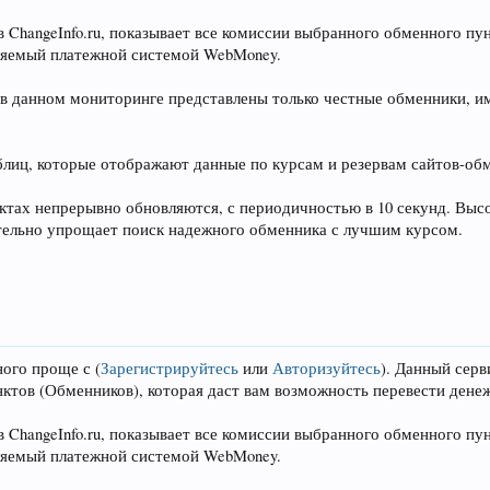
ChangeInfo.ru, показывает все комиссии выбранного обменного пун
деляемый платежной системой WebMoney.
 - в данном мониторинге представлены только честные обменники,
блиц, которые отображают данные по курсам и резервам сайтов-об
тах непрерывно обновляются, с периодичностью в 10 секунд. Высо
ительно упрощает поиск надежного обменника с лучшим курсом.
ного проще с
(
Зарегистрируйтесь
или
Авторизуйтесь
)
. Данный сер
ктов (Обменников), которая даст вам возможность перевести дене
ChangeInfo.ru, показывает все комиссии выбранного обменного пун
деляемый платежной системой WebMoney.