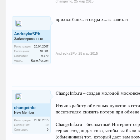
changeinfo
,
25 мар 2015
прихватбанк.. и сюды х..лы залезли
AndreykaSPb
Заблокированные
Регистрация:
20.04.2007
Сообщения:
40.001
AndreykaSPb
,
25 мар 2015
Симпатии:
9.479
Адрес:
Крым.Россия
ChangeInfo.ru – создан молодой московс
Изучив работу обменных пунктов в сети
changeinfo
посетителям снизить потери при обмене
New Member
Регистрация:
25.03.2015
ChangeInfo.ru – бесплатный Интернет-с
Сообщения:
19
сервис создан для того, чтобы вы были 
Симпатии:
0
(обменников) тот, который даст вам в