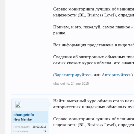
Сервис мониторинга лучших обменников 
надежности (BL, Business Level), опре
Причем, и это, пожалуй, самое главное
рынке.
Вся информация представлена в виде та
Сведения об электронных обменных пунк
самых свежих курсов обмена, что знач
(
Зарегистрируйтесь
или
Авторизуйтесь
)
changeinfo
,
24 апр 2015
Найти выгодный курс обмена стало нам
авторитетных и надежных обменных пун
changeinfo
Сервис мониторинга лучших обменников 
New Member
надежности (BL, Business Level), опре
Регистрация:
25.03.2015
Сообщения:
19