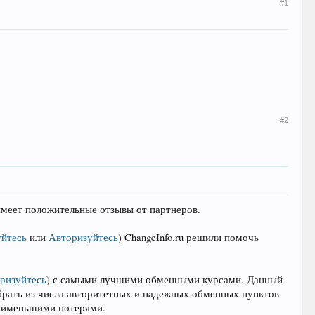
#1
#2
 имеет положительные отзывы от партнеров.
уйтесь
или
Авторизуйтесь
)
ChangeInfo.ru решили помочь
ризуйтесь
)
с самыми лучшими обменными курсами. Данный
выбрать из числа авторитетных и надежных обменных пунктов
наименьшими потерями.