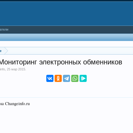
атели
е
 Мониторинг электронных обменников
info
,
25 мар 2015
.
а Changeinfo.ru
.
.