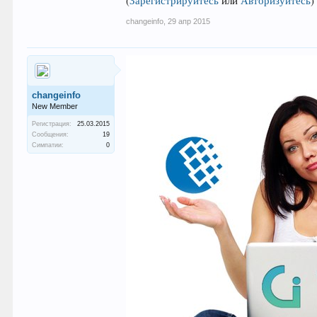
(
Зарегистрируйтесь
или
Авторизуйтесь
)
changeinfo
,
29 апр 2015
changeinfo
New Member
Регистрация:
25.03.2015
Сообщения:
19
Симпатии:
0