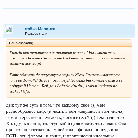
жабка Малинка
Пользователи
Heike сказал(а):
↑
Хильда как персонаж и нарисовано классно! Вызывает токо
позитив. Но лично бы я такой бы быть не хотела, я за граемление
костями все же)))
Хотя обожаю французскую актрису Жузи Баласко....вставьте
плиз ее фото!!!! Во где позитиву!! Но сама бы хотела быть и ее
подругой Натали Бей)) a s Balasko druzhit, s takimi tetkami ne
soskuchisja.
дык тут же суть в том, что каждому своё ))) Чем
разнообразнее мир, (и люди, в нем живущие, в том числе) -
тем интереснее в нём жить, согласитесь? ))) Тем паче, что
Хильду, конечно, толстушкой в целом назвать сложно. Она
просто аппетитная, да, у неё такие формы, но ведь они
ЕСТЬ, эти формы - и талия, и практически идеальные