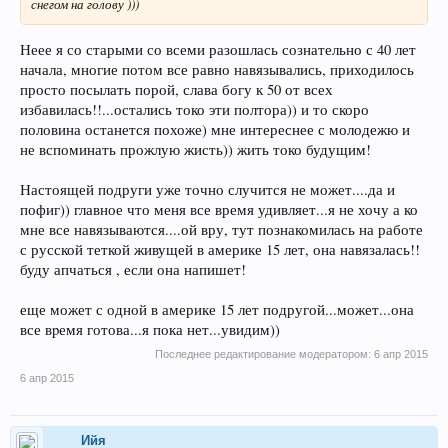
снегом на голову )))
Неее я со старыми со всеми разошлась сознательно с 40 лет
начала, многие потом все равно навязывались, приходилось
просто посылать порой, слава богу к 50 от всех
избавилась!!...остались токо эти полтора)) и то скоро
половина останется похоже) мне интереснее с молодежю и
не вспоминать прожлую жисть)) жить токо будущим!
Настоящей подруги уже точно случится не может....да и
пофиг)) главное что меня все время удивляет...я не хочу а ко
мне все навязываются....ой вру, тут познакомилась на работе
с русской теткой живущей в америке 15 лет, она навязалась!!
буду апчаться , если она напишет!
еще может с одной в америке 15 лет подругой...может...она
все вpемя готова...я пока нет...увидим))
Последнее редактирование модератором:
6 апр 2015
6 апр 2015
Ийя