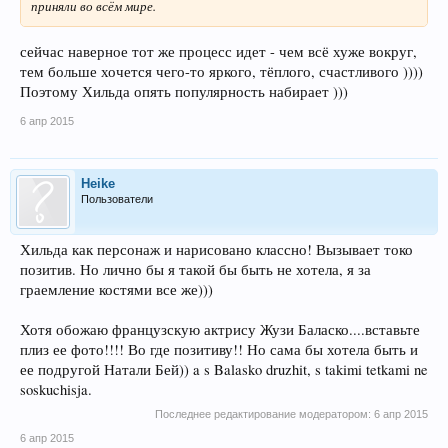
приняли во всём мире.
сейчас наверное тот же процесс идет - чем всё хуже вокруг,
тем больше хочется чего-то яркого, тёплого, счастливого ))))
Поэтому Хильда опять популярность набирает )))
6 апр 2015
Heike
Пользователи
Хильда как персонаж и нарисовано классно! Вызывает токо
позитив. Но лично бы я такой бы быть не хотела, я за
граемление костями все же)))
Хотя обожаю французскую актрису Жузи Баласко....вставьте
плиз ее фото!!!! Во где позитиву!! Но сама бы хотела быть и
ее подругой Натали Бей)) a s Balasko druzhit, s takimi tetkami ne
soskuchisja.
Последнее редактирование модератором:
6 апр 2015
6 апр 2015