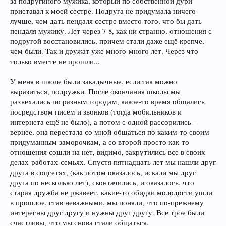
за подругиного мужика, который по собственной дури
приставал к моей сестре. Подруга не придумала ничего
лучше, чем дать пендаля сестре вместо того, что бы дать
пендаля мужику. Лет через 7-8, как ни странно, отношения с
подругой восстановились, причем стали даже ещё крепче,
чем были. Так и дружат уже много-много лет. Через что
только вместе не прошли...
У меня в школе были закадычные, если так можно
выразиться, подружки. После окончания школы мы
разъехались по разным городам, какое-то время общались
посредством писем и звонков (тогда мобильников и
интернета ещё не было), а потом с одной рассорились -
вернее, она перестала со мной общаться по каким-то своим
придуманным заморочкам, а со второй просто как-то
отношения сошли на нет, видимо, закрутились все в своих
делах-работах-семьях. Спустя пятнадцать лет мы нашли друг
друга в соцсетях, (как потом оказалось, искали мы друг
друга по несколько лет), сконтачились, и оказалось, что
старая дружба не ржавеет, какие-то обидки молодости ушли
в прошлое, став неважными, мы поняли, что по-прежнему
интересны друг другу и нужны друг другу. Все трое были
счастливы, что мы снова стали общаться.