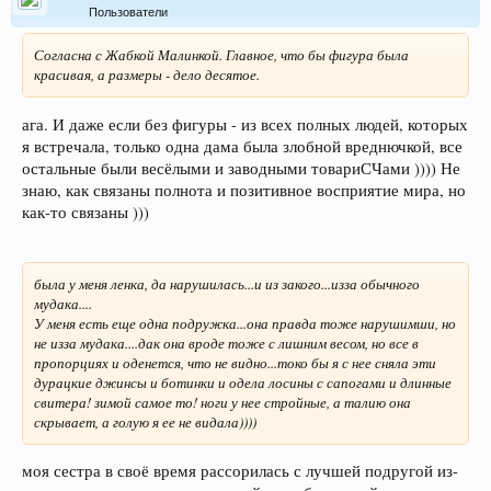
Пользователи
Согласна с Жабкой Малинкой. Главное, что бы фигура была
красивая, а размеры - дело десятое.
ага. И даже если без фигуры - из всех полных людей, которых
я встречала, только одна дама была злобной вреднючкой, все
остальные были весёлыми и заводными товариСЧами )))) Не
знаю, как связаны полнота и позитивное восприятие мира, но
как-то связаны )))
была у меня ленка, да нарушилась...и из закого...изза обычного
мудака....
У меня есть еще одна подружка...она правда тоже нарушимши, но
не изза мудака....дак она вроде тоже с лишним весом, но все в
пропорциях и оденется, что не видно...токо бы я с нее сняла эти
дурацкие джинсы и ботинки и одела лосины с сапогами и длинные
свитера! зимой самое то! ноги у нее стройные, а талию она
скрывает, а голую я ее не видала))))
моя сестра в своё время рассорилась с лучшей подругой из-