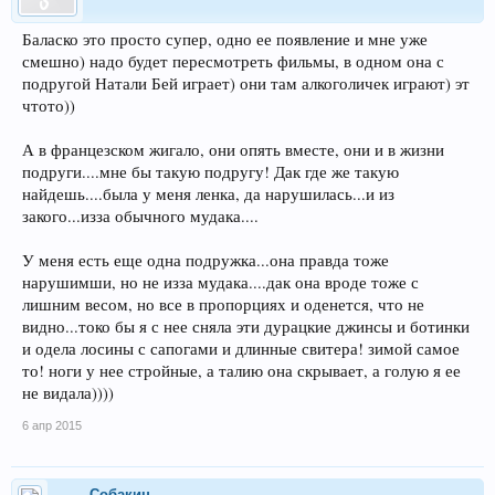
Баласко это просто супер, одно ее появление и мне уже
смешно) надо будет пересмотреть фильмы, в одном она с
подругой Натали Бей играет) они там алкоголичек играют) эт
чтото))
А в францезском жигало, они опять вместе, они и в жизни
подруги....мне бы такую подругу! Дак где же такую
найдешь....была у меня ленка, да нарушилась...и из
закого...изза обычного мудака....
У меня есть еще одна подружка...она правда тоже
нарушимши, но не изза мудака....дак она вроде тоже с
лишним весом, но все в пропорциях и оденется, что не
видно...токо бы я с нее сняла эти дурацкие джинсы и ботинки
и одела лосины с сапогами и длинные свитера! зимой самое
то! ноги у нее стройные, а талию она скрывает, а голую я ее
не видала))))
6 апр 2015
Собакин