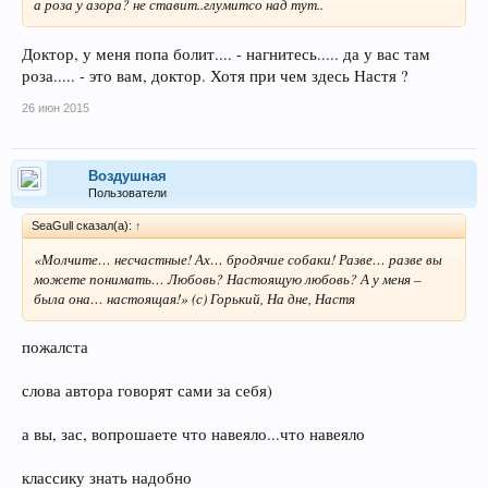
а роза у азора? не ставит..глумитсо над тут..
Доктор, у меня попа болит.... - нагнитесь..... да у вас там
роза..... - это вам, доктор. Хотя при чем здесь Настя ?
26 июн 2015
Воздушная
Пользователи
SeaGull сказал(а):
↑
«Молчите… несчастные! Ах… бродячие собаки! Разве… разве вы
можете понимать… Любовь? Настоящую любовь? А у меня –
была она… настоящая!» (с) Горький, На дне, Настя
пожалста
слова автора говорят сами за себя)
а вы, зас, вопрошаете что навеяло...что навеяло
классику знать надобно