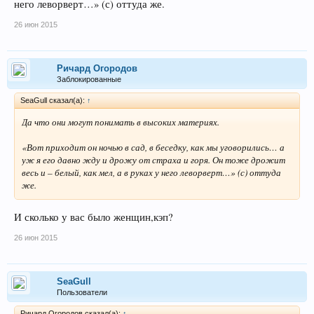
него леворверт…» (с) оттуда же.
26 июн 2015
Ричард Огородов
Заблокированные
SeaGull сказал(а):
↑
Да что они могут понимать в высоких материях.
«Вот приходит он ночью в сад, в беседку, как мы уговорились… а
уж я его давно жду и дрожу от страха и горя. Он тоже дрожит
весь и – белый, как мел, а в руках у него леворверт…» (с) оттуда
же.
И сколько у вас было женщин,кэп?
26 июн 2015
SeaGull
Пользователи
Ричард Огородов сказал(а):
↑