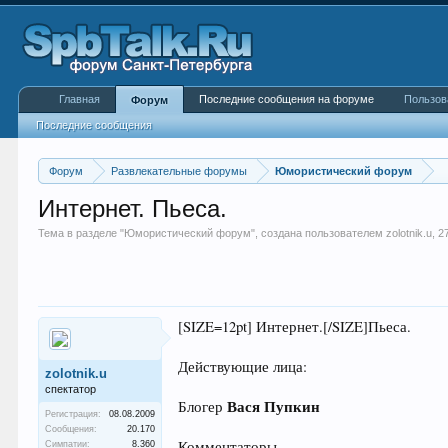
Главная
Последние сообщения на форуме
Пользов
Форум
Последние сообщения
Форум
Развлекательные форумы
Юмористический форум
Интернет. Пьеса.
Тема в разделе "
Юмористический форум
", создана пользователем
zolotnik.u
,
2
[SIZE=12pt] Интернет.[/SIZE]Пьеса.
Действующие лица:
zolotnik.u
спектатор
Вася Пупкин
Блогер
Регистрация:
08.08.2009
Сообщения:
20.170
Комментаторы
Симпатии:
8.360