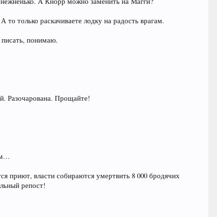
 нежненько. А Кнорр можно заменить на Магги?
А то только раскачиваете лодку на радость врагам.
 писать, понимаю.
кой. Разочарована. Прощайте!
ем…
ся приют, власти собираются умертвить 8 000 бродячих
альный репост!