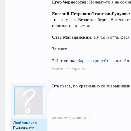
Егор Черносотов:
Почему-то я не сомне
Евгений Петрович Оганезов-Гуцуляк:
только у нас. Везде так будет. Вот что 
понимаете, о чем я.
Стас Магаданский:
Ну ты и с**а, Вася,
Занавес
? Источник:
(
Зарегистрируйтесь
или
Авт
zolotnik.u
,
27 апр 2015
Эта пьеса, по сравнению со вчерашними 
Люблинская
,
27 апр 2015
Люблинская
Пользователи