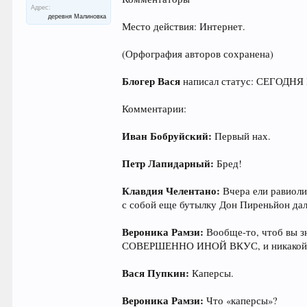
Адрес:
деревня Малиновка
Место действия: Интернет.
(Орфография авторов сохранена)
Блогер Вася
написал статус: СЕГОД
Комментарии:
Иван Бобруйский:
Первый нах.
Петр Лапидарный:
Бред!
Клавдия Челентано:
Вчера ели равиоли 
с собой еще бутылку Дон Пиреньйон дал.
Вероника Рамзи:
Вообще-то, чтоб вы з
СОВЕРШЕННО ИНОЙ ВКУС, и никакой за
Вася Пупкин:
Каперсы.
Вероника Рамзи:
Что «каперсы»?