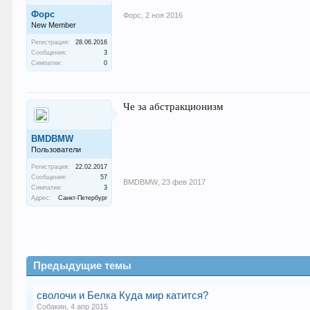
Форс
Форс
,
2 ноя 2016
New Member
Регистрация:
28.06.2016
Сообщения:
3
Симпатии:
0
Че за абстракционизм
BMDBMW
Пользователи
Регистрация:
22.02.2017
Сообщения:
57
BMDBMW
,
23 фев 2017
Симпатии:
3
Адрес:
Санкт-Петербург
Предыдущие темы
сволочи и Белка Куда мир катится?
Собакин
,
4 апр 2015