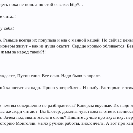
деть пока не пошла по этой ссылке: http//…
е читал!
у себя!
 Раньше всегда их покупала и ела с манной кашей. Но сейчас цены 
ионеры живут – как из душа окатит. Сердце кровью обливается. Без
ж мы за народ такой?!!
.
ждаете, Путин слил. Все слил. Надо было в апреле.
 харчеваться надо. Просо употреблять. И полбу. Растеряли с этим
 в чем вы совершенно не разбираетесь? Каперсы вкусные. Их надо 
вас же люди читают. Вы блогер, должны чувствовать ответственнос
а. Зачем подливать масла в огонь? Пишите лучше про акустику, пе
историю Монголии, мыло ручной работы, виолончель. А вот про кап