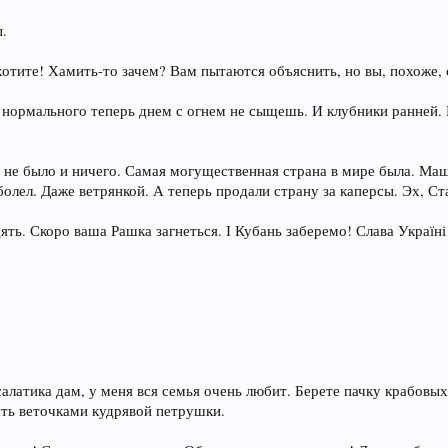
ы.
хотите! Хамить-то зачем? Вам пытаются объяснить, но вы, похоже
 нормального теперь днем с огнем не сыщешь. И клубники ранней. 
не было и ничего. Самая могущественная страна в мире была. Маши
болел. Даже ветрянкой. А теперь продали страну за каперсы. Эх, Ста
дять. Скоро ваша Рашка загнеться. І Кубань заберемо! Слава Україні
алатика дам, у меня вся семья очень любит. Берете пачку крабовых
ть веточками кудрявой петрушки.