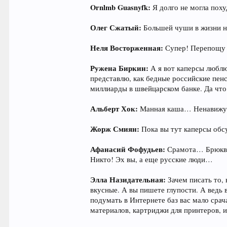
Ornlmb Guasnyfk:
Я долго не могла поху
Олег Сжатый:
Большей чуши в жизни н
Неля Восторженная:
Супер! Перепощу 
Ружена Биркин:
А я вот каперсы люблю.
представлю, как бедные российские пенс
миллиарды в швейцарском банке. Да что 
Альберт Хок:
Манная каша… Ненавижу
Жорж Смиян:
Пока вы тут каперсы обсу
Афанасий Фофудьев:
Срамота… Брюквой
Никто! Эх вы, а еще русские люди…
Элла Назидательная:
Зачем писать то,
вкусные. А вы пишете глупости. А ведь 
подумать в Интернете баз вас мало срач
материалов, картриджи для принтеров, 