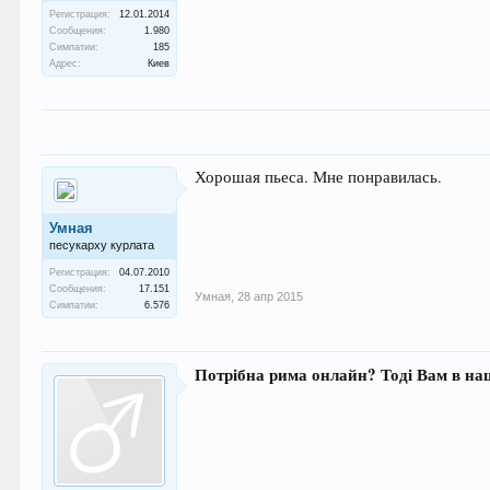
Регистрация:
12.01.2014
Сообщения:
1.980
Симпатии:
185
Адрес:
Киев
Хорошая пьеса. Мне понравилась.
Умная
песукарху курлата
Регистрация:
04.07.2010
Сообщения:
17.151
Умная
,
28 апр 2015
Симпатии:
6.576
Потрібна рима онлайн? Тоді Вам в наш