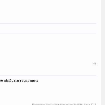
#3
же підібрати гарну риму
Последнее редактирование модератором:
2 ноя 2016