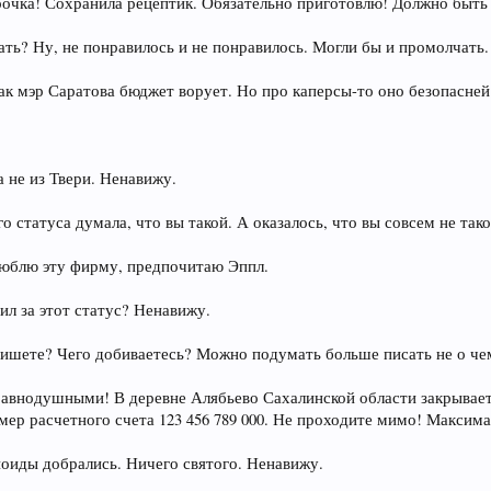
рочка! Сохранила рецептик. Обязательно приготовлю! Должно быть
ать? Ну, не понравилось и не понравилось. Могли бы и промолчать. 
ак мэр Саратова бюджет ворует. Но про каперсы-то оно безопасней
а не из Твери. Ненавижу.
го статуса думала, что вы такой. А оказалось, что вы совсем не та
юблю эту фирму, предпочитаю Эппл.
ил за этот статус? Ненавижу.
 пишете? Чего добиваетесь? Можно подумать больше писать не о ч
равнодушными! В деревне Алябьево Сахалинской области закрывает
мер расчетного счета 123 456 789 000. Не проходите мимо! Максим
оиды добрались. Ничего святого. Ненавижу.