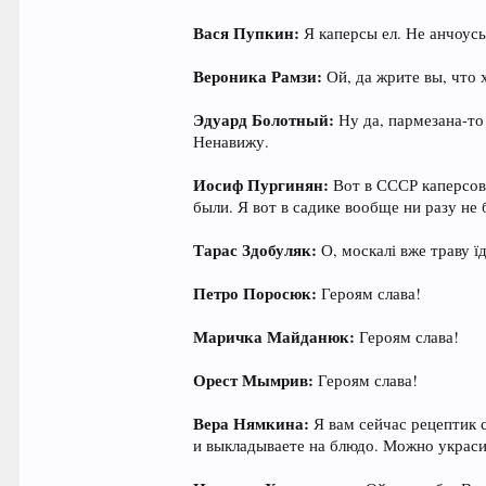
Вася Пупкин:
Я каперсы ел. Не анчоус
Вероника Рамзи:
Ой, да жрите вы, что 
Эдуард Болотный:
Ну да, пармезана-то
Ненавижу.
Иосиф Пургинян:
Вот в СССР каперсов 
были. Я вот в садике вообще ни разу не 
Тарас Здобуляк:
О, москалі вже траву ї
Петро Поросюк:
Героям слава!
Маричка Майданюк:
Героям слава!
Орест Мымрив:
Героям слава!
Вера Нямкина:
Я вам сейчас рецептик с
и выкладываете на блюдо. Можно украси