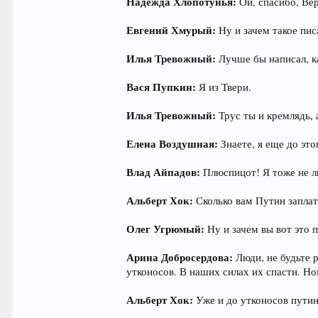
Надежда Хлопотунья:
Ой, спасибо, Ве
Евгений Хмурый:
Ну и зачем такое пис
Илья Тревожный:
Лучше бы написал, к
Вася Пупкин:
Я из Твери.
Илья Тревожный:
Трус ты и кремлядь, 
Елена Воздушная:
Знаете, я еще до это
Влад Айпадов:
Плюспицот! Я тоже не л
Альберт Хок:
Сколько вам Путин заплат
Олег Угрюмый:
Ну и зачем вы вот это
Арина Добросердова:
Люди, не будьте 
утконосов. В наших силах их спасти. Но
Альберт Хок:
Уже и до утконосов путин