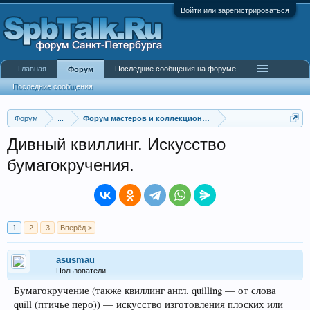
Войти или зарегистрироваться
Главная
Последние сообщения на форуме
Форум
Последние сообщения
Форум
...
Форум мастеров и коллекционеров
Дивный квиллинг. Искусство
бумагокручения.
1
2
3
Вперёд >
asusmau
Пользователи
Бумагокручение (также квиллинг англ. quilling — от слова
quill (птичье перо)) — искусство изготовления плоских или