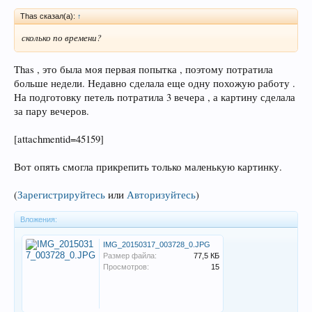
Thas сказал(а):
↑
сколько по времени?
Thas , это была моя первая попытка , поэтому потратила
больше недели. Недавно сделала еще одну похожую работу .
На подготовку петель потратила 3 вечера , а картину сделала
за пару вечеров.
[attachmentid=45159]
Вот опять смогла прикрепить только маленькую картинку.
(
Зарегистрируйтесь
или
Авторизуйтесь
)
Вложения:
IMG_20150317_003728_0.JPG
Размер файла:
77,5 КБ
Просмотров:
15