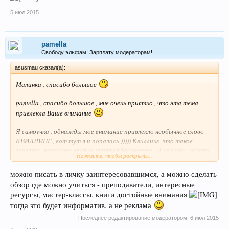
5 июл 2015
pamella
Свободу эльфам! Зарплату модераторам!
asusmau сказал(а):
↑
Малинка , спасибо большое
pamella , спасибо большое , мне очень приятно , что эта тема
привлекла Ваше внимание
Я самоучка , однажды мое внимание привлекло необычное слово
КВИЛЛИНГ , вот тут я и попалась ))))) Квиллинг -это такое
занятие , которому можно учиться бесконечно . Я не знаю , можно
Нажмите, чтобы раскрыть...
ли здесь заниматься рекламой , но я могу рассказать где и у кого
можно научиться этому чуду. Жаль , что я совсем недавно
можно писать в личку заинтересовавшимся, а можно сделать
познакомилась с этим замечательным педагогом. Мне бы четыре
обзор где можно учиться - преподаватели, интересные
года назад попасть на ее курсы...
ресурсы, мастер-классы, книги достойные внимания
тогда это будет информатив, а не реклама
Последнее редактирование модератором:
6 июл 2015