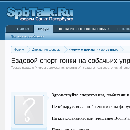
Главная
Последние сообщения на форуме
Пользов
Форум
Последние сообщения
Форум
Домашние форумы
Форум о домашних животных
Ездовой спорт гонки на собачьих уп
Тема в разделе "
Форум о домашних животных
", создана пользователем
almana
Здравствуйте спортсмены, любители 
Не обнаружил данной тематики на форум
На краудфандинговой площадке Boomstar
Пресс-релиз проекта: