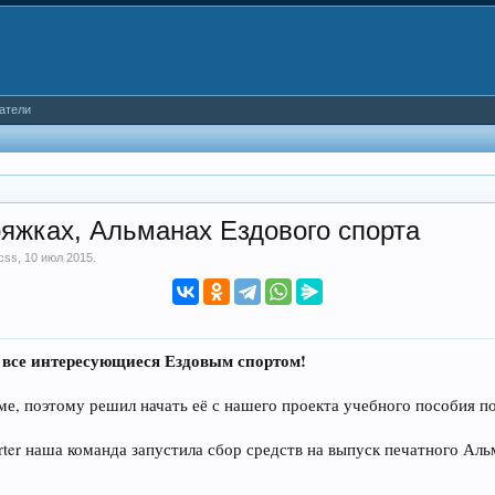
атели
ряжках, Альманах Ездового спорта
css
,
10 июл 2015
.
и все интересующиеся Ездовым спортом!
е, поэтому решил начать её с нашего проекта учебного пособия п
ter наша команда запустила сбор средств на выпуск печатного Аль