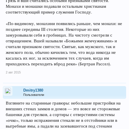
Грязь и вши считались особыми признаками святости.
Монахи и монашки подавали остальным христианам
соответствующий пример служения Господу.
«По-видимому, монахини появились раньше, чем монахи: не
позднее середины III столетия. Некоторые из них
замуровывали себя в гробницах. На чистоту смотрели с
отвращением. Вшей называли «Божьими жемчужинами» и
считали признаком святости. Святые, как мужского, так и
женского пола, обычно кичились тем, что вода никогда не
касалась их ног, за исключением тех случаев, когда им
приходилось переходить вброд реки» (Бертран Рассел).
2 авг 2015
Dmitry1380
Пользователи
Взгляните на старинные гравюры: небольшие пристройки на
внешних стенах замков и домов — это вовсе не сторожевые
башенки для стрелков, а сортиры с отверстиями системы
«очко», только испражнения стекали не в отстойники или в
выгребные ямы, а падали на зазевавшегося под стенами