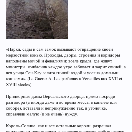
«Парки, сады и сам замок вызывают отвращение своей
мерзостной вонью. Проходы, дворы, строения и коридоры
наполнены мочой и фекалиями; возле крыла, где живут
министры, колбасник каждое утро забивает и жарит свиней; а
вся улица Сен-Клу залита гнилой водой и усеяна дохлыми
кошками». (Le Guerer A. Les parfumus a Versailles aux XVII et
XVIII siecles)
Придворные дамы Версальского дворца, прямо посреди
разговора (а иногда даже и во время мессы в капелле или
соборе), вставали и непринужденно так, в уголочке,
справляли малую (и не очень) нужду.
Король-Солнце, как и все остальные короли, разрешал
придворным использовать в качестве туалетов любые уголки