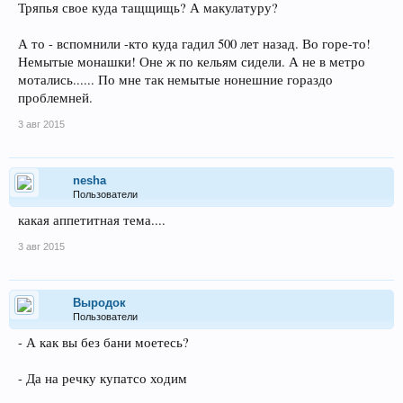
Тряпья свое куда тащщищь? А макулатуру?
А то - вспомнили -кто куда гадил 500 лет назад. Во горе-то!
Немытые монашки! Оне ж по кельям сидели. А не в метро
мотались...... По мне так немытые нонешние гораздо
проблемней.
3 авг 2015
nesha
Пользователи
какая аппетитная тема....
3 авг 2015
Выродок
Пользователи
- А как вы без бани моетесь?
- Да на речку купатсо ходим