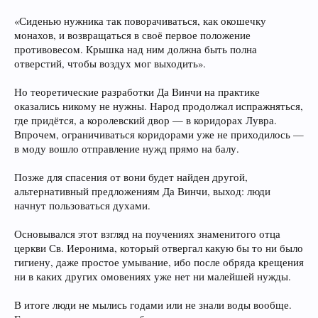
«Сиденью нужника так поворачиваться, как окошечку
монахов, и возвращаться в своё первое положение
противовесом. Крышка над ним должна быть полна
отверстий, чтобы воздух мог выходить».
Но теоретические разработки Да Винчи на практике
оказались никому не нужны. Народ продолжал испражняться,
где придётся, а королевский двор — в коридорах Лувра.
Впрочем, ограничиваться коридорами уже не приходилось —
в моду вошло отправление нужд прямо на балу.
Позже для спасения от вони будет найден другой,
альтернативный предложениям Да Винчи, выход: люди
начнут пользоваться духами.
Основывался этот взгляд на поучениях знаменитого отца
церкви Св. Иеронима, который отвергал какую бы то ни было
гигиену, даже простое умывание, ибо после обряда крещения
ни в каких других омовениях уже нет ни малейшей нужды.
В итоге люди не мылись годами или не знали воды вообще.