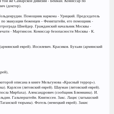
я той же Самарской дивизии - Бекман. Комиссар по
ич (доктор).
 Гольденрудин. Помощник наркома - Урицкий. Председатель
р по эвакуации беженцев – Фенигштейн, его помощник -
Петрограда Шнейдер. Гражданский начальник Москвы -
ечати - Мартинсон. Комиссар безопасности Москвы - К.
(армянский еврей). Иосилевич. Красиков. Бухьян (армянский
рей),
которой описана в книге Мельгунова «Красный террор»).
а). Карлсон (литовский еврей). Шауман (литовский еврей).
 посла Мирбаха). Александрович (сообщник Блюмкина). И.
ольдин. Гальперштейн. Книгиссен. Закс. Лацис (латышский
 Таганской тюрьмы). Фогель (немецкий еврей). Закис