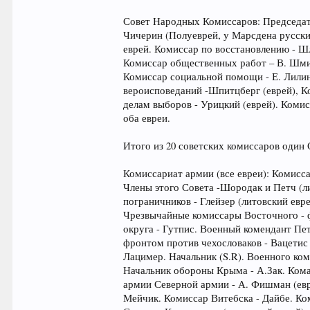
Совет Народных Комиссаров: Председате
Чичерин (Полуеврей, у Марсдена русский
еврей. Комиссар по восстановлению - Шл
Комиссар общественных работ – В. Шмид
Комиссар социальной помощи - Е. Лилин
вероисповеданий -Шпитцберг (еврей), К
делам выборов - Урицкий (еврей). Комис
оба евреи.
Итого из 20 советских комиссаров один С
Комиссариат армии (все евреи): Комисс
Члены этого Совета -Шородак и Петч (л
пограничников - Глейзер (литовский евр
Чрезвычайные комиссары Восточного - ф
округа - Гутпис. Военный комендант П
фронтом против чехословаков - Вацетис
Лацимер. Начальник (S.R). Военного ко
Начальник обороны Крыма - А.Зак. Ком
армии Северной армии - А. Фишман (евр
Мейчик. Комиссар Витебска - Дайбе. Ко