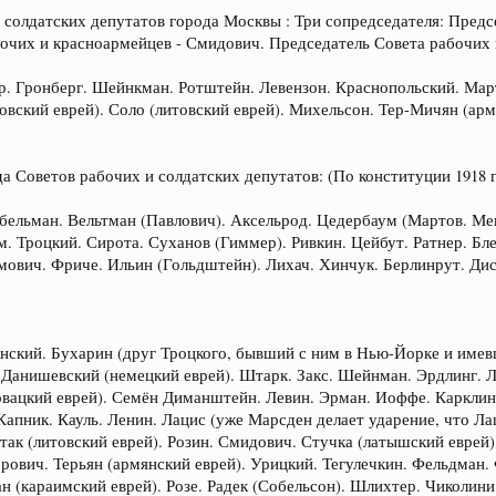
 солдатских депутатов города Москвы : Три сопредседателя: Предс
очих и красноармейцев - Смидович. Председатель Совета рабочих 
р. Гронберг. Шейнкман. Ротштейн. Левензон. Краснопольский. Март
овский еврей). Соло (литовский еврей). Михельсон. Тер-Мичян (арм
 Советов рабочих и солдатских депутатов: (По конституции 1918 г
Абельман. Вельтман (Павлович). Аксельрод. Цедербаум (Мартов. М
. Троцкий. Сирота. Суханов (Гиммер). Ривкин. Цейбут. Ратнер. Бл
ович. Фриче. Ильин (Гольдштейн). Лихач. Хинчук. Берлинрут. Дис
чинский. Бухарин (друг Троцкого, бывший с ним в Нью-Йорке и име
. Данишевский (немецкий еврей). Штарк. Закс. Шейнман. Эрдлинг. 
овацкий еврей). Семён Диманштейн. Левин. Эрман. Иоффе. Карклин.
 Капник. Кауль. Ленин. Лацис (уже Марсден делает ударение, что Л
утак (литовский еврей). Розин. Смидович. Стучка (латышский еврей)
рович. Терьян (армянский еврей). Урицкий. Тегулечкин. Фельдман.
н (караимский еврей). Розе. Радек (Собельсон). Шлихтер. Чиколин