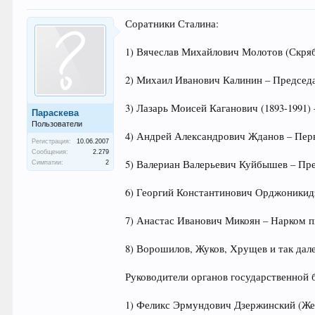
Соратники Сталина:
1) Вячеслав Михайлович Молотов (Скря
2) Михаил Иванович Калинин – Председ
3) Лазарь Моисей Каганович (1893-1991
Параскева
Пользователи
4) Андрей Александрович Жданов – Пер
Регистрация:
10.06.2007
Сообщения:
2.279
5) Валериан Валерьевич Куйбышев – Пр
Симпатии:
2
6) Георгий Константинович Орджоникид
7) Анастас Иванович Микоян – Нарком 
8) Ворошилов, Жуков, Хрущев и так да
Руководители органов государственной 
1) Феликс Эрмундович Дзержинский (Же