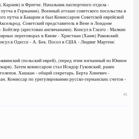
й, Караим) и Фритче. Начальник паспортного отдела -
путча в Германии). Военный атташе советского посольства в
кого путча в Баварии и был Комиссаром Советской еврейской
Аксельрод. Советский представитель в Вене и Лондоне
- Бойтлер (арестован англичанами). Консул в Глазго - Малкин
мирных переговорах в Киеве - Христиан (Хаим) Раковский.
нсул в Одессе - А. Бек. Посол в США - Людвиг Мартенс
жвинский (польский еврей), (перед этим изгнанный из Юнион
екаря). Затем комиссаром стал Исидор Гуковский, ранее
оголепов. Хашкан - общий секретарь. Берта Хиневич -
ан. Комиссар по урегулированию русско-германских счетов -
#1