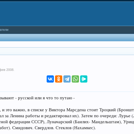
атели
фев 2008
.
ывают - русской или я что то путаю -
 и это важно, в списке у Виктора Марсдена стоит Троцкий (Бронште
л за Ленина работы и редактировал их). Затем по очереди: Лурье 
тной федерации СССР), Луначарский (Баилих- Мандельштам), Уриц
абот). Смидович. Свердлов. Стеклов (Нахамкес).