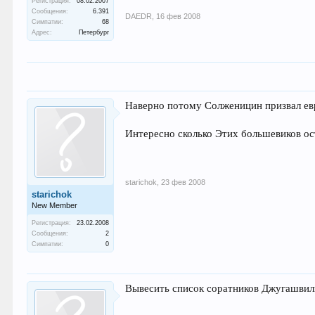
Регистрация:
08.02.2007
Сообщения:
6.391
DAEDR
,
16 фев 2008
Симпатии:
68
Адрес:
Петербург
Наверно потому Солженицин призвал евр
Интересно сколько Этих большевиков ос
starichok
,
23 фев 2008
starichok
New Member
Регистрация:
23.02.2008
Сообщения:
2
Симпатии:
0
Вывесить список соратников Джугашвил