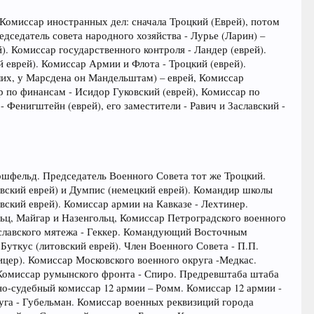
Комиссар иностранных дел: сначала Троцкий (Еврей), потом
дседатель совета народного хозяйства - Лурье (Ларин) –
). Комиссар государственного контроля - Ландер (еврей).
 еврей). Комиссар Армии и Флота - Троцкий (еврей).
лих, у Марсдена он Мандельштам) – еврей, Комиссар
р по финансам - Исидор Гуковский (еврей), Комиссар по
 Фенигштейн (еврей), его заместители - Равич и Заславский -
иршфельд. Председатель Военного Совета тот же Троцкий.
овский еврей) и Думпис (немецкий еврей). Командир школы
вский еврей). Комиссар армии на Кавказе - Лехтинер.
ьц, Майгар и Назенгольц, Комиссар Петроградского военного
ославского мятежа - Геккер. Командующий Восточным
уткус (литовский еврей). Член Военного Совета - П.П.
цер). Комиссар Московского военного округа -Медкас.
Комиссар румынского фронта - Спиро. Предревштаба штаба
но-судебный комиссар 12 армии – Ромм. Комиссар 12 армии -
уга - Губельман. Комиссар военных реквизиций города