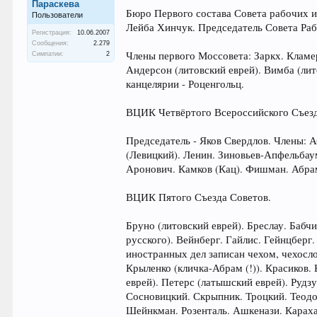
Параскева
Бюро Первого состава Совета рабочих и
Пользователи
Лейба Хинчук. Председатель Совета Раб
Регистрация:
10.06.2007
Сообщения:
2.279
Члены первого Моссовета: Заркх. Кламе
Симпатии:
2
Андерсон (литовский еврей). Вимба (лит
канцелярии - Роценгольц.
ВЦИК Четвёртого Всероссийского Съезда
Председатель - Яков Свердлов. Члены: 
(Левицкий). Ленин. Зиновьев-Апфельбаум
Аронович. Камков (Кац). Фишман. Абрам
ВЦИК Пятого Съезда Советов.
Бруно (литовский еврей). Бреслау. Баб
русского). Вейнберг. Гайлис. Гейнцберг
иностранных дел записан чехом, чехосл
Крыленко (кличка-Абрам (!)). Красиков.
еврей). Петерс (латышский еврей). Рудз
Сосновицкий. Скрыпник. Троцкий. Теодо
Шейнкман. Розенталь. Ашкенази. Караха