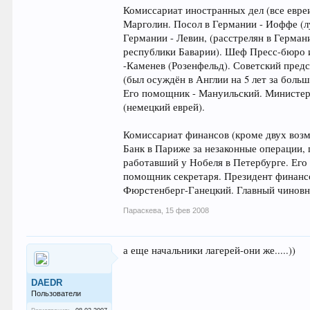
Комиссариат иностранных дел (все евреи
Марголин. Посол в Германии - Иоффе (л
Германии - Левин, (расстрелян в Герман
республики Баварии). Шеф Пресс-бюро и
-Каменев (Розенфельд). Советский предс
(был осуждён в Англии на 5 лет за боль
Его помощник - Мануильский. Министерс
(немецкий еврей).
Комиссариат финансов (кроме двух возм
Банк в Париже за незаконные операции, 
работавший у Нобеля в Петербурге. Его 
помощник секретаря. Президент финансо
Фюрстенберг-Ганецкий. Главный чиновни
Параскева
,
15 фев 2008
а еще начальники лагерей-они же.....))
DAEDR
Пользователи