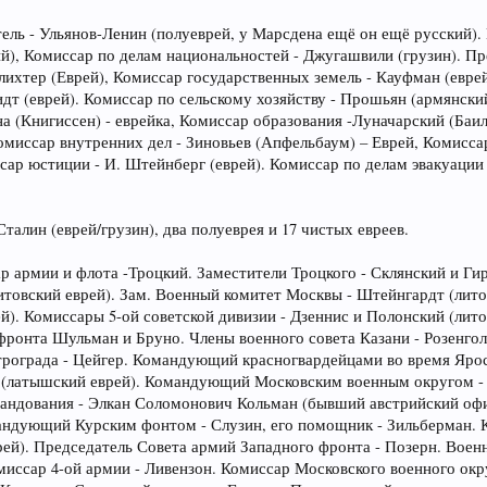
ль - Ульянов-Ленин (полуеврей, у Марсдена ещё он ещё русский). 
), Комиссар по делам национальностей - Джугашвили (грузин). Пре
ихтер (Еврей), Комиссар государственных земель - Кауфман (еврей
т (еврей). Комиссар по сельскому хозяйству - Прошьян (армянский
а (Книгиссен) - еврейка, Комиссар образования -Луначарский (Баи
омиссар внутренних дел - Зиновьев (Апфельбаум) – Еврей, Комисса
сар юстиции - И. Штейнберг (еврей). Комиссар по делам эвакуации -
талин (еврей/грузин), два полуеврея и 17 чистых евреев.
ар армии и флота -Троцкий. Заместители Троцкого - Склянский и Г
итовский еврей). Зам. Военный комитет Москвы - Штейнгардт (лит
ей). Комиссары 5-ой советской дивизии - Дзеннис и Полонский (лито
ронта Шульман и Бруно. Члены военного совета Казани - Розенгол
етрограда - Цейгер. Командующий красногвардейцами во время Яр
 (латышский еврей). Командующий Московским военным округом - Б
мандования - Элкан Соломонович Кольман (бывший австрийский офи
андующий Курским фонтом - Слузин, его помощник - Зильберман. 
ей). Председатель Совета армий Западного фронта - Позерн. Воен
миссар 4-ой армии - Ливензон. Комиссар Московского военного окр