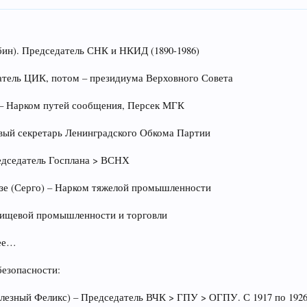
бин). Председатель СНК и НКИД (1890-1986)
атель ЦИК, потом – президиума Верховного Совета
) – Нарком путей сообщения, Персек МГК
вый секретарь Ленинградского Обкома Партии
едседатель Госплана > ВСНХ
зе (Серго) – Нарком тяжелой промышленности
пищевой промышленности и торговли
лее…
безопасности:
лезный Феликс) – Председатель ВЧК > ГПУ > ОГПУ. С 1917 по 1926