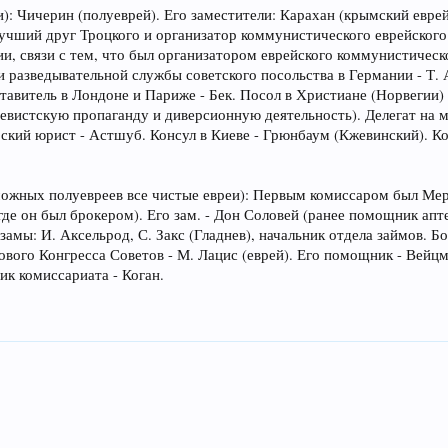
): Чичерин (полуеврей). Его заместители: Карахан (крымский евре
учший друг Троцкого и организатор коммунистического еврейского 
ии, связи с тем, что был организатором еврейского коммунистичес
 разведывательной службы советского посольства в Германии - Т. 
тавитель в Лондоне и Париже - Бек. Посол в Христиане (Норвегии) 
шевистскую пропаганду и диверсионную деятельность). Делегат на 
кий юрист - Астшуб. Консул в Киеве - Грюнбаум (Кжевинский). Ко
ожных полуевреев все чистые евреи): Первым комиссаром был Мер
где он был брокером). Его зам. - Дон Соловей (ранее помощник апт
замы: И. Аксельрод, С. Закс (Гладнев), начальник отдела займов. Б
вого Конгресса Советов - М. Лацис (еврей). Его помощник - Вейцм
к комиссариата - Коган.