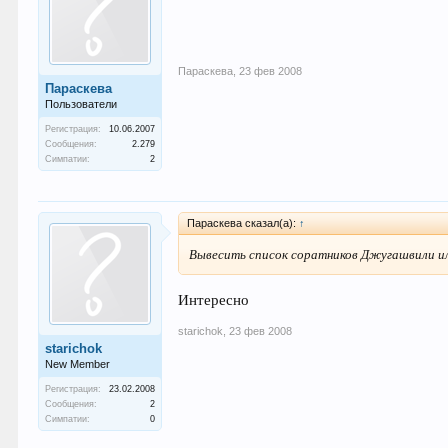
Параскева
,
23 фев 2008
Параскева
Пользователи
Регистрация:
10.06.2007
Сообщения:
2.279
Симпатии:
2
Параскева сказал(а):
↑
Вывесить список соратников Джугашвили ил
Интересно
starichok
,
23 фев 2008
starichok
New Member
Регистрация:
23.02.2008
Сообщения:
2
Симпатии:
0