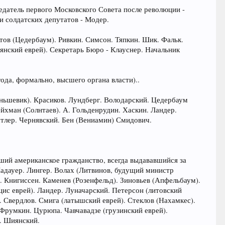
едатель первого Московского Совета после революции -
и солдатских депутатов - Модер.
ов (Цедербаум). Ривкин. Симсон. Тяпкин. Шик. Фальк.
янский еврей). Секретарь Бюро - Клауснер. Начальник
ода, формально, высшего органа власти)..
еньшевик). Красиков. Лундберг. Володарский. Цедербаум
ейхман (Солнтаев). А. Гольденрудин. Хаскин. Ландер.
тлер. Чернявский. Бен (Вениамин) Смидович.
вший американское гражданство, всегда выдававшийся за
Ладауер. Лингер. Волах (Литвинов, будущий министр
 Книгиссен. Каменев (Розенфельд). Зиновьев (Апфельбаум).
ацис еврей). Ландер. Луначарский. Петерсон (литовский
. Свердлов. Смига (латышский еврей). Стеклов (Нахамкес).
 Фрумкин. Цурюпа. Чавчавадзе (грузинский еврей).
и. Шиянский.