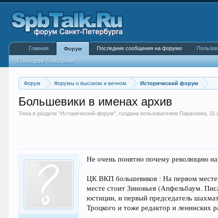
Главная
Последние сообщения на форуме
Пользов
Форум
Последние сообщения
Форум
Форумы о высоком и вечном
Исторический форум
Большевики в именах архив
Тема в разделе "
Исторический форум
", создана пользователем
Параскева
,
15 
Не очень понятно почему революцию наз
ЦК ВКП большевиков : На первом месте,
месте стоит Зиновьев (Апфельбаум. Писа
юстиции, и первый председатель шахма
Троцкого и тоже редактор и ленинских р