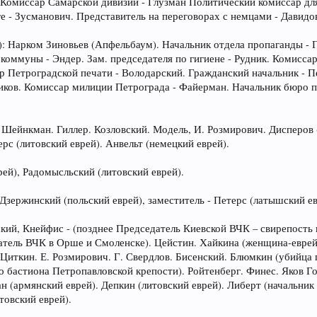
. Комиссар Самарской дивизии - Глузман Политический комиссар дл
е - Зусманович. Представитель на переговорах с немцами - Давидов
и): Нарком Зиновьев (Апфельбаум). Начальник отдела пропаганды -
коммуны - Эндер. Зам. председателя по гигиене - Рудник. Комисса
р Петроградской печати - Володарский. Гражданский начальник - 
ков. Комиссар милиции Петрограда - Файерман. Начальник бюро п
 Шейнкман. Гиллер. Козловский. Модель, И. Розмирович. Дисперов 
рс (литовский еврей). Анвельт (немецкий еврей).
рей), Радомысльский (литовский еврей).
зержинский (польский еврей), заместитель - Петерс (латышский ев
ский, Кнейфис - (позднее Председатель Киевской ВЧК – свирепость 
атель ВЧК в Орше и Смоленске). Цейстин. Хайкина (женщина-еврейк
 Циткин. Е. Розмирович. Г. Свердлов. Бисенский. Блюмкин (убийца
о бастиона Петропавловской крепости). Ройтенберг. Финес. Яков Г
ан (армянский еврей). Депкин (литовский еврей). Либерт (начальник
товский еврей).