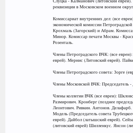
Слуцка - Калманович (литовский еврей)
реквизиции в Московском военном округ
Комиссариат внутренних дел: (все евре
экономической комиссии Петроградской 
Крохмаль (Загорский) и Абрам. Комисса
Минор. Комиссар печати Москвы - Краси
Розенталь.
Члены Петроградского ВЧК: (все евреи):
еврей). Мернис (Литовский еврей). Пайке
Члены Петроградского совета: Зорге (ев
Члены Московской ВЧК: Председатель - Д
Члены коллегии ВЧК (все евреи): Шклов
Размирович. Кронберг (позднее председ
Леонтович. Ривкин. Антонов. Делафарб.
Модель (Председатель совета Трубецког
еврей). Дайбол (латышский еврей). Сейз
(литовский еврей) Шилленкус. Янсон (ли