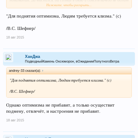
Нажмите, чтобы раскрыть...
и даже идти ни куда не нужно, даже на работу. А его всё нет, как
и не было, настроения. И вот, что интересно. Искусственно его
"Для поднятия оптимизма, Людям требуется клизма." (с)
поднимать, тоже не получается. Обычно всё, как-то само,
бесконтрольно утрясается. К вечеру, как-то спокойнее
становится. Должно быть в преддверии ночи. Но и спать Я не
/В.С. Шефнер/
спешу ложиться, напротив, как то более живым становлюсь.
18 авг 2015
Кто-то скажет, что Я сова. Ну и что с того? А с настроением, то
что делать, где взять его для жизни дневной?
ХанДжа
ПодводныйКамень Оксюморон, вОжиданииПопутногоВетра
andrey-33 сказал(а):
↑
"Для поднятия оптимизма, Людям требуется клизма." (с)
/В.С. Шефнер/
Однако оптимизма не прибавит, а только осуществит
подмену, отвлечёт, и настроения не прибавит.
18 авг 2015