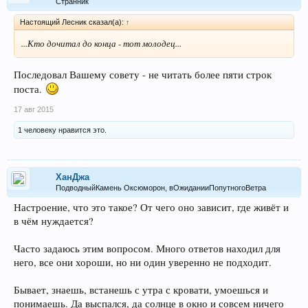
Странник
Настоящий Лесник сказал(а):
↑
...Кто дочитал до конца - тот молодец...
Последовал Вашему совету - не читать более пяти строк
поста.
17 авг 2015
1 человеку нравится это.
ХанДжа
ПодводныйКамень Оксюморон, вОжиданииПопутногоВетра
Настроение, что это такое? От чего оно зависит, где живёт и
в чём нуждается?
Часто задаюсь этим вопросом. Много ответов находил для
него, все они хороши, но ни один уверенно не подходит.
Бывает, знаешь, встанешь с утра с кровати, умоешься и
понимаешь. Да выспался, да солнце в окно и совсем ничего