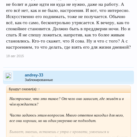
не болит и даже идти ни куда не нужно, даже на работу. А
его всё нет, как и не было, настроения. И вот, что интересно.
Искусственно его поднимать, тоже не получается. Обычно
всё, как-то само, бесконтрольно утрясается. К вечеру, как-то
спокойнее становится. Должно быть в преддверии ночи. Но и
спать Я не спешу ложиться, напротив, как то более живым
становлюсь. Кто-то скажет, что Я сова. Ну и что с того? А с
настроением, то что делать, где взять его для жизни дневной?
18 авг 2015
andrey-33
Заблокированные
Бушрут сказал(а):
↑
Настроение, что это такое? От чего оно зависит, где живёт и в
чём нуждается?
Часто задаюсь этим вопросом. Много ответов находил для него,
все они хороши, но ни один уверенно не подходит.
Бывает, знаешь, встанешь с утра с кровати, умоешься и
понимаешь. Да выспался, да солнце в окно и совсем ничего не болит