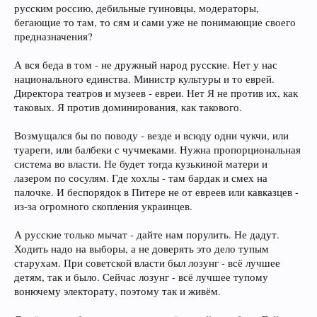
русским россию, дебильные гуиновцы, модераторы,
бегающие то там, то сям и сами уже не понимающие своего
предназначения?
А вся беда в том - не дружный народ русские. Нет у нас
национального единства. Министр культуры и то еврей.
Директора театров и музеев - евреи. Нет Я не против их, как
таковых. Я против доминирования, как такового.
Возмущался бы по поводу - везде и всюду одни чукчи, или
туареги, или балбеки с чучмеками. Нужна пропорциональная
система во власти. Не будет тогда кузькиной матери и
лазером по сосулям. Где хохлы - там бардак и смех на
палочке. И беспорядок в Питере не от евреев или кавказцев -
из-за огромного скопления украинцев.
А русские только мычат - дайте нам порулить. Не дадут.
Ходить надо на выборы, а не доверять это дело тупым
старухам. При советской власти был лозунг - всё лучшее
детям, так и было. Сейчас лозунг - всё лучшее тупому
вонючему электорату, поэтому так и живём.