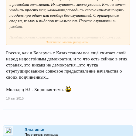
и разводят антимонии. Их слушают и молча уходят. Кто не хочет
уходить просто так, начинают разводить свою антимонию чуть
поодаль при одном или вообще без слушателей. С оратором не
спорят, козлом и пидором не называют. Просто слушают или
уходят.
Предлагаю высказывать свои мысли и не вступать в дискуссии.
Нажмите, чтобы раскрыть...
Высказался без всякой связи с предыдущими постами и ушёл.
Россия, как и Беларусь с Казахстаном всё ещё считает свой
========================= - Начинаем -
народ недостойным демократии, и то что есть сейчас в этих
======================
странах, это никакя не демократия...это чутка
Россия вступила в самое дно демографической ямы девяностых
отретушированное совковое предаставление начальства о
годов. Мало-помалу вылазим, но за счёт нерусского населения. Это
своих подчинённых...
плохо.
Молодец НЛ. Хорошая тема.
16 авг 2015
Эльниньо
Посетитель зоопарка