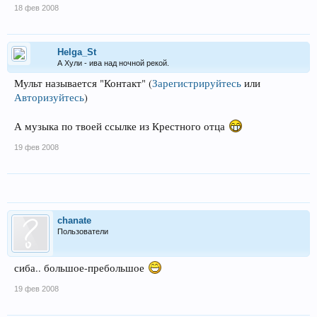
18 фев 2008
Helga_St
А Хули - ива над ночной рекой.
Мульт называется "Контакт"
(
Зарегистрируйтесь
или
Авторизуйтесь
)
А музыка по твоей ссылке из Крестного отца
19 фев 2008
chanate
Пользователи
сиба.. большое-пребольшое
19 фев 2008