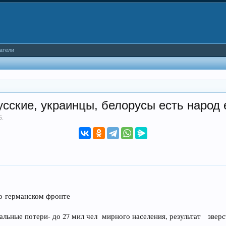
атели
кие, украинцы, белорусы есть народ е
5
.
ко-германском фронте
стальные потери- до 27 мил чел мирного населения, результат зве