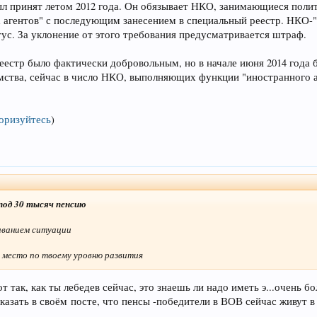
ыл принят летом 2012 года. Он обязывает НКО, занимающиеся поли
 агентов" с последующим занесением в специальный реестр. НКО-
тус. За уклонение от этого требования предусматривается штраф.
реестр было фактически добровольным, но в начале июня 2014 года
тва, сейчас в число НКО, выполняющих функции "иностранного аг
оризуйтесь
)
под 30 тысяч пенсию
ариванием ситуации
 и место по твоему уровню развития
т так, как ты лебедев сейчас, это знаешь ли надо иметь э...очень бо
казать в своём посте, что пенсы -победители в ВОВ сейчас живут в