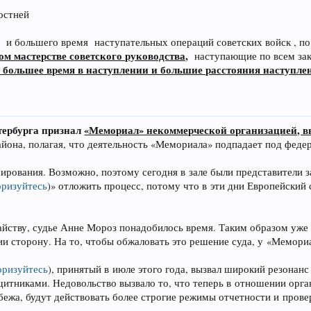
остней
и большего время наступательных операций советских войск , п
м мастерстве советского руководства,
наступающие по всем закона
я большее время в наступлении и большие расстояния наступле
тербурга признал
«Мемориал» некоммерческой организацией, 
йона, полагая, что деятельность «Мемориала» подпадает под феде
ирования. Возможно, поэтому сегодня в зале были представители 
ризуйтесь
)
» отложить процесс, потому что в эти дни Европейский
йству, судье Анне Мороз понадобилось время. Таким образом уже
и сторону. На то, чтобы обжаловать это решение суда, у «Мемориа
оризуйтесь
)
, принятый в июле этого года, вызвал широкий резонан
щитниками. Недовольство вызвало то, что теперь в отношении орг
ежа, будут действовать более строгие режимы отчетности и прове