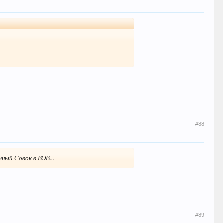
#88
ный Совок в ВОВ...
#89