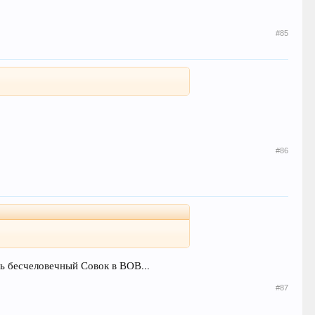
#85
#86
ть бесчеловечный Совок в ВОВ...
#87