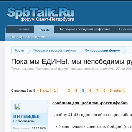
Главная
Последние сообщения на форуме
Пользов
Форум
Последние сообщения
Форум
Форумы о высоком и вечном
Философский форум
Пока мы ЕДИНЫ, мы непобедимы русс
Тема в разделе "
Философский форум
", создана пользователем
Avis
,
27 авг 201
Страница 5 из 8
< Назад
1
←
3
4
5
6
7
8
Вперёд >
сообщаю для дебилов -россиифобов
в войну 41-45 годов погибло на российс
В Н ЛЕБЕДЕВ
Пользователи
--8,5 млн человек советских бойцов (о
Регистрация:
24.12.2009