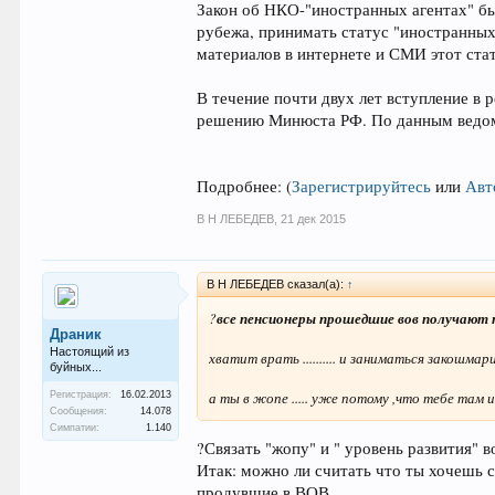
Закон об НКО-"иностранных агентах" б
рубежа, принимать статус "иностранных
материалов в интернете и СМИ этот ста
В течение почти двух лет вступление в 
решению Минюста РФ. По данным ведомс
Подробнее:
(
Зарегистрируйтесь
или
Авт
В Н ЛЕБЕДЕВ
,
21 дек 2015
В Н ЛЕБЕДЕВ сказал(а):
↑
?
все пенсионеры прошедшие вов получают 
Драник
Настоящий из
хватит врать .......... и заниматься закошм
буйных...
а ты в жопе ..... уже потому ,что тебе там
Регистрация:
16.02.2013
Сообщения:
14.078
Симпатии:
1.140
?Связать "жопу" и " уровень развития" во
Итак: можно ли считать что ты хочешь с
продувшие в ВОВ.