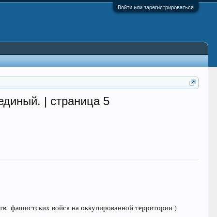
Войти или зарегистрироваться
диный. | страница 5
рств фашистских войск на оккупированной территории )