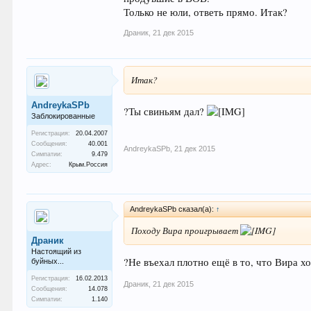
Только не юли, ответь прямо. Итак?
Драник
,
21 дек 2015
Итак?
AndreykaSPb
?Ты свиньям дал?
Заблокированные
Регистрация:
20.04.2007
Сообщения:
40.001
AndreykaSPb
,
21 дек 2015
Симпатии:
9.479
Адрес:
Крым.Россия
AndreykaSPb сказал(а):
↑
Походу Вира проигрывает
Драник
Настоящий из
?Не въехал плотно ещё в то, что Вира х
буйных...
Регистрация:
16.02.2013
Драник
,
21 дек 2015
Сообщения:
14.078
Симпатии:
1.140