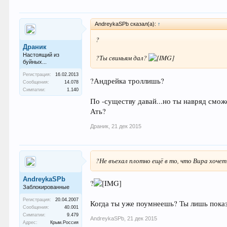
AndreykaSPb сказал(а):
↑
?
Драник
Настоящий из
?Ты свиньям дал?
буйных...
Регистрация:
16.02.2013
?Андрейка троллишь?
Сообщения:
14.078
Симпатии:
1.140
По -существу давай...но ты навряд смож
Ать?
Драник
,
21 дек 2015
?Не въехал плотно ещё в то, что Вира хочет
AndreykaSPb
?
Заблокированные
Регистрация:
20.04.2007
Когда ты уже поумнеешь? Ты лишь пока
Сообщения:
40.001
Симпатии:
9.479
AndreykaSPb
,
21 дек 2015
Адрес:
Крым.Россия