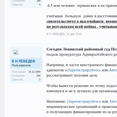
Сообщения:
284
-6,5 млн человек германских и их прихв
Симпатии:
5
учитывая большую длину в расстоянии 
свидетельствует о высочайшем военно
по результатам всей войны , учитыва
В Н ЛЕБЕДЕВ
,
21 дек 2015
Сегодня Ленинский районный суд Пе
подала прокуратура Адмиралтейского ра
В Н ЛЕБЕДЕВ
Например, в части иностранного финанс
Пользователи
адвокатов «
(
Зарегистрируйтесь
или
Авто
Регистрация:
24.12.2009
рассматривают похожие дела.
Сообщения:
284
Симпатии:
5
Чтобы вынести решение по этому ходата
изменился и не в лучшую для организаци
Напомним:
(
Зарегистрируйтесь
или
Авт
некоммерческих организаций и правоза
и получающих финансирование из-за руб