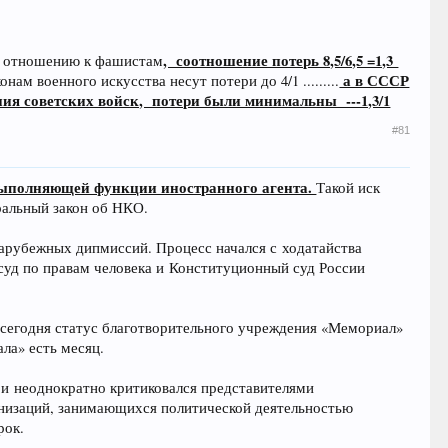
, соотношение потерь 8,5/6,5 =1,3
о отношению к фашистам
а в СССР
м военного искусства несут потери до 4/1 .........
ния советских войск, потери были минимальны ---1,3/1
#81
выполняющей функции иностранного агента.
Такой иск
ральный закон об НКО.
зарубежных дипмиссий. Процесс начался с ходатайства
 суд по правам человека и Конституционный суд России
 сегодня статус благотворительного учреждения «Мемориал»
ла» есть месяц.
с и неоднократно критиковался представителями
анизаций, занимающихся политической деятельностью
рок.