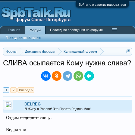
Войти или зарегистрироваться
Главная
Последние сообщения на форуме
Форум
Последние сообщения
Форум
Домашние форумы
Кулинарный форум
СЛИВА осыпается Кому нужна слива?
1
2
Вперёд >
DELREG
Я Живу в России! Это Просто Родина Моя!
Отдам
недорого
сливу.
Ведра три