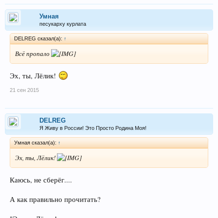
Умная
песукарху курлата
DELREG сказал(а):
↑
Всё пропало
Эх, ты, Лёлик!
21 сен 2015
DELREG
Я Живу в России! Это Просто Родина Моя!
Умная сказал(а):
↑
Эх, ты, Лёлик!
Каюсь, не сберёг....
А как правильно прочитать?