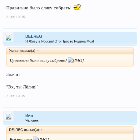
Правильно было сливу собрать!
21 сен 2015
DELREG
Я Живу в России! Это Просто Родина Моя!
Умная сказал(а):
↑
Правильно было сливу собрать!
Значит:
"Эх, ты Лёлик!"
21 сен 2015
Ийя
Человек
DELREG сказал(а):
↑
Всё пропало