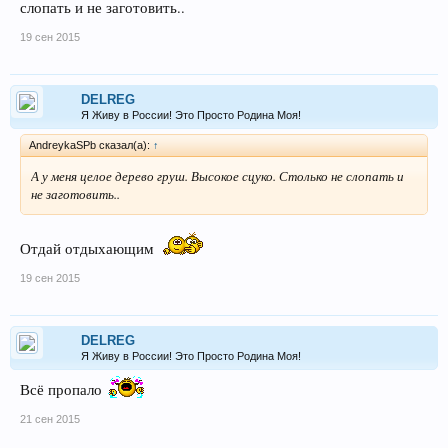
слопать и не заготовить..
19 сен 2015
DELREG
Я Живу в России! Это Просто Родина Моя!
AndreykaSPb сказал(а):
↑
А у меня целое дерево груш. Высокое сцуко. Столько не слопать и
не заготовить..
Отдай отдыхающим
19 сен 2015
DELREG
Я Живу в России! Это Просто Родина Моя!
Всё пропало
21 сен 2015