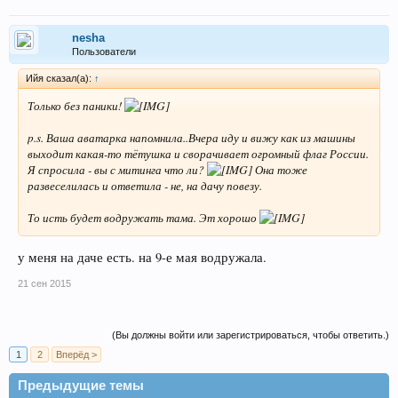
nesha
Пользователи
Ийя сказал(а):
↑
Только без паники!
p.s. Ваша аватарка напомнила..Вчера иду и вижу как из машины
выходит какая-то тётушка и сворачивает огромный флаг России.
Я спросила - вы с митинга что ли?
Она тоже
развеселилась и ответила - не, на дачу повезу.
То исть будет водружать тама. Эт хорошо
у меня на даче есть. на 9-е мая водружала.
21 сен 2015
(Вы должны войти или зарегистрироваться, чтобы ответить.)
1
2
Вперёд >
Предыдущие темы