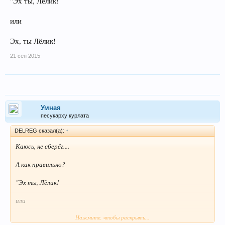
"Эх ты, Лёлик!
или
Эх, ты Лёлик!
21 сен 2015
Умная
песукарху курлата
DELREG сказал(а):
↑
Каюсь, не сберёг....
А как правильно?
"Эх ты, Лёлик!
или
Нажмите, чтобы раскрыть...
Эх, ты Лёлик!