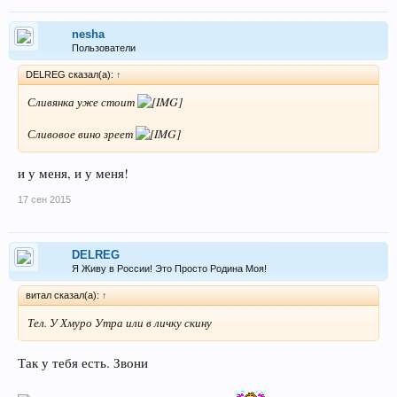
nesha
Пользователи
DELREG сказал(а):
↑
Сливянка уже стоит
Сливовое вино зреет
и у меня, и у меня!
17 сен 2015
DELREG
Я Живу в России! Это Просто Родина Моя!
витал сказал(а):
↑
Тел. У Хмуро Утра или в личку скину
Так у тебя есть. Звони