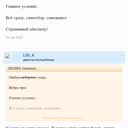
Главное условие:
Всё сразу, самосбор, самовывоз
Стремянкой обеспечу!
15 сен 2015
LOL.A
девочка-волшебница
DELREG сказал(а):
↑
Отдам
недорого
сливу.
Ведра три
Главное условие:
Всё сразу, самосбор, самовывоз
Нажмите, чтобы раскрыть...
Стремянкой обеспечу!
У меня от сливы понос. В ведре слива мятая будет, лучше