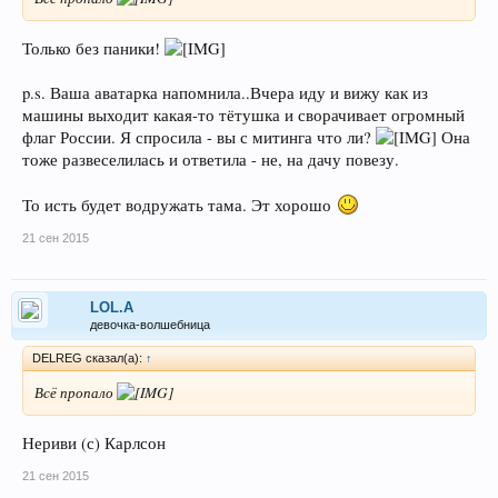
Только без паники!
p.s. Ваша аватарка напомнила..Вчера иду и вижу как из
машины выходит какая-то тётушка и сворачивает огромный
флаг России. Я спросила - вы с митинга что ли?
Она
тоже развеселилась и ответила - не, на дачу повезу.
То исть будет водружать тама. Эт хорошо
21 сен 2015
LOL.A
девочка-волшебница
DELREG сказал(а):
↑
Всё пропало
Нериви (с) Карлсон
21 сен 2015