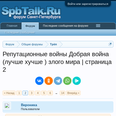
Войти или зарегистрироваться
Главная
Последние сообщения на форуме
Форум
Последние сообщения
Форум
Общие форумы
Трёп
Репутационные войны Добрая война
(лучше хучше ) злого мира | страница
2
< Назад
1
2
3
4
5
6
→
14
Вперёд >
Веpоника
Пользователи