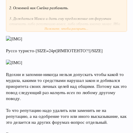
2. Основной ник Снейка разбанить.
3. Дождаться Макса и дать ему предложение от форумчан
отменить либо репутацию вовсе, либо убрать кнопку минус. Ибо
Нажмите, чтобы раскрыть...
из-за этой дряни форум переругался и разделился на четыре
лагеря. Лагерь Снейка, лагерь АнтиСнейка, безучастные и
импотенты модераторы.
з.ы. Если ни чего такого сейчас не предпринять то уровень
Руссо туристо-[SIZE=24pt]ИМПОТЕНТО?![/SIZE]
интеллекта форума может понизиться как цена на нефть из-за
оттока более умного контингента (тем кому этот срач просто
уже поперёк горла) .
Вдохни и запомни-никогда нельзя допускать чтобы какой то
4. Всем опять вдохнуть, полной грудью с мирными друг к другу
мудила, какими то средствами нарушал закон и добивался
намерениями.
приоритета своих личных целей над общими. Потому как это
нагнуть всех
повод следующий раз
по любому другому
поводу.
То что репутацию надо удалить или заменить не на
репутацию, а на одобрение того или иного высказывание, как
это делается на других форумах-вопрос отдельный.