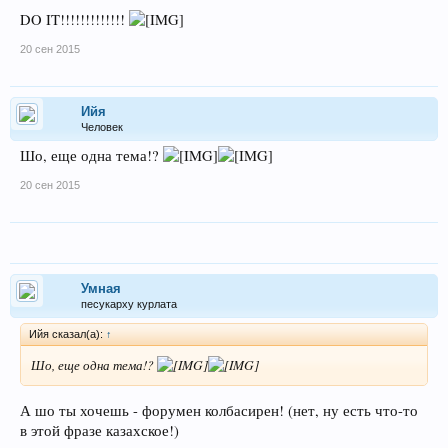
DO IT!!!!!!!!!!!!!
20 сен 2015
Ийя
Человек
Шо, еще одна тема!?
20 сен 2015
Умная
песукарху курлата
Ийя сказал(а):
↑
Шо, еще одна тема!?
А шо ты хочешь - форумен колбасирен! (нет, ну есть что-то
в этой фразе казахское!)