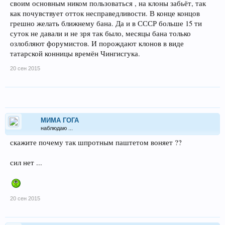
своим основным ником пользоваться , на клоны забьёт, так
как почувствует отток несправедливости. В конце концов
грешно желать ближнему бана. Да и в СССР больше 15 ти
суток не давали и не зря так было, месяцы бана только
озлобляют форумистов. И порождают клонов в виде
татарской конницы времён Чингисгука.
20 сен 2015
МИМА ГОГА
наблюдаю ...
скажите почему так шпротным паштетом воняет ??
сил нет ...
20 сен 2015