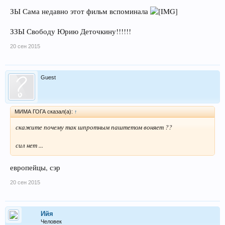
ЗЫ Сама недавно этот фильм вспоминала
ЗЗЫ Свободу Юрию Деточкину!!!!!!
20 сен 2015
Guest
МИМА ГОГА сказал(а):
↑
скажите почему так шпротным паштетом воняет ??
сил нет ...
европейцы, сэр
20 сен 2015
Ийя
Человек