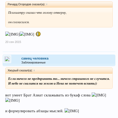
Ричард Огородов сказал(а):
↑
Психиатру сказал что голову отверну,
он согласился.
20 сен 2015
самец человека
Заблокированные
Хмурый сказал(а):
↑
Если ничего не предпринять то... ничего страшного не случится.
И небо не свалится на землю и Нева не потечет вспять))
вот умеет Брат Азиат склажывать из букаф слова
и формулировать абзацы мыслей.