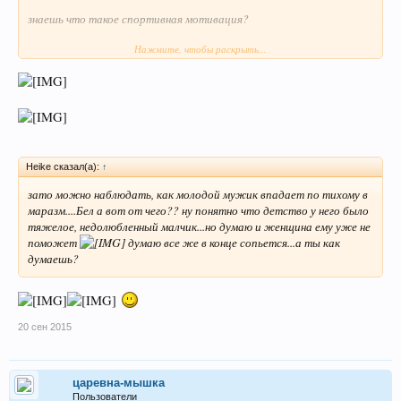
знаешь что такое спортивная мотивация?
Нажмите, чтобы раскрыть...
над которой работают профессора.
она называется
это -ничего в жизни - кроме победы над врагом.
нет ничего в жизни -кроме победы над соперником.
Heike сказал(а):
↑
больше ничего в голове не должно быть.
зато можно наблюдать, как молодой мужик впадает по тихому в
маразм....Бел а вот от чего?? ну понятно что детство у него было
тяжелое, недолюбленный малчик...но думаю и женщина ему уже не
поможет
думаю все же в конце сопьется...а ты как
думаешь?
20 сен 2015
царевна-мышка
Пользователи