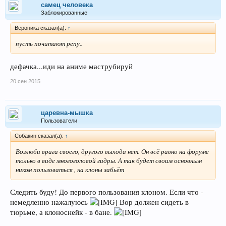
самец человека
Заблокированные
Веpоника сказал(а):
↑
пусть почитают репу..
дефачка...иди на аниме маструбируй
20 сен 2015
царевна-мышка
Пользователи
Собакин сказал(а):
↑
Возлюби врага своего, другого выхода нет. Он всё равно на форуме
только в виде многоголовой гидры. А так будет своим основным
ником пользоваться , на клоны забьёт
Следить буду! До первого пользования клоном. Если что -
немедленно нажалуюсь
Вор должен сидеть в
тюрьме, а клоноснейк - в бане.