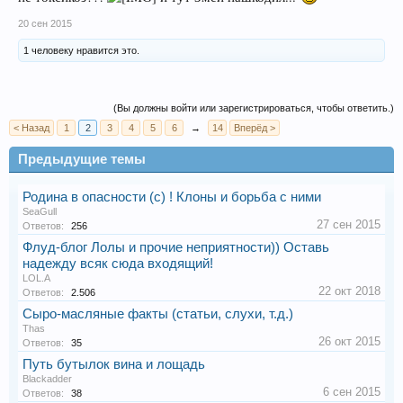
20 сен 2015
1 человеку нравится это.
(Вы должны войти или зарегистрироваться, чтобы ответить.)
< Назад
1
2
3
4
5
6
→
14
Вперёд >
Предыдущие темы
Родина в опасности (с) ! Клоны и борьба с ними
SeaGull
27 сен 2015
Ответов:
256
Флуд-блог Лолы и прочие неприятности)) Оставь
надежду всяк сюда входящий!
LOL.A
22 окт 2018
Ответов:
2.506
Сыро-масляные факты (статьи, слухи, т.д.)
Thas
26 окт 2015
Ответов:
35
Путь бутылок вина и лощадь
Blackadder
6 сен 2015
Ответов:
38