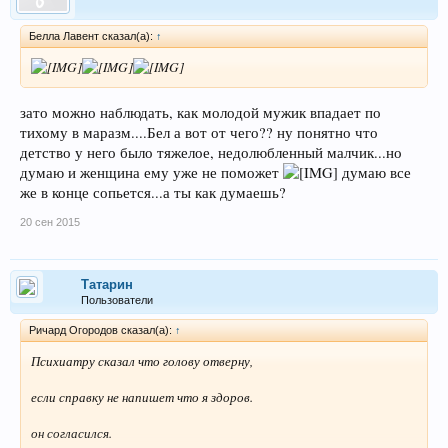
Белла Лавент сказал(а):
↑
зато можно наблюдать, как молодой мужик впадает по
тихому в маразм....Бел а вот от чего?? ну понятно что
детство у него было тяжелое, недолюбленный малчик...но
думаю и женщина ему уже не поможет
думаю все
же в конце сопьется...а ты как думаешь?
20 сен 2015
Татарин
Пользователи
Ричард Огородов сказал(а):
↑
Психиатру сказал что голову отверну,
если справку не напишет что я здоров.
он согласился.