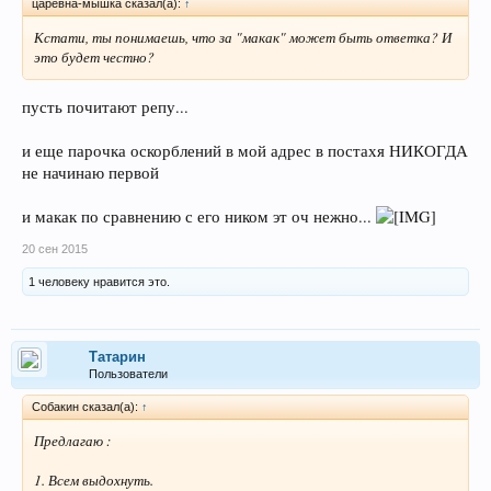
царевна-мышка сказал(а):
↑
Кстати, ты понимаешь, что за "макак" может быть ответка? И
это будет честно?
пусть почитают репу...
и еще парочка оскорблений в мой адрес в постахя НИКОГДА
не начинаю первой
и макак по сравнению с его ником эт оч нежно...
20 сен 2015
1 человеку нравится это.
Татарин
Пользователи
Собакин сказал(а):
↑
Предлагаю :
1. Всем выдохнуть.