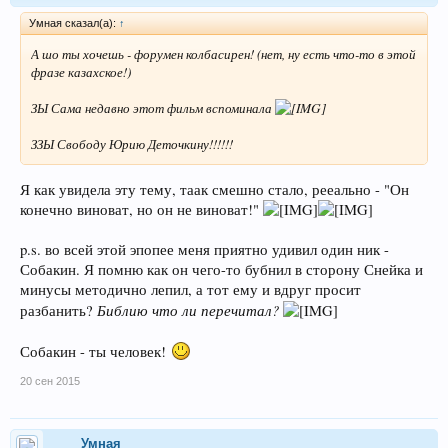
Умная сказал(а):
↑
А шо ты хочешь - форумен колбасирен! (нет, ну есть что-то в этой
фразе казахское!)
ЗЫ Сама недавно этот фильм вспоминала
ЗЗЫ Свободу Юрию Деточкину!!!!!!
Я как увидела эту тему, таак смешно стало, рееально - "Он
конечно виноват, но он не виноват!"
p.s. во всей этой эпопее меня приятно удивил один ник -
Собакин. Я помню как он чего-то бубнил в сторону Снейка и
минусы методично лепил, а тот ему и вдруг просит
Библию что ли перечитал?
разбанить?
Собакин - ты человек!
20 сен 2015
Умная