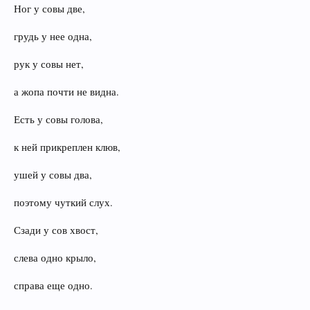
Ног у совы две,
грудь у нее одна,
рук у совы нет,
а жопа почти не видна.
Есть у совы голова,
к ней прикреплен клюв,
ушей у совы два,
поэтому чуткий слух.
Сзади у сов хвост,
слева одно крыло,
справа еще одно.