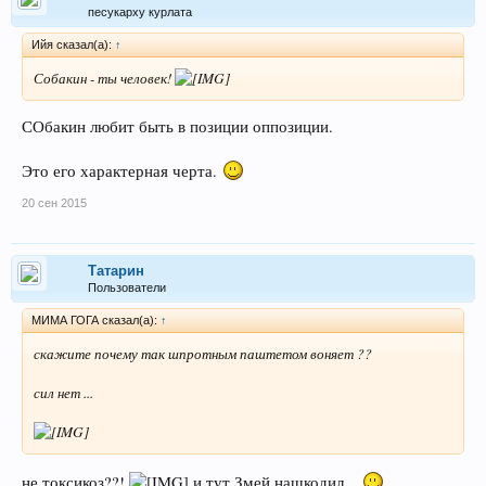
песукарху курлата
Ийя сказал(а):
↑
Собакин - ты человек!
СОбакин любит быть в позиции оппозиции.
Это его характерная черта.
20 сен 2015
Татарин
Пользователи
МИМА ГОГА сказал(а):
↑
скажите почему так шпротным паштетом воняет ??
сил нет ...
не токсикоз??!
и тут Змей нашкодил...