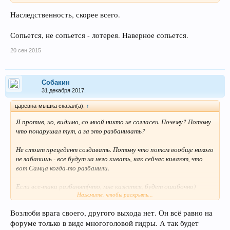
Наследственность, скорее всего.
Сопьется, не сопьется - лотерея. Наверное сопьется.
20 сен 2015
Собакин
31 декабря 2017.
царевна-мышка сказал(а):
↑
Я против, но, видимо, со мной никто не согласен. Почему? Потому
что понарушал тут, а за это разбанивать?
Не стоит прецедент создавать. Потому что потом вообще никого
не забанишь - все будут на него кивать, как сейчас кивают, что
вот Самца когда-то разбанили.
Если все-таки разбанят(что, мне кажется, будет ошибочно)
Нажмите, чтобы раскрыть...
Клоны-то забанить некому.
Возлюби врага своего, другого выхода нет. Он всё равно на
форуме только в виде многоголовой гидры. А так будет
Пусть хоть сначала забанят клоны (когда это будет возможно).