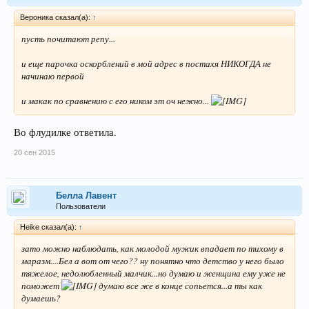
Веpоника сказал(а):
↑
пусть почитают репу...
и еще парочка оскорблений в мой адрес в постахя НИКОГДА не
начинаю первой
и макак по сравнению с его ником эт оч нежно...
Во флудилке ответила.
20 сен 2015
Белла Лавент
Пользователи
Heike сказал(а):
↑
зато можно наблюдать, как молодой мужик впадает по тихому в
маразм....Бел а вот от чего?? ну понятно что детство у него было
тяжелое, недолюбленный малчик...но думаю и женщина ему уже не
поможет
думаю все же в конце сопьется...а ты как
думаешь?