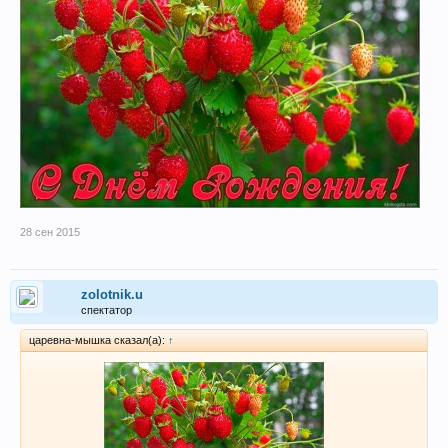
28 сен 2015
zolotnik.u
спектатор
царевна-мышка сказал(а):
↑