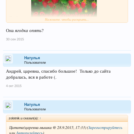
Поздравляю!
Нажмите, чтобы раскрыть...
ягодка опять
Она
?
30 сен 2015
Натулья
Пользователи
Андрей, царевна, спасибо большое! Только до сайта
добралась, вся в работе (.
4 окт 2015
Натулья
Пользователи
zolotnik.u сказал(а):
↑
Цитата(царевна-мышка @ 28.9.2015, 17:33)
(
Зарегистрируйтесь
или
Авторизуйтесь
)