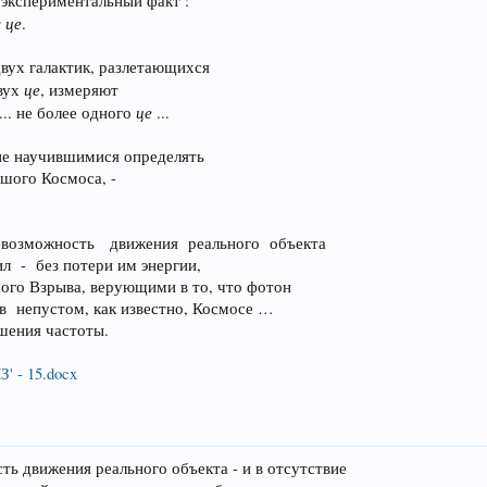
" физиками экспериментальный факт :
це
т
.
х галактик, разлетающихся
це
вух
, измеряют
це
.. не более одного
...
не научившимися определять
шого Космоса, -
возможность движения реального объекта
ил - без потери им энергии,
ого Взрыва, верующими в то, что фотон
в непустом, как известно, Космосе …
ьшения частоты.
 - 15.docx
ь движения реального объекта - и в отсутствие