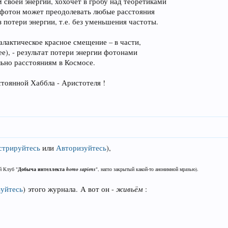
м своей энергии, хохочет в гробу над теоретиками
 фотон может преодолевать любые расстояния
з потери энергии, т.е. без уменьшения частоты.
алактическое красное смещение – в части,
), - результат потери энергии фотонами
льно расстояниям в Космосе.
тоянной Хаббла - Аристотеля !
стрируйтесь
или
Авторизуйтесь
)
,
й Клуб "
Добыча интеллекта
homo sapiens
", нагло закрытый какой-то анонимной мразью).
живьём
уйтесь
)
этого журнала. А вот он -
: