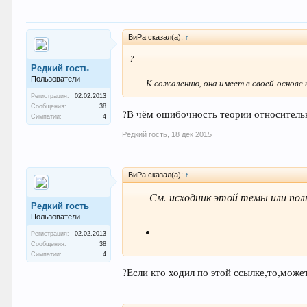
ВиРа сказал(а):
↑
?
Редкий гость
Пользователи
К сожалению, она имеет в своей основе к
Регистрация:
02.02.2013
Сообщения:
38
?В чём ошибочность теории относительно
Симпатии:
4
Редкий гость
,
18 дек 2015
ВиРа сказал(а):
↑
См. исходник этой темы или пол
Редкий гость
Пользователи
Регистрация:
02.02.2013
Сообщения:
38
Симпатии:
4
?Если кто ходил по этой ссылке,то,може