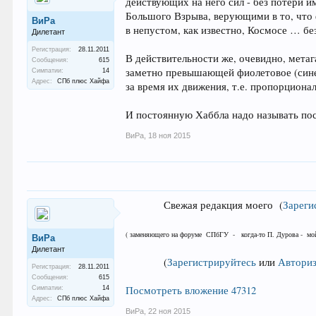
действующих на него сил - без потери и
Большого Взрыва, верующими в то, что
ВиРа
в непустом, как известно, Космосе … бе
Дилетант
Регистрация:
28.11.2011
В действительности же, очевидно, метаг
Сообщения:
615
заметно превышающей фиолетовое (синее
Симпатии:
14
Адрес:
СПб плюс Хайфа
за время их движения, т.е. пропорциона
И постоянную Хаббла надо называть пос
ВиРа
,
18 ноя 2015
Свежая редакция моего
(
Зареги
( заменяющего на форуме СПбГУ -
когда-то П. Дурова - мо
ВиРа
Дилетант
(
Зарегистрируйтесь
или
Авториз
Регистрация:
28.11.2011
Сообщения:
615
Посмотреть вложение 47312
Симпатии:
14
Адрес:
СПб плюс Хайфа
ВиРа
,
22 ноя 2015