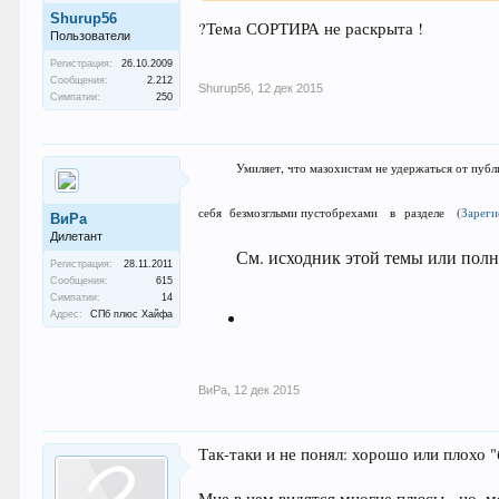
Shurup56
?Тема СОРТИРА не раскрыта !
Пользователи
Регистрация:
26.10.2009
Сообщения:
2.212
Shurup56
,
12 дек 2015
Симпатии:
250
Умиляет, что мазохистам не удержаться от пуб
себя безмозглыми пустобрехами в разделе
(
Зареги
ВиРа
Дилетант
См. исходник этой темы или пол
Регистрация:
28.11.2011
Сообщения:
615
Симпатии:
14
Адрес:
СПб плюс Хайфа
ВиРа
,
12 дек 2015
Так-таки и не понял: хорошо или плохо 
Мне в нем видятся многие плюсы - но, м