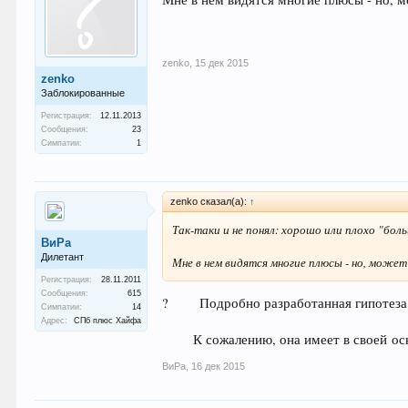
zenko
,
15 дек 2015
zenko
Заблокированные
Регистрация:
12.11.2013
Сообщения:
23
Симпатии:
1
zenko сказал(а):
↑
Так-таки и не понял: хорошо или плохо "бол
ВиРа
Дилетант
Мне в нем видятся многие плюсы - но, може
Регистрация:
28.11.2011
Сообщения:
615
? Подробно разработанная гипотеза ("
Симпатии:
14
Адрес:
СПб плюс Хайфа
К сожалению, она имеет в своей осно
ВиРа
,
16 дек 2015