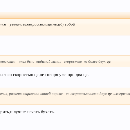
тся - увеличивают расстояние между собой -
злетаются «как бы с видимой нами»
скоростью не более двух
це
.
ся со скоростью це,не говоря уже про два це.
ктик, разлетающихся
по нашей оценке со скоростью около двух
це
, измеряю
рить,и лучше начать бухать.