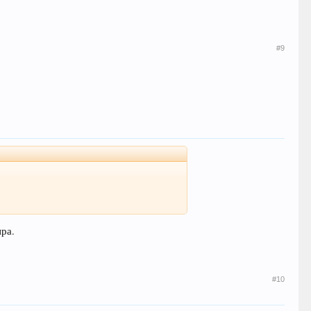
#9
ра.
#10