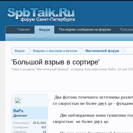
Главная
Последние сообщения на форуме
Пользов
Форум
Последние сообщения
Форум
Форумы о высоком и вечном
Мистический форум
'Большой взрыв в сортире'
Тема в разделе "
Мистический форум
", создана пользователем
ВиРа
,
10 ноя 20
Два фотона точечного источника разлет
це
со скоростью не более двух
- фундаме
ВиРа
Две наблюдаемые нами галактики тож
Дилетант
це
скоростью не более двух
.
Регистрация:
28.11.2011
Сообщения:
615
Симпатии:
14