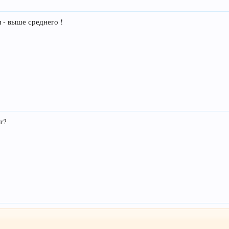
л - выше среднего !
т?