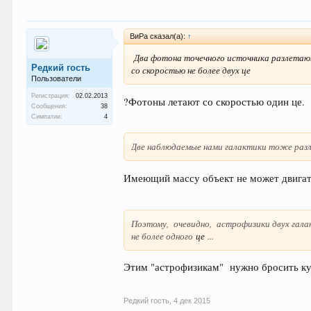
ВиРа сказал(а):
↑
Два фотона точечного источника разлетаю
Редкий гость
со скоростью не более двух
це
Пользователи
Регистрация:
02.02.2013
?Фотоны летают со скоростью один це.
Сообщения:
38
Симпатии:
4
Две наблюдаемые нами галактики тоже ра
Имеющий массу объект не может двигать
Поэтому, очевидно, астрофизики двух гала
не более одного
це
...
Этим "астрофизикам" нужно бросить ку
Редкий гость
,
4 дек 2015