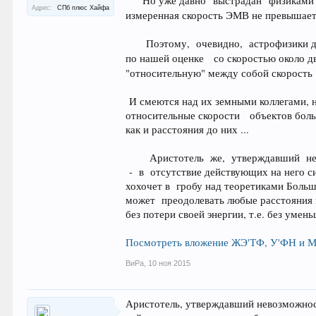
Но уже давно "выстрадан
Адрес:
СПб плюс Хайфа
измеренная скорость ЭМВ не превышае
Поэтому, очевидно, астрофизики дву
по нашей оценке со скоростью около д
"относительную" между собой скорость .
И смеются над их земными коллегами, 
относительные скорости объектов боль
как и расстояния до них ...
Аристотель же, утверждавший не
- в отсутствие действующих на него с
хохочет в гробу над теоретиками Больш
может преодолевать любые расстояния 
без потери своей энергии, т.е. без умен
Посмотреть вложение ЖЭ'ТФ, У'ФН и МЗ'
ВиРа
,
10 ноя 2015
Аристотель, утверждавший невозможност