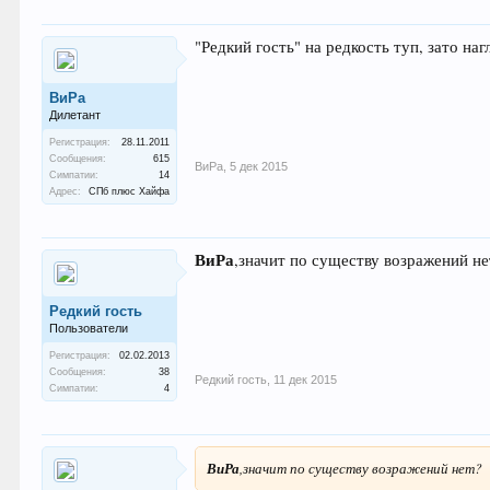
"Редкий гость" на редкость туп, зато наг
ВиРа
Дилетант
Регистрация:
28.11.2011
Сообщения:
615
ВиРа
,
5 дек 2015
Симпатии:
14
Адрес:
СПб плюс Хайфа
ВиРа
,значит по существу возражений не
Редкий гость
Пользователи
Регистрация:
02.02.2013
Сообщения:
38
Редкий гость
,
11 дек 2015
Симпатии:
4
ВиРа
,значит по существу возражений нет?