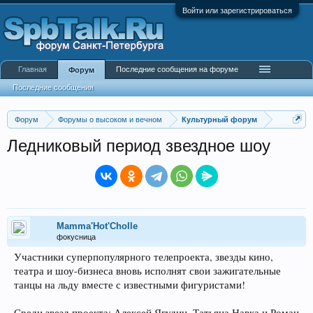
Войти или зарегистрироваться
Главная
Последние сообщения на форуме
Форум
Последние сообщения
Форум
Форумы о высоком и вечном
Культурный форум
Ледниковый период звездное шоу
Mamma'Hot'Cholle
фокусница
Участники суперпопулярного телепроекта, звезды кино,
театра и шоу-бизнеса вновь исполнят свои зажигательные
танцы на льду вместе с известными фигуристами!
Среди звезд проекта: Алексей Ягудин, Татьяна Навка и Роман