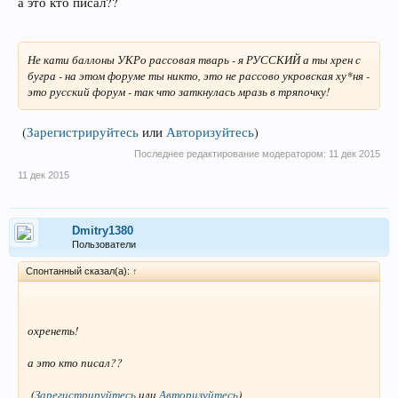
а это кто писал??
Не кати баллоны УКРо рассовая тварь - я РУССКИЙ а ты хрен с
бугра - на этом форуме ты никто, это не рассово укровская ху*ня -
это русский форум - так что заткнулась мразь в тряпочку!
(
Зарегистрируйтесь
или
Авторизуйтесь
)
Последнее редактирование модератором:
11 дек 2015
11 дек 2015
Dmitry1380
Пользователи
Спонтанный сказал(а):
↑
охренеть!
а это кто писал??
(
Зарегистрируйтесь
или
Авторизуйтесь
)