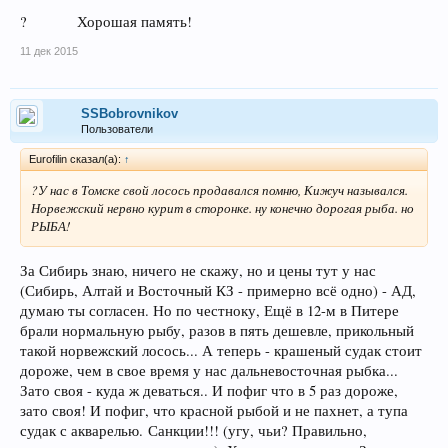
? Хорошая память!
11 дек 2015
SSBobrovnikov
Пользователи
Eurofilin сказал(а):
↑
?У нас в Томске свой лосось продавался помню, Кижуч назывался.
Норвежский нервно курит в сторонке. ну конечно дорогая рыба. но
РЫБА!
За Сибирь знаю, ничего не скажу, но и цены тут у нас
(Сибирь, Алтай и Восточный КЗ - примерно всё одно) - АД,
думаю ты согласен. Но по честноку, Ещё в 12-м в Питере
брали нормальную рыбу, разов в пять дешевле, прикольный
такой норвежский лосось... А теперь - крашеный судак стоит
дороже, чем в свое время у нас дальневосточная рыбка...
Зато своя - куда ж деваться.. И пофиг что в 5 раз дороже,
зато своя! И пофиг, что красной рыбой и не пахнет, а тупа
судак с акварелью. Санкции!!! (угу, чьи? Правильно,