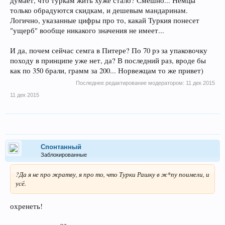
думает, что туркам жить хуже стало? Смешно... Немцы
только обрадуются скидкам, и дешевым мандаринам.
Логично, указанные цифры про то, какай Туркия понесет
"ущерб" вообще никакого значения не имеет...
И да, почем сейчас семга в Питере? По 70 рэ за упаковочку
походу в принципе уже нет, да? В последний раз, вроде бы
как по 350 брали, грамм за 200... Норвежцам то же привет)
Последнее редактирование модератором:
11 дек 2015
11 дек 2015
Спонтанный
Заблокированные
?Да я не про жратву, я про то, что Турки Рашку в ж*пу поимели, и
усё.
охренеть!