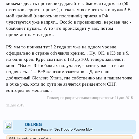
можем сделать противнику, давайте займемся садомазо (50
оттенков серого - привет), и скажем всем что так и нужно! В
мой крайний (надеюсь не последний) приезд в РФ
чувствуется уже напряг... Особо в провинциях, неровен час -
бомбанет пукан... А то что происходит у вас, потом
прилетает нам следом..
PS: мы то причем тут? 2 года зп уже на одном уровне,
официально в стране объявили кризис... Ну, ОК, в КЗ зп в $,
но один хрен. Курс скатили с 180 до 300, теперь заявляют,
мол - "Вы же ЗП в баксах получаете, значит у вас зп и так
поднялась..."... Всё же взаимозавязано... Даже наш
доблестный Glencore Xtrata, где собственно мы и пашем тоже
в очке уже, хотя по сути не является резидентом СНГ,
конторка не местная...
Последнее редактирование модератором:
11 дек 2015
11 дек 2015
DELREG
Я Живу в России! Это Просто Родина Моя!
SSBobrovnikov сказал(а):
↑