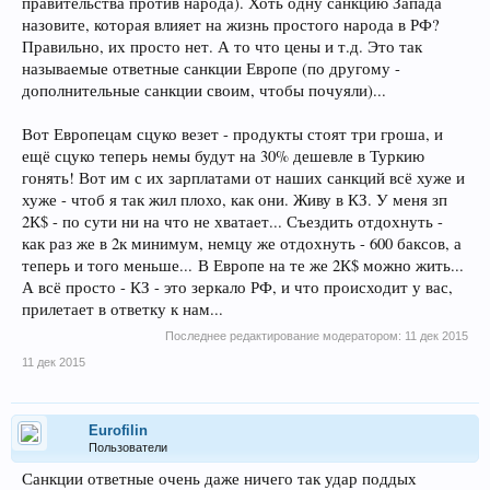
правительства против народа). Хоть одну санкцию Запада
назовите, которая влияет на жизнь простого народа в РФ?
Правильно, их просто нет. А то что цены и т.д. Это так
называемые ответные санкции Европе (по другому -
дополнительные санкции своим, чтобы почуяли)...
Вот Европецам сцуко везет - продукты стоят три гроша, и
ещё сцуко теперь немы будут на 30% дешевле в Туркию
гонять! Вот им с их зарплатами от наших санкций всё хуже и
хуже - чтоб я так жил плохо, как они. Живу в КЗ. У меня зп
2К$ - по сути ни на что не хватает... Съездить отдохнуть -
как раз же в 2к минимум, немцу же отдохнуть - 600 баксов, а
теперь и того меньше... В Европе на те же 2К$ можно жить...
А всё просто - КЗ - это зеркало РФ, и что происходит у вас,
прилетает в ответку к нам...
Последнее редактирование модератором:
11 дек 2015
11 дек 2015
Eurofilin
Пользователи
Санкции ответные очень даже ничего так удар поддых