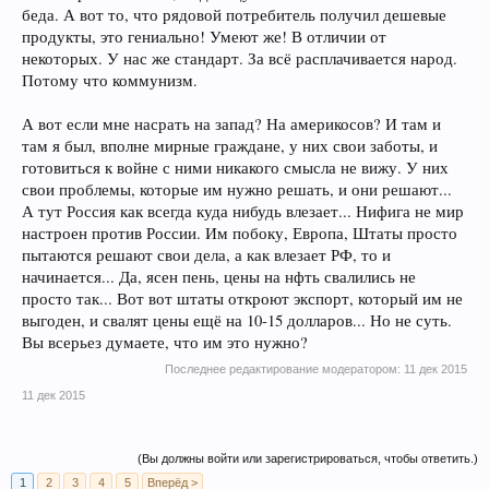
беда. А вот то, что рядовой потребитель получил дешевые
продукты, это гениально! Умеют же! В отличии от
некоторых. У нас же стандарт. За всё расплачивается народ.
Потому что коммунизм.
А вот если мне насрать на запад? На америкосов? И там и
там я был, вполне мирные граждане, у них свои заботы, и
готовиться к войне с ними никакого смысла не вижу. У них
свои проблемы, которые им нужно решать, и они решают...
А тут Россия как всегда куда нибудь влезает... Нифига не мир
настроен против России. Им побоку, Европа, Штаты просто
пытаются решают свои дела, а как влезает РФ, то и
начинается... Да, ясен пень, цены на нфть свалились не
просто так... Вот вот штаты откроют экспорт, который им не
выгоден, и свалят цены ещё на 10-15 долларов... Но не суть.
Вы всерьез думаете, что им это нужно?
Последнее редактирование модератором:
11 дек 2015
11 дек 2015
(Вы должны войти или зарегистрироваться, чтобы ответить.)
1
2
3
4
5
Вперёд >