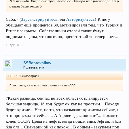
?Не трынди. Вчера смотрел, поезд до Питера из Краснадара 3т.р.
Летом было около 5
Сабж -
(
Зарегистрируйтесь
или
Авторизуйтесь
)
К лету
обещают ещё процентов 30, мотивировали тем, что Турция и
Египет закрыты.. Собственники отелей также будут
поднимать цены, что логично, препятствий то теперь нет...
11 дек 2015
SSBobrovnikov
Пользователи
DELREG сказал(а):
↑
?Так ты вроде начинал с автопрома???
?Какая разница, сейчас во всех областях планируется
большая задница, 16 год будет ох как не простым... Походу
будет кризис... Нет, не то, что называют кризисом сейчас, и
что происходит сейчас... А "привет девяностые"... Помните
конец СССР? Цены на нефть, когда пошли вниз, Афган, и бла
бла бла... Сценарий ой как похож... В общем - закупаем поп