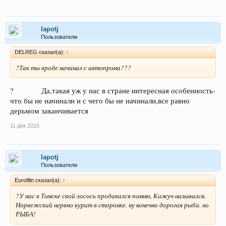
lapotj
Пользователи
DELREG сказал(а):
↑
?Так ты вроде начинал с автопрома???
? Да,такая уж у нас в стране интересная особенность-
что бы не начинали и с чего бы не начинали,все равно
дерьмом заканчивается
11 дек 2015
lapotj
Пользователи
Eurofilin сказал(а):
↑
?У нас в Томске свой лосось продавался помню, Кижуч назывался.
Норвежский нервно курит в сторонке. ну конечно дорогая рыба. но
РЫБА!