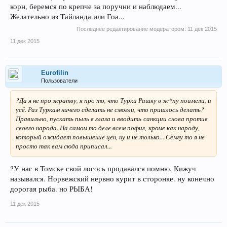
корн, беремся по крепче за поручни и наблюдаем...
Желательно из Тайланда или Гоа...
Последнее редактирование модератором:
11 дек 2015
11 дек 2015
Eurofilin
Пользователи
?Да я не про жратву, я про то, что Турки Рашку в ж*пу поимели, и
усё. Раз Туркам ничего сделать не смогли, что пришлось делать?
Правильно, пускать пыль в глаза и вводить санкции снова против
своего народа. На самом то деле всем пофиг, кроме как народу,
который ожидает повышение цен, ну и не только... Сёмгу то я не
просто так вам сюда приписал...
?У нас в Томске свой лосось продавался помню, Кижуч
назывался. Норвежский нервно курит в сторонке. ну конечно
дорогая рыба. но РЫБА!
11 дек 2015