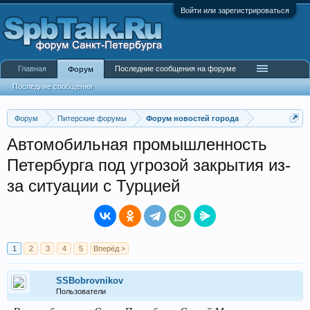
Войти или зарегистрироваться
Главная
Последние сообщения на форуме
Форум
Последние сообщения
Форум
Питерские форумы
Форум новостей города
Автомобильная промышленность
Петербурга под угрозой закрытия из-
за ситуации с Турцией
1
2
3
4
5
Вперёд >
SSBobrovnikov
Пользователи