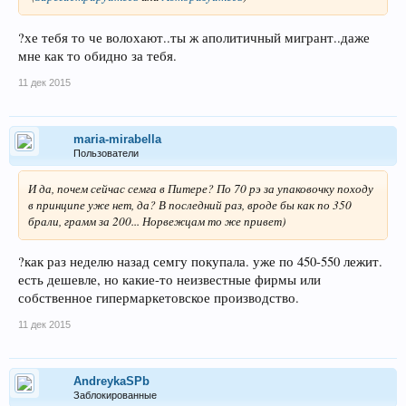
?хе тебя то че волохают..ты ж аполитичный мигрант..даже
мне как то обидно за тебя.
11 дек 2015
maria-mirabella
Пользователи
И да, почем сейчас семга в Питере? По 70 рэ за упаковочку походу
в принципе уже нет, да? В последний раз, вроде бы как по 350
брали, грамм за 200... Норвежцам то же привет)
?как раз неделю назад семгу покупала. уже по 450-550 лежит.
есть дешевле, но какие-то неизвестные фирмы или
собственное гипермаркетовское производство.
11 дек 2015
AndreykaSPb
Заблокированные