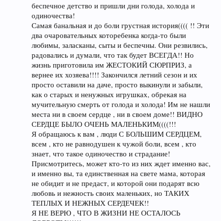
беспечное детство и пришли дни голода, холода и
одиночества!
Самая банальная и до боли грустная история(((( !! Эти
два очаровательных которебенка когда-то были
любимы, заласканы, сыты и беспечны. Они резвились,
радовались и думали, что так будет ВСЕГДА!! Но
жизнь приготовила им ЖЕСТОКИЙ СЮРПРИЗ, а
вернее их хозяева!!!! Закончился летний сезон и их
просто оставили на даче, просто выкинули и забыли,
как о старых и ненужных игрушках, обрекая на
мучительную смерть от голода и холода! Им не нашли
места ни в своем сердце , ни в своем доме!! ВИДНО
СЕРДЦЕ БЫЛО ОЧЕНЬ МАЛЕНЬКИМ((((!!!
Я обращаюсь к вам , люди С БОЛЬШИМ СЕРДЦЕМ,
всем , кто не равнодушен к чужой боли, всем , кто
знает, что такое одиночество и страдание!
Присмотритесь, может кто-то из них ждет именно вас,
и именно вы, та единственная на свете мама, которая
не обидит и не предаст, и которой они подарят всю
любовь и нежность своих маленьких, но ТАКИХ
ТЕПЛЫХ И НЕЖНЫХ СЕРДЕЧЕК!!
Я НЕ ВЕРЮ , ЧТО В ЖИЗНИ НЕ ОСТАЛОСЬ