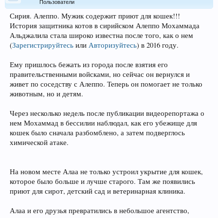
Пользователи
Сирия. Алеппо. Мужик содержит приют для кошек!!!
История защитника котов в сирийском Алеппо Мохаммада
Альджалила стала широко известна после того, как о нем
(
Зарегистрируйтесь
или
Авторизуйтесь
)
в 2016 году.
Ему пришлось бежать из города после взятия его
правительственными войсками, но сейчас он вернулся и
живет по соседству с Алеппо. Теперь он помогает не только
животным, но и детям.
Через несколько недель после публикации видеорепортажа о
нем Мохаммад в бессилии наблюдал, как его убежище для
кошек было сначала разбомблено, а затем подверглось
химической атаке.
На новом месте Алаа не только устроил укрытие для кошек,
которое было больше и лучше старого. Там же появились
приют для сирот, детский сад и ветеринарная клиника.
Алаа и его друзья превратились в небольшое агентство,