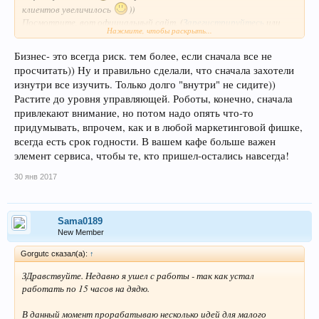
клиентов увеличилось
))
Посмотрите, вот официальный сайт,
(
Зарегистрируйтесь
или
Нажмите, чтобы раскрыть...
Авторизуйтесь
)
Намного эффективнее других видов реклам.
Поскольку можно полностью подстроить под свой бизнес всеми
Бизнес- это всегда риск. тем более, если сначала все не
критериями
просчитать)) Ну и правильно сделали, что сначала захотели
изнутри все изучить. Только долго "внутри" не сидите))
Растите до уровня управляющей. Роботы, конечно, сначала
привлекают внимание, но потом надо опять что-то
придумывать, впрочем, как и в любой маркетинговой фишке,
всегда есть срок годности. В вашем кафе больше важен
элемент сервиса, чтобы те, кто пришел-остались навсегда!
30 янв 2017
Sama0189
New Member
Gorgutc сказал(а):
↑
ЗДравствуйте. Недавно я ушел с работы - так как устал
работать по 15 часов на дядю.
В данный момент прорабатываю несколько идей для малого