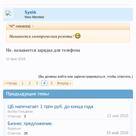
Syslik
New Member
"47" сказал(а):
↑
Называется электрическая розетка?
Не, называется зарядка для телефона
12 фев 2018
(Вы должны войти или зарегистрироваться, чтобы ответить.)
< Назад
1
2
3
4
5
Вперёд >
Предыдущие темы
ЦБ напечатает 1 трлн руб. до конца года
Беллa Гольдман
12 ноя 2015
Ответов:
3
Бизнес предложение.
Борисыч
19 май 2016
Ответов:
28