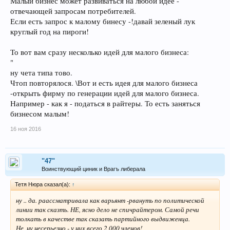
Малый бизнес может развиваться на любой идее -
отвечающей запросам потребителей.
Если есть запрос к малому бинесу -!давай зеленый лук
круглый год на пироги!
То вот вам сразу несколько идей для малого бизнеса:
"
ну чета типа тово.
Чтоп повторялося. \Вот и есть идея для малого бизнеса
-открыть фирму по генерации идей для малого бизнеса.
Например - как я - податься в райтеры. То есть заняться
бизнесом малым!
16 ноя 2016
"47"
Воинствующий циник и Врагъ либерала
Тетя Нюра сказал(а):
↑
ну .. да. раассматривала как варьянт -рвануть по политической
линии так сказть. НЕ, ясно дело не спичрайтером. Самой речи
толкать в качестве так сказать партийного выдвиженца.
Не, ну несерьезно - у них всего 2 000 членов!