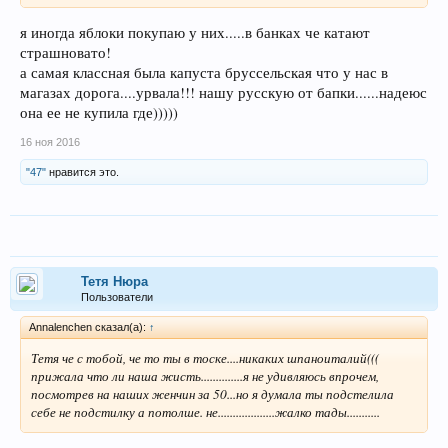
я иногда яблоки покупаю у них.....в банках че катают
страшновато!
а самая классная была капуста бруссельская что у нас в
магазах дорога....урвала!!! нашу русскую от бапки......надеюс
она ее не купила где)))))
16 ноя 2016
"47"
нравится это.
Тетя Нюра
Пользователи
Annalenchen сказал(а):
↑
Тетя че с тобой, че то ты в тоске....никаких шпаноиталий(((
прижала что ли наша жисть..............я не удивляюсь впрочем,
посмотрев на наших женчин за 50...но я думала ты подстелила
себе не подстилку а потолше. не...................жалко тады...........