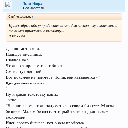
Тетя Нюра
Пользователи
Скиff сказал(а):
↑
Кракозябры надо упорядочить слегка для начала... ну и хоть какой-
то смысл привнести в пысанину...
А так - да...
Дак посмотрела я.
Нащщет писанины.
Главное чё?
Чтоп по запросам текст бился.
Смысл тут лишний.
Вот поясняю на примере. Топик как называется - "
Идеи для малого бизнеса
"
Ну и давай текстовку ваять.
Типа:
"В наше время стоит задуматься о своем бизнесе. Малом
бизнесе. Малом бизнесе, который является двигателем
экономики.
Идеи своего бизнеса -вот в чем проблема.