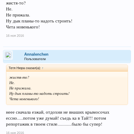
жистя-то?
Не.
Не прижала.
Ну дык планы-то надоть строить!
Чета новенького!
16 ноя 2016
Annalenchen
Пользователи
Тетя Нюра сказал(а):
↑
жистя-то?
Не.
Не прижала.
Ну дык планы-то надоть строить!
Чета новенького!
неее сначала езжай, отдохни не внаших крымосочах
ессно.....потом уже думай! съедь ка в Тай!!! потом
репортажик в твоем стиле............было бы супер!
16 ноя 2016