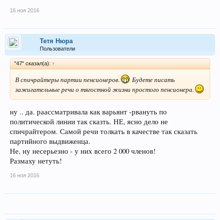
16 ноя 2016
Тетя Нюра
Пользователи
"47" сказал(а):
↑
В спичрайтеры партии пенсионеров.
Будете писать
зажигательные речи о тягостной жизни простого пенсионера.
ну .. да. раассматривала как варьянт -рвануть по
политической линии так сказть. НЕ, ясно дело не
спичрайтером. Самой речи толкать в качестве так сказать
партийного выдвиженца.
Не, ну несерьезно - у них всего 2 000 членов!
Размаху нетуть!
16 ноя 2016