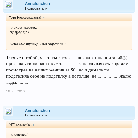
Annalenchen
Пользователи
Тетя Нюра сказал(а):
↑
плохой человек.
РЕДИСКА!
Неча мне тут крылья обрезать!
Тетя че с тобой, че то ты в тоске....никаких шпаноиталий(((
прижала что ли наша жисть..............я не удивляюсь впрочем,
посмотрев на наших женчин за 50...но я думала ты
подстелила себе не подстилку а потолше. не...................жалко
тады...........
16 ноя 2016
Annalenchen
Пользователи
"47" сказал(а):
↑
, а сейчас?