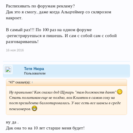
Распихивать по форумам рекламу?
Дак это я смогу, даже когда Альцгеймер со склярозом
накроет.
В самый раз!!! По 100 раз на одном форуме
-регистрируешься и пишешь. И сам с собой сам с собой
разговариваешь!
16 ноя 2016
Тетя Нюра
Пользователи
"47" сказал(а):
↑
Ну правильно! Как сказал дед Щукарь "там должностя дают"
Стать политиком еще не поздно, вон Клинтон в самом соку на
пост президента баллотировалась. У вас есть все шансы в среде
пенсионеров.
ну да .
Дак она то на 10 лет старше меня будет!