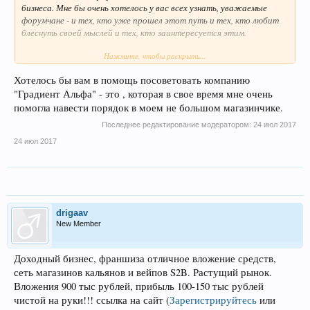
бизнеса. Мне бы очень хотелось у вас всех узнать, уважаемые
форумчане - и тех, кто уже прошел этот путь и тех, кто любит
блеснуть своей мыслей и тех, кто заинтересуется этим.
Нажмите, чтобы раскрыть...
Мне бы очень хотелось узнать, какие идеи для малого бизнеса в
СПБ вы считаете самыми актуальными.
Хотелось бы вам в помощь посоветовать компанию
"Градиент Альфа" - это , которая в свое время мне очень
Так же если возможно то ищу единомышленников.
помогла навести порядок в моем не большом магазинчике.
Извините что написал здесь - я просто не нашел подобающего
Последнее редактирование модератором:
24 июл 2017
раздела для такой нестандартной темы.
24 июл 2017
drigaav
New Member
Доходный бизнес, франшиза отличное вложение средств,
сеть магазинов кальянов и вейпов S2B. Растущий рынок.
Вложения 900 тыс рублей, прибыль 100-150 тыс рублей
чистой на руки!!! ссылка на сайт
(
Зарегистрируйтесь
или