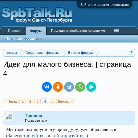
Войти или зарегистрироваться
Главная
Последние сообщения на форуме
Форум
Последние сообщения
Форум
Социальные форумы
Бизнес форум
Идеи для малого бизнеса. | страница
4
< Назад
1
2
3
4
5
Вперёд >
Трололо
Пользователи
Мы тоже планируем эту процедуру, уже обратились в
(
Зарегистрируйтесь
или
Авторизуйтесь
)