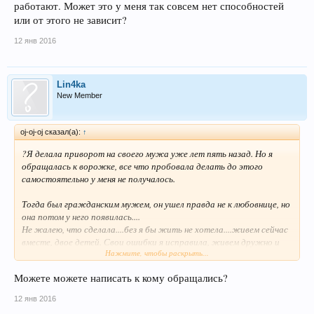
работают. Может это у меня так совсем нет способностей
или от этого не зависит?
12 янв 2016
Lin4ka
New Member
oj-oj-oj сказал(а):
↑
?Я делала приворот на своего мужа уже лет пять назад. Но я
обращалась к ворожке, все что пробовала делать до этого
самостоятельно у меня не получалось.
Тогда был гражданским мужем, он ушел правда не к любовнице, но
она потом у него появилась....
Не жалею, что сделала....без я бы жить не хотела....живем сейчас
вместе, двое детей. Свои ошибки я исправила, живем дружно и
Нажмите, чтобы раскрыть...
выглядит он вполне счастливо. Сначала тоже терзалась, что он
вроде переменился, стал уж слишком навязчиво
Можете можете написать к кому обращались?
внимательным.....но потом тали как обычная семья, сейчас чего то
отлично выдающегося от других не наблюдаю, разве что не пьет в
12 янв 2016
отличии от большинства)))