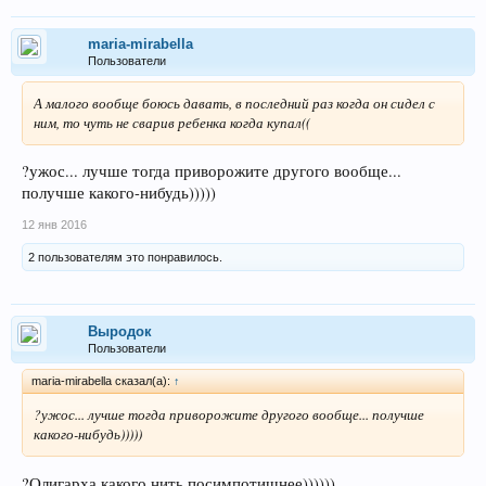
Я считаю то за свое счастье нужно бороться. Тем более,если есть
дети! Проще всего отпустить и плакать втихомолку.
maria-mirabella
Пользователи
А малого вообще боюсь давать, в последний раз когда он сидел с
ним, то чуть не сварив ребенка когда купал((
?ужос... лучше тогда приворожите другого вообще...
получше какого-нибудь)))))
12 янв 2016
2 пользователям это понравилось.
Выродок
Пользователи
maria-mirabella сказал(а):
↑
?ужос... лучше тогда приворожите другого вообще... получше
какого-нибудь)))))
?Олигарха какого нить посимпотишнее))))))