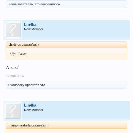
3 пользователям это понравилось.
Lin4ka
New Member
Цыфток сказал(а):
↑
?Да. Сама.
А как?
12 янв 2016
1 человеку нравится это.
Lin4ka
New Member
maria-mirabella сказал(а):
↑