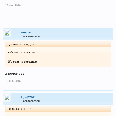
12 янв 2016
nesha
Пользователи
Цыфток сказал(а):
↑
я делала много раз.
Но вам не советую
.
а почему??
12 янв 2016
Цыфток
Пользователи
nesha сказал(а):
↑