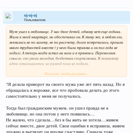
oj-oj-oj
Пользователи
Муж ушел к любовнице. У нас двое детей, одному нет еще годика.
Жили в моей квартире, но обеспечивал он. К тому же, я люблю его,
женились не по залету, не по рассчету, долго встречались, прошли
много трудностей вместе ( у него была травма и он пол года не
ходил). А теперь когда встал на ноги и в прямом и. Переносном
смысле, его увела молодая, бездетная спортсменка. К психологу
идти отказывается, на развод пока не подали.
Нажмите, чтобы раскрыть...
Делал ли кто-то приворот? Ну или что-то на возврат чувств?
Можно ли сделать самой? Или нужно идти к ворожее? К циганам
?Я делала приворот на своего мужа уже лет пять назад. Но я
боюсь, в инете не верю. Работает ли вообще это все? Одни
обращалась к ворожке, все что пробовала делать до этого
пишут, что проклятие потом будет, другие уверяют, что все
хорошо потом. Подруга была у бабки полтора года назад, когда
самостоятельно у меня не получалось.
гулял муж, бабка его привязала, живут - не жалуются. Но та
бабка умерла. Дайте совет, я в отчаяние!
Тогда был гражданским мужем, он ушел правда не к
любовнице, но она потом у него появилась....
Не жалею, что сделала....без я бы жить не хотела....живем
сейчас вместе, двое детей. Свои ошибки я исправила, живем
дружно и выглядит он вполне счастливо. Сначала тоже