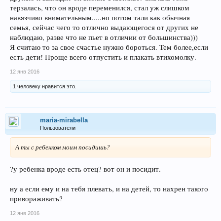
терзалась, что он вроде переменился, стал уж слишком
навязчиво внимательным.....но потом тали как обычная
семья, сейчас чего то отлично выдающегося от других не
наблюдаю, разве что не пьет в отличии от большинства)))
Я считаю то за свое счастье нужно бороться. Тем более,если
есть дети! Проще всего отпустить и плакать втихомолку.
12 янв 2016
1 человеку нравится это.
maria-mirabella
Пользователи
А ты с ребенком моим посидишь?
?у ребенка вроде есть отец? вот он и посидит.
ну а если ему и на тебя плевать, и на детей, то нахрен такого
привораживать?
12 янв 2016