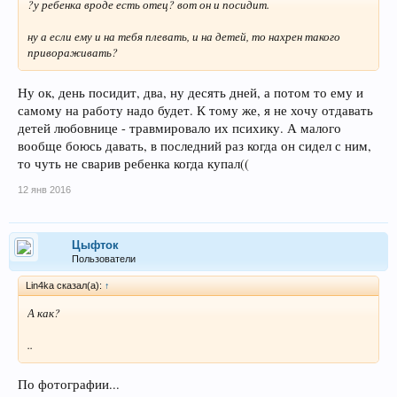
?у ребенка вроде есть отец? вот он и посидит.
ну а если ему и на тебя плевать, и на детей, то нахрен такого
привораживать?
Ну ок, день посидит, два, ну десять дней, а потом то ему и
самому на работу надо будет. К тому же, я не хочу отдавать
детей любовнице - травмировало их психику. А малого
вообще боюсь давать, в последний раз когда он сидел с ним,
то чуть не сварив ребенка когда купал((
12 янв 2016
Цыфток
Пользователи
Lin4ka сказал(а):
↑
А как?
..
По фотографии...