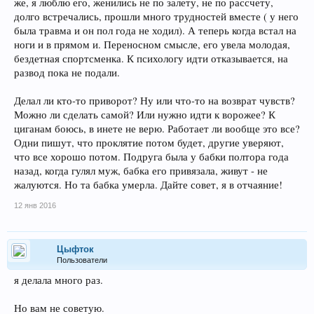
же, я люблю его, женились не по залету, не по рассчету,
долго встречались, прошли много трудностей вместе ( у него
была травма и он пол года не ходил). А теперь когда встал на
ноги и в прямом и. Переносном смысле, его увела молодая,
бездетная спортсменка. К психологу идти отказывается, на
развод пока не подали.
Делал ли кто-то приворот? Ну или что-то на возврат чувств?
Можно ли сделать самой? Или нужно идти к ворожее? К
циганам боюсь, в инете не верю. Работает ли вообще это все?
Одни пишут, что проклятие потом будет, другие уверяют,
что все хорошо потом. Подруга была у бабки полтора года
назад, когда гулял муж, бабка его привязала, живут - не
жалуются. Но та бабка умерла. Дайте совет, я в отчаяние!
12 янв 2016
Цыфток
Пользователи
я делала много раз.
Но вам не советую.