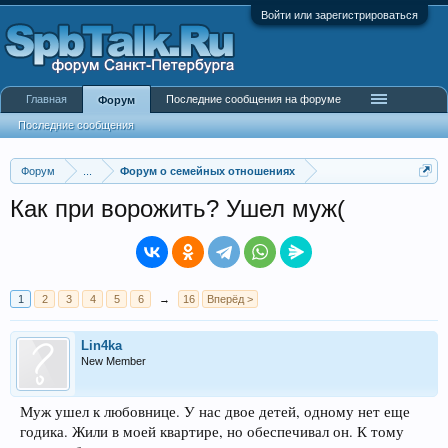
Войти или зарегистрироваться
Главная
Последние сообщения на форуме
Форум
Последние сообщения
Форум
...
Форум о семейных отношениях
Как при ворожить? Ушел муж(
1
2
3
4
5
6
→
16
Вперёд >
Lin4ka
New Member
Муж ушел к любовнице. У нас двое детей, одному нет еще
годика. Жили в моей квартире, но обеспечивал он. К тому