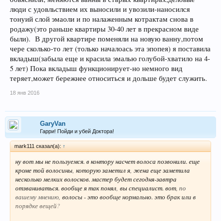
люди с удовльствием их выносили и увозили-наносился
тонуий слой эмаоли и по налаженным котрактам снова в
родажу(это раньше квартиры 30-40 лет в прекрасном виде
были). В другой квартире поменяли на новую ванну,потом
чере сколько-то лет (только началоась эта эпопея) я поставила
вкладыш(забыла еще и красила эмалью голубой-хватило на 4-
5 лет) Пока вкладыш функционирует-но немного вид
теряет,может бережнее относиться и дольше будет служить.
18 янв 2016
GaryVan
Гарри! Пойди и убей Доктора!
mark111 сказал(а):
↑
ну вот мы не пользуемся. в контору насчет волоса позвонили. еще
кроме той волосины
,
которую заметил я
,
жена еще заметила
несколько мелких волосков. мастер будет сегодня-завтра
отзваниваться. вообще я так понял
,
вы специалист. вот
, по
вашему мнению,
волосы - это вообще нормально. это брак или в
порядке вещей
?