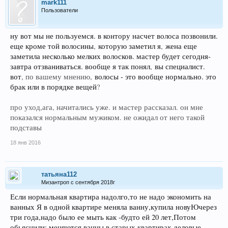
mark111
Пользователи
ну вот мы не пользуемся. в контору насчет волоса позвонили.
еще кроме той волосины
,
которую заметил я
,
жена еще
заметила несколько мелких волосков. мастер будет сегодня-
завтра отзваниваться. вообще я так понял
,
вы специалист.
вот
, по вашему мнению,
волосы - это вообще нормально. это
брак или в порядке вещей
?
про уход
,ага, начитались уже. и мастер рассказал. он мне
показался нормальным мужиком. не ожидал от него такой
подставы
18 янв 2016
татьяна112
Мизантроп с сентября 2018г
Если нормальная квартира надолго,то не надо экономить на
ванных Я в одной квартире меняла ванну,купила новуЮчерез
три года,надо было ее мыть как -будто ей 20 лет,Потом
обьяснили; меняются ванны в старых квартирах,деловые