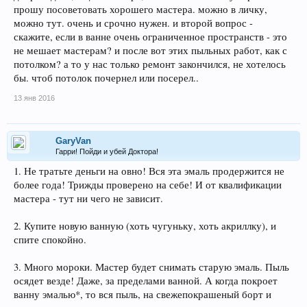
прошу посоветовать хорошего мастера. можно в личку,
можно тут. очень и срочно нужен. и второй вопрос -
скажите, если в ванне очень ограниченное пространств - это
не мешает мастерам? и после вот этих пыльных работ, как с
потолком? а то у нас только ремонт закончился, не хотелось
бы. чтоб потолок почернел или посерел..
13 янв 2016
GaryVan
Гарри! Пойди и убей Доктора!
1. Не тратьте деньги на овно! Вся эта эмаль продержится не
более года! Трижды проверено на себе! И от квалификации
мастера - тут ни чего не зависит.
2. Купите новую ванную (хоть чугуньку, хоть акриллку), и
спите спокойно.
3. Много мороки. Мастер будет снимать старую эмаль. Пыль
осядет везде! Даже, за пределами ванной. А когда покроет
ванну эмалью*, то вся пыль, на свежепокрашеный борт и