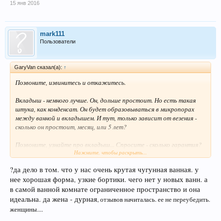
15 янв 2016
mark111
Пользователи
GaryVan сказал(а):
↑
Позвоните, извинитесь и откажитесь.
Вкладыш - немного лучше. Он, дольше простоит. Но есть такая
штука, как конденсат. Он будет образовываться в микропорах
между ванной и вкладышем. И тут, только зависит от везения -
сколько он простоит, месяц, или 5 лет?
Позвоните, узнайте про вкладыш... Спросите - сколько гарантия?
Нажмите, чтобы раскрыть...
И от этой информации, уже делайте выводы. Проблемы начнутся
сразу, как закончится гарантия.
?да дело в том. что у нас очень крутая чугунная ванная. у
нее хорошая форма
узкие бортики. чего нет у новых ванн. а
,
И, всё-таки... Подумайте о покупке новой ванной, или душевой
кабины. Всё-таки, это производственный товар! И качество у
в самой ванной комнате ограниченное пространство и она
него - заводское, а не вторичное.
идеальна. да жена - дурная
, отзывов начиталась. ее не переубедить.
женщины....