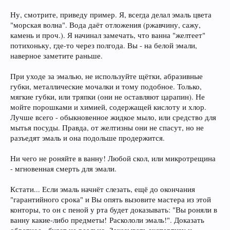
Ну, смотрите, приведу пример. Я, всегда делал эмаль цвета
"морская волна". Вода даёт отложения (ржавчину, сажу,
камень и проч.). Я начинал замечать, что ванна "желтеет"
потихоньку, где-то через полгода. Вы - на белой эмали,
наверное заметите раньше.
При уходе за эмалью, не используйте щётки, абразивные
губки, металлические мочалки и тому подобное. Только,
мягкие губки, или тряпки (они не оставляют царапин). Не
мойте порошками и химией, содержащей кислоту и хлор.
Лучше всего - обыкновенное жидкое мыло, или средство для
мытья посуды. Правда, от желтизны они не спасут, но не
разъедят эмаль и она подольше продержится.
Ни чего не роняйте в ванну! Любой скол, или микротрещина
- мгновенная смерть для эмали.
Кстати... Если эмаль начнёт слезать, ещё до окончания
"гарантийного срока" и Вы опять вызовите мастера из этой
конторы, то он с пеной у рта будет доказывать: "Вы роняли в
ванну какие-либо предметы! Раскололи эмаль!". Доказать