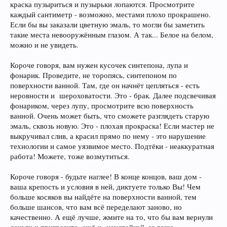
краска пузыриться и пузырьки лопаются. Просмотрите
каждый сантиметр - возможно, местами плохо прокрашено.
Если бы вы заказали цветную эмаль, то могли бы заметить
такие места невооружённым глазом. А так... Белое на белом,
можно и не увидеть.
Короче говоря, вам нужен кусочек синтепона, лупа и
фонарик. Проведите, не торопясь, синтепоном по
поверхности ванной. Там, где он начнёт цепляться - есть
неровности и шероховатости. Это - брак. Далее подсвечивая
фонариком, через лупу, просмотрите всю поверхность
ванной. Очень может быть, что сможете разглядеть старую
эмаль, сквозь новую. Это - плохая прокраска! Если мастер не
выкручивал слив, а красил прямо по нему - это нарушение
технологии и самое уязвимое место. Подтёки - неаккуратная
работа! Можете, тоже возмутиться.
Короче говоря - будьте наглее! В конце концов, ваш дом -
ваша крепость и условия в ней, диктуете только Вы! Чем
больше косяков вы найдёте на поверхности ванной, тем
больше шансов, что вам всё переделают заново, но
качественно. А ещё лучше, жмите на то, что бы вам вернули