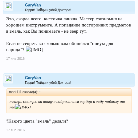
GaryVan
Гарри! Пойди и убей Доктора!
Это, скорее всего. кисточка линяла. Мастер сэкономил на
хорошем инструменте. А попадание посторонних предметов
в эмаль, как Вы понимаете - не зеер гут.
Если не секрет. во сколько вам обошёлся "опиум для
народа"?
17 янв 2016
GaryVan
Гарри! Пойди и убей Доктора!
mark111 сказал(а):
↑
теперь смотрю на ванну с содроганием сердца и жду подвоху от
нее
?Какого цвета "эмаль" делали?
17 янв 2016