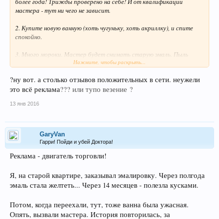
более года! Трижды проверено на себе! И от квалификации
мастера - тут ни чего не зависит.
2. Купите новую ванную (хоть чугуньку, хоть акриллку), и спите
спокойно.
3. Много мороки. Мастер будет снимать старую эмаль. Пыль
Нажмите, чтобы раскрыть...
осядет везде! Даже, за пределами ванной. А когда покроет ванну
эмалью*, то вся пыль, на свежепокрашеный борт и осядет.
?ну вот. а столько отзывов положительных в сети. неужели
это всё реклама
??? или тупо везение ?
(*) Эмалью, это только называют. По сути, это - обычная краска и
накладывать её будут обычной кисточкой (то есть - просто
13 янв 2016
красить).
Вы, вполне можете проделать тоже самое, только бесплатно.
Ещё раз - не советую заниматься этой фигнёй! Месяцев через 8-10,
GaryVan
эта эмаль пожелтеет и начнёт трескаться. А не более, чем через
Гарри! Пойди и убей Доктора!
год (как только гарантия закончится) - начнёт слезать кусками.
Реклама - двигатель торговли!
Я, на старой квартире, заказывал эмалировку. Через полгода
эмаль стала желтеть... Через 14 месяцев - полезла кусками.
Потом, когда переехали, тут, тоже ванна была ужасная.
Опять, вызвали мастера. История повторилась, за