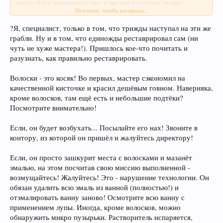
про уход
,ага, начитались уже. и мастер рассказал. он мне
Нажмите, чтобы раскрыть...
показался нормальным мужиком. не ожидал от него такой
подставы
?Я, специалист, только в том, что трижды наступал на эти же
грабли. Ну и в том, что единожды реставрировал сам (ни
чуть не хуже мастера!). Пришлось кое-что почитать и
разузнать, как правильно реставрировать.
Волоски - это косяк! Во первых, мастер сэкономил на
качественной кисточке и красил дешёвым говном. Наверняка,
кроме волосков, там ещё есть и небольшие подтёки?
Посмотрите внимательно!
Если, он будет возбухать... Посылайте его нах! Звоните в
контору, из которой он пришёл и жалуйтесь директору!
Если, он просто зашкурит места с волосками и мазанёт
эмалью, на этом посчитав свою миссию выполненной -
возмущайтесь! Жалуйтесь! Это - нарушение технологии. Он
обязан удалить всю эмаль из ванной (полностью!) и
отэмалировать ванну заново! Осмотрите всю ванну с
применением лупы. Иногда, кроме волосков, можно
обнаружить микро пузырьки. Растворитель испаряется,