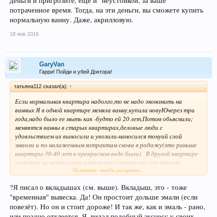
деньги и пригрозите, ещё и неустойкой, за ваше
потраченное время. Тогда, на эти деньги, вы сможете купить
нормальную ванну. Даже, акрилловую.
18 янв 2016
GaryVan
Гарри! Пойди и убей Доктора!
татьяна112 сказал(а):
↑
Если нормальная квартира надолго,то не надо экономить на
ванных Я в одной квартире меняла ванну,купила новуЮчерез три
года,надо было ее мыть как -будто ей 20 лет,Потом обьяснили;
меняются ванны в старых квартирах,деловые люди с
удовльствием их выносили и увозили-наносился тонуий слой
эмаоли и по налаженным котрактам снова в родажу(это раньше
квартиры 30-40 лет в прекрасном виде были). В другой квартире
поменяли на новую ванну,потом чере сколько-то лет (только
Нажмите, чтобы раскрыть...
началоась эта эпопея) я поставила вкладыш(забыла еще и красила
эмалью голубой-хватило на 4-5 лет) Пока вкладыш
?Я писал о вкладышах (см. выше). Вкладыш, это - тоже
функционирует-но немного вид теряет,может бережнее
"временная" вывеска. Да! Он простоит дольше эмали (если
относиться и дольше будет служить.
повезёт). Но он и стоит дороже! И так же, как и эмаль - рано,
или поздно отклеется. Я, видал подобный эксцесс у своих