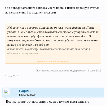
а по поводу заглавного вопроса моего поста, я нашла хорошую статью
вк, к сожалению без подписи и ссылки :
Недавно у нас в гостях были наши друзья - семейная пара. После
ужина, я, как обычно, стал помогать своей жене убирать со стола
и начал мыть посуду. Для нашей семьи это привычное дело. Не
могу сказать, что в доме только я мою посуду, но я не вижу в этом
ничего особенного и из ряд вон
выходящего. По-моему, помогать своей женщине это первая
обязанность мужчины.
Нажмите, чтобы раскрыть...
Наблюдая за моими действиями, жена друга, не без зависти в
голосе, сказала своему мужу: "Вот смотри, Леха Свете помогает,
а ты даже тарелку за собой дома убрать не можешь!". На что
Последнее редактирование модератором:
7 фев 2016
муж ответил: "А ты мне тогда зачем?". У меня тут же возник
5 фев 2016
встречный вопрос:
"А ты-то ей зачем? Тамагочи, за которым нужно убирать и
которого нужно кормить, она может и в телефон закачать".
Надиль
Пользователи
Я никогда не понимал такого отношения многих мужчин к своей
второй половинке. Почему вы считаете, что домашние хлопоты
Все же взаимоотношения в семье нужно выстраивать
это только