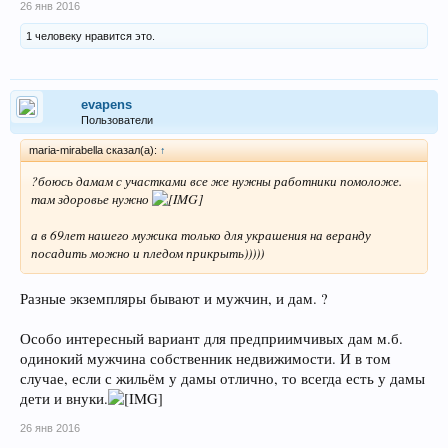
26 янв 2016
1 человеку нравится это.
evapens
Пользователи
maria-mirabella сказал(а):
↑
?боюсь дамам с участками все же нужны работники помоложе.
там здоровье нужно
а в 69лет нашего мужика только для украшения на веранду
посадить можно и пледом прикрыть)))))
Разные экземпляры бывают и мужчин, и дам. ?
Особо интересный вариант для предприимчивых дам м.б.
одинокий мужчина собственник недвижимости. И в том
случае, если с жильём у дамы отлично, то всегда есть у дамы
дети и внуки.
26 янв 2016