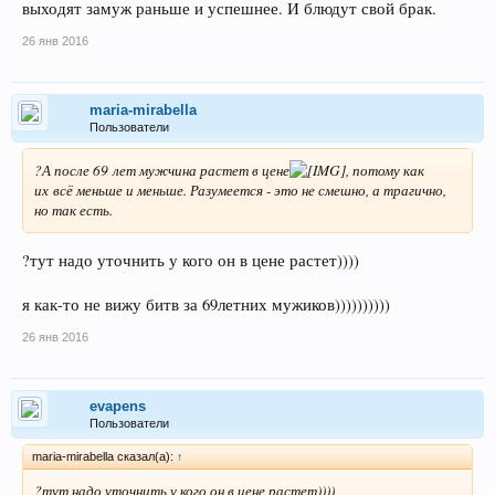
выходят замуж раньше и успешнее. И блюдут свой брак.
26 янв 2016
maria-mirabella
Пользователи
?А после 69 лет мужчина растет в цене
, потому как
их всё меньше и меньше. Разумеется - это не смешно, а трагично,
но так есть.
?тут надо уточнить у кого он в цене растет))))
я как-то не вижу битв за 69летних мужиков))))))))))
26 янв 2016
evapens
Пользователи
maria-mirabella сказал(а):
↑
?тут надо уточнить у кого он в цене растет))))