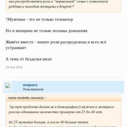
как распределяются роли в "нормальной" семье с появлением
ребёнка и выходом женщины в декрет?!
?Мужчина - это не только телевизор
Но и женщина не только лоханка домашняя
Живёте вместе - значит роли распределены и всех всё
устраивает
А тема от безделья имхо
24 янв 2016
evapens
Пользователи
maria-mirabella сказал(а):
↑
?ну тут проблема далеко не в демографии))) мужчин и женщин в
россии одинаковое количество примерно от 25 до 40 лет.
до 25 мужиков больше, а после 40 больше теток.
(года приблизительные, я не очень помню точные цифры). так что