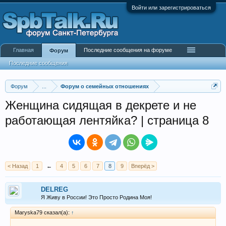
Войти или зарегистрироваться
Главная
Последние сообщения на форуме
Форум
Последние сообщения
Форум
...
Форум о семейных отношениях
Женщина сидящая в декрете и не
работающая лентяйка? | страница 8
< Назад
1
←
4
5
6
7
8
9
Вперёд >
DELREG
Я Живу в России! Это Просто Родина Моя!
Maryska79 сказал(а):
↑