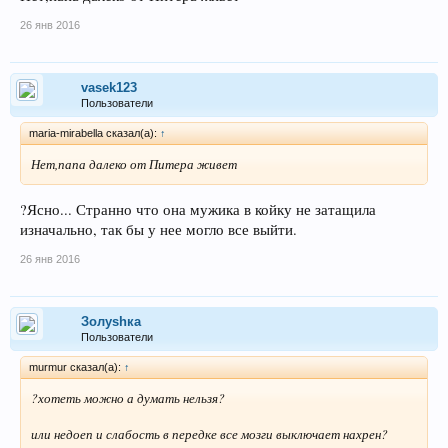
26 янв 2016
vasek123
Пользователи
maria-mirabella сказал(а):
↑
Нет,папа далеко от Питера живет
?Ясно... Странно что она мужика в койку не затащила
изначально, так бы у нее могло все выйти.
26 янв 2016
Золуshка
Пользователи
murmur сказал(а):
↑
?хотеть можно а думать нельзя?
или недоеп и слабость в передке все мозги выключает нахрен?