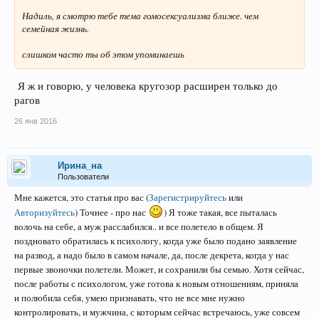
Надиль, я смотрю тебе тема гомосексуализма ближе. чем
семейная жизнь.
слишком часто ты об этом упоминаешь
Я ж и говорю, у человека кругозор расширен только до
рагов
26 янв 2016
Ирина_на
Пользователи
Мне кажется, это статья про вас
(
Зарегистрируйтесь
или
Авторизуйтесь
)
Точнее - про нас
) Я тоже такая, все пыталась
волочь на себе, а муж расслабился.. и все полетело в общем. Я
поздновато обратилась к психологу, когда уже было подано заявление
на развод, а надо было в самом начале, да, после декрета, когда у нас
первые звоночки полетели. Может, и сохранили бы семью. Хотя сейчас,
после работы с психологом, уже готова к новым отношениям, приняла
и полюбила себя, умею признавать, что не все мне нужно
контролировать, и мужчина, с которым сейчас встречаюсь, уже совсем