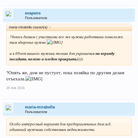
evapens
Пользователи
maria-mirabella сказал(а):
↑
?боюсь дамам с участками все же нужны работники помоложе.
там здоровье нужно
а в 69лет нашего мужика только для украшения
на веранду
посадить можно и пледом прикрыть)
))))
?Опять же, дом не пустует, пока хозяйка по другим делам
отъехала.
26 янв 2016
maria-mirabella
Пользователи
Особо интересный вариант для предприимчивых дам м.б.
одинокий мужчина собственник недвижимости.