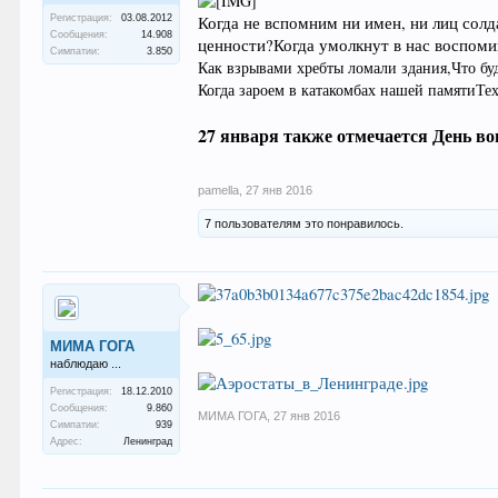
Регистрация:
03.08.2012
Когда не вспомним ни имен, ни лиц солд
Сообщения:
14.908
ценности?
Когда умолкнут в нас воспоми
Симпатии:
3.850
Как взрывами хребты ломали здания,
Что бу
Когда зароем в катакомбах нашей памяти
Тех
27 января также отмечается День в
pamella
,
27 янв 2016
7 пользователям это понравилось.
МИМА ГОГА
наблюдаю ...
Регистрация:
18.12.2010
Сообщения:
9.860
МИМА ГОГА
,
27 янв 2016
Симпатии:
939
Адрес:
Ленинград