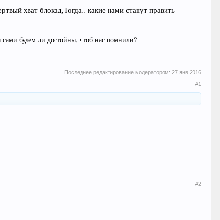
ртвый хват блокад,
Тогда..
какие нами станут править
 сами будем ли достойны, чтоб нас помнили?
Последнее редактирование модератором:
27 янв 2016
#1
#2