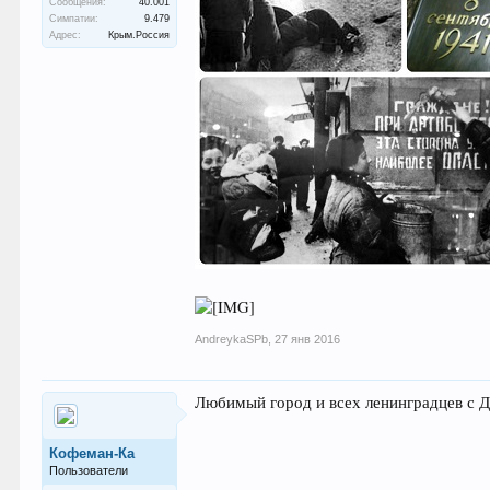
Сообщения:
40.001
Симпатии:
9.479
Адрес:
Крым.Россия
AndreykaSPb
,
27 янв 2016
Любимый город и всех ленинградцев с 
Кофеман-Ка
Пользователи