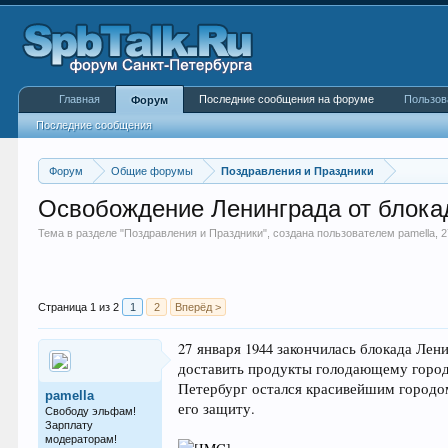
Главная
Последние сообщения на форуме
Пользов
Форум
Последние сообщения
Форум
Общие форумы
Поздравления и Праздники
Освобождение Ленинграда от блок
Тема в разделе "
Поздравления и Праздники
", создана пользователем
pamella
,
2
Страница 1 из 2
1
2
Вперёд >
27 января 1944 закончилась блокада Лен
доставить продукты голодающему городу
Петербург остался красивейшим городом 
pamella
его защиту.
Свободу эльфам!
Зарплату
модераторам!