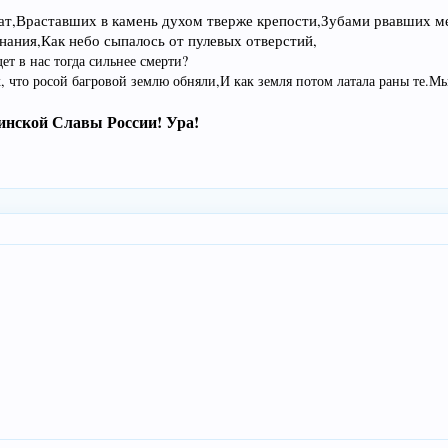
ат,
Враставших в камень духом тверже крепости,
Зубами рвавших ме
нания,
Как небо сыпалось от пулевых отверстий,
дет в нас тогда сильнее смерти?
, что росой багровой землю обняли,
И как земля потом латала раны те.
Мы
оинской Славы России! Ура!