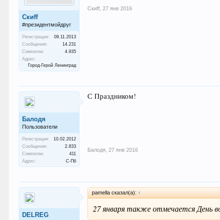
Скиff
,
27 янв 2016
Скиff
#президентмойдруг
Регистрация:
09.11.2013
Сообщения:
14.231
Симпатии:
4.935
Адрес:
Город-Герой Ленинград
С Праздником!
Балодя
Пользователи
Регистрация:
10.02.2012
Сообщения:
2.833
Балодя
,
27 янв 2016
Симпатии:
411
Адрес:
С-Пб
pamella сказал(а):
↑
27 января также отмечается День во
DELREG