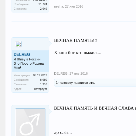
Сообщения:
21.724
nesha
,
27 янв 2016
Симпатии:
2.949
ВЕЧНАЯ ПАМЯТЬ!!!
Храни бог кто выжил.....
DELREG
Я Живу в России!
Это Просто Родина
Моя!
DELREG
,
27 янв 2016
Регистрация:
08.12.2012
Сообщения:
6.960
1 человеку нравится это.
Симпатии:
1.316
Адрес:
Петербург
ВЕЧНАЯ ПАМЯТЬ И ВЕЧНАЯ СЛАВА несг
до слёз...