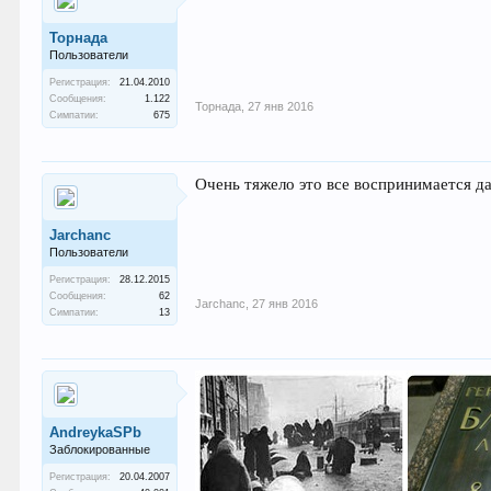
Торнада
Пользователи
Регистрация:
21.04.2010
Сообщения:
1.122
Торнада
,
27 янв 2016
Симпатии:
675
Очень тяжело это все воспринимается даж
Jarchanc
Пользователи
Регистрация:
28.12.2015
Сообщения:
62
Jarchanc
,
27 янв 2016
Симпатии:
13
AndreykaSPb
Заблокированные
Регистрация:
20.04.2007