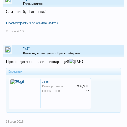
Пользователи
С днюхой, Танюша.!
Посмотреть вложение 49657
13 фев 2016
"47"
Воинствующий циник и Врагъ либерала
Присоединяюсь к стае товарищей
Вложения:
36.gif
Размер файла:
332,9 КБ
Просмотров:
46
13 фев 2016