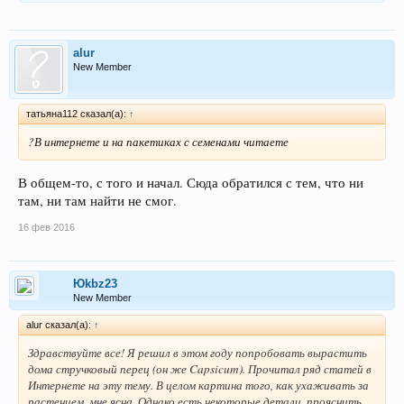
alur
New Member
татьяна112 сказал(а):
↑
?В интернете и на пакетиках с семенами читаете
В общем-то, с того и начал. Сюда обратился с тем, что ни
там, ни там найти не смог.
16 фев 2016
Юkbz23
New Member
alur сказал(а):
↑
Здравствуйте все! Я решил в этом году попробовать вырастить
дома стручковый перец (он же Capsicum). Прочитал ряд статей в
Интернете на эту тему. В целом картина того, как ухаживать за
растением, мне ясна. Однако есть некоторые детали, прояснить