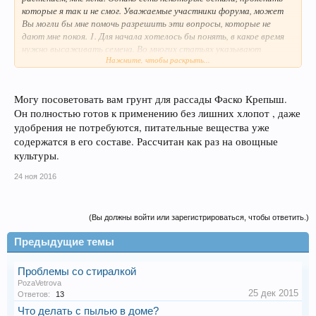
которые я так и не смог. Уважаемые участники форума, может
Вы могли бы мне помочь разрешить эти вопросы, которые не
дают мне покоя. 1. Для начала хотелось бы понять, в какое время
нужно высаживать семена. Во многих статьях указывают
Нажмите, чтобы раскрыть...
февраль. Я вот только опасаюсь - а не рановато ли это для нашего
питерского климата? Может у нас позже нужно? Или конец
февраля - уже допустимо?2. Второй вопрос, на который я тоже
Могу посоветовать вам грунт для рассады Фаско Крепыш.
никак не могу найти ответ, какой грунт нужно использовать для
проращивания семян?Буду крайне Вам признателен, если Вы
Он полностью готов к применению без лишних хлопот , даже
поможете разобраться с этими тонкостями!
удобрения не потребуются, питательные вещества уже
содержатся в его составе. Рассчитан как раз на овощные
культуры.
24 ноя 2016
(Вы должны войти или зарегистрироваться, чтобы ответить.)
Предыдущие темы
Проблемы со стиралкой
PozaVetrova
25 дек 2015
Ответов:
13
Что делать с пылью в доме?