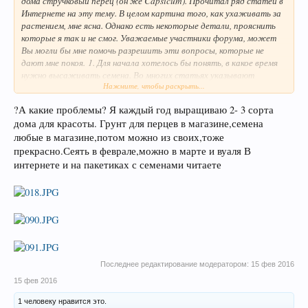
дома стручковый перец (он же Capsicum). Прочитал ряд статей в
Интернете на эту тему. В целом картина того, как ухаживать за
растением, мне ясна. Однако есть некоторые детали, прояснить
которые я так и не смог. Уважаемые участники форума, может
Вы могли бы мне помочь разрешить эти вопросы, которые не
дают мне покоя.
1. Для начала хотелось бы понять, в какое время
нужно высаживать семена. Во многих статьях указывают
Нажмите, чтобы раскрыть...
февраль. Я вот только опасаюсь - а не рановато ли это для нашего
питерского климата? Может у нас позже нужно? Или конец
?А какие проблемы? Я каждый год выращиваю 2- 3 сорта
февраля - уже допустимо?
2. Второй вопрос, на который я тоже
дома для красоты. Грунт для перцев в магазине,семена
никак не могу найти ответ, какой грунт нужно использовать для
проращивания семян?
Буду крайне Вам признателен, если Вы
любые в магазине,потом можно из своих,тоже
поможете разобраться с этими тонкостями!
прекрасно.Сеять в феврале,можно в марте и вуаля В
интернете и на пакетиках с семенами читаете
Последнее редактирование модератором:
15 фев 2016
15 фев 2016
1 человеку нравится это.