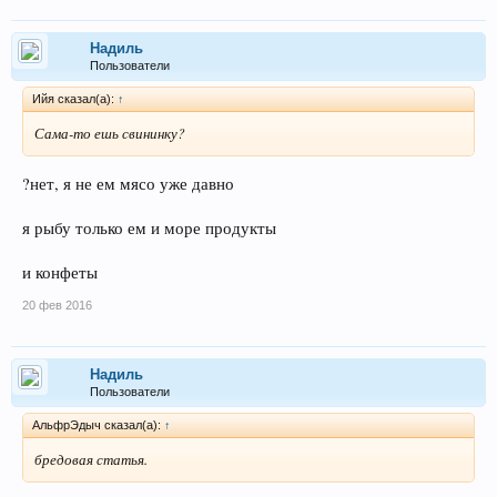
информационная субстанция) остается почти целиком в сале
свиньи.
Надиль
Пользователи
Ийя сказал(а):
↑
Сама-то ешь свининку?
?нет, я не ем мясо уже давно
я рыбу только ем и море продукты
и конфеты
20 фев 2016
Надиль
Пользователи
АльфрЭдыч сказал(а):
↑
бредовая статья.