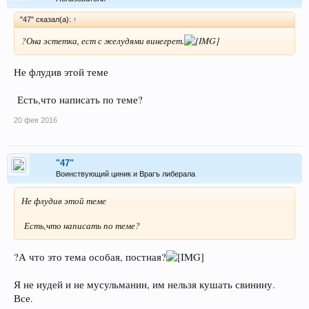
"47" сказал(а):
↑
?Она эстетка, ест с желудями винегрет.
Не флудив этой теме
Есть,что написать по теме?
20 фев 2016
"47"
Воинствующий циник и Врагъ либерала
Не флудив этой теме
Есть,что написать по теме?
?А что это тема особая, постная?
Я не иудей и не мусульманин, им нельзя кушать свинину.
Все.