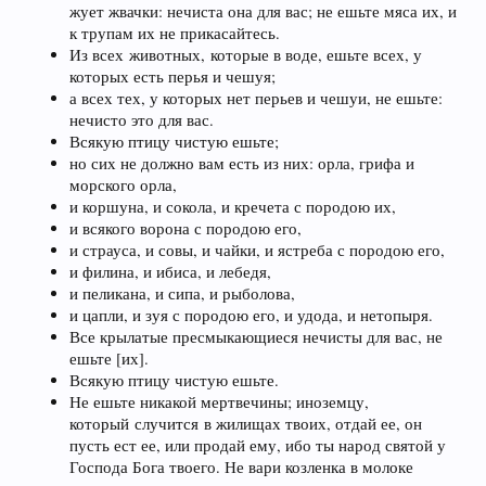
жует жвачки: нечиста она для вас; не ешьте мяса их, и
к трупам их не прикасайтесь.
Из всех животных, которые в воде, ешьте всех, у
которых есть перья и чешуя;
а всех тех, у которых нет перьев и чешуи, не ешьте:
нечисто это для вас.
Всякую птицу чистую ешьте;
но сих не должно вам есть из них: орла, грифа и
морского орла,
и коршуна, и сокола, и кречета с породою их,
и всякого ворона с породою его,
и страуса, и совы, и чайки, и ястреба с породою его,
и филина, и ибиса, и лебедя,
и пеликана, и сипа, и рыболова,
и цапли, и зуя с породою его, и удода, и нетопыря.
Все крылатые пресмыкающиеся нечисты для вас, не
ешьте [их].
Всякую птицу чистую ешьте.
Не ешьте никакой мертвечины; иноземцу,
который случится в жилищах твоих, отдай ее, он
пусть ест ее, или продай ему, ибо ты народ святой у
Господа Бога твоего. Не вари козленка в молоке