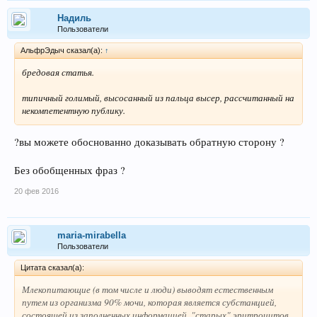
Надиль
Пользователи
АльфрЭдыч сказал(а):
↑
бредовая статья.
типичный голимый, высосанный из пальца высер, рассчитанный на
некомпетентную публику.
?вы можете обоснованно доказывать обратную сторону ?
Без обобщенных фраз ?
20 фев 2016
maria-mirabella
Пользователи
Цитата сказал(а):
Млекопитающие (в том числе и люди) выводят естественным
путем из организма 90% мочи, которая является субстанцией,
состоящей из заполненных информацией, "старых" эритроцитов.