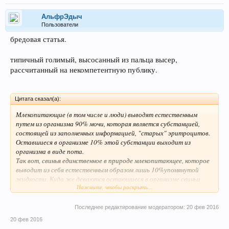
АльфрЭдыч
Пользователи
бредовая статья.
типичный голимый, высосанный из пальца высер,
рассчитанный на некомпетентную публику.
Цитата сказал(а):
Млекопитающие (в том числе и люди) выводят естественным
путем из организма 90% мочи, которая является субстанцией,
состоящей из заполненных информацией, "старых" эритроцитов.
Оставшиеся в организме 10% этой субстанции выходит из
организма в виде пота.
Так вот, свинья единственное в природе млекопитающее, которое
выводит из себя естественным образом лишь 10%упомянутой
жидкости. Куда же деваются остающиеся в организме свиньи
Нажмите, чтобы раскрыть...
90% вырабатываемой из эритроцитов мочи? Биология дает
ясный ответ; эти 90% не выведенной из организма свиньи мочи
преобразуется в знаменитое и для многихвкусное свиное сало.
Последнее редактирование модератором:
20 фев 2016
Теперь ясно, почему свинью нельзя есть, даже зарезав ее и
20 фев 2016
выпустив из нее всю кровь. Дело в том, что кровь (эритроцитовая