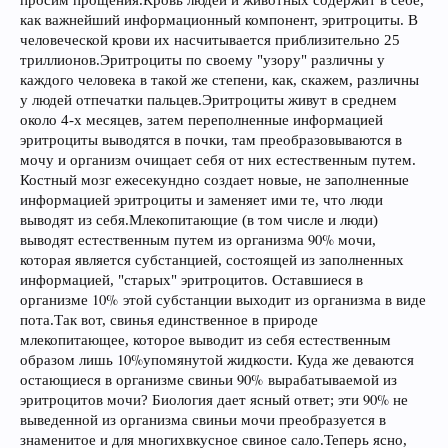
просим прощения.
Кровь людей и животных содержит в себе,
как важнейший информационный компонент, эритроциты. В
человеческой крови их насчитывается приблизительно 25
триллионов.
Эритроциты по своему "узору" различны у
каждого человека в такой же степени, как, скажем, различны
у людей отпечатки пальцев.
Эритроциты живут в среднем
около 4-х месяцев, затем переполненные информацией
эритроциты выводятся в почки, там преобразовываются в
мочу и организм очищает себя от них естественным путем.
Костный мозг ежесекундно создает новые, не заполненные
информацией эритроциты и заменяет ими те, что люди
выводят из себя.
Млекопитающие (в том числе и люди)
90%
выводят естественным путем из организма
мочи,
которая является субстанцией, состоящей из заполненных
информацией, "старых" эритроцитов. Оставшиеся в
10%
организме
этой субстанции выходит из организма в виде
пота.
Так вот, свинья единственное в природе
млекопитающее, которое выводит из себя естественным
10%
образом лишь
упомянутой жидкости. Куда же деваются
90%
остающиеся в организме свиньи
вырабатываемой из
90%
эритроцитов мочи? Биология дает ясный ответ; эти
не
выведенной из организма свиньи мочи преобразуется в
вкусное свиное сало
знаменитое и для многих
.
Теперь ясно,