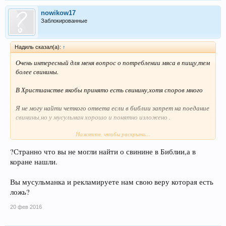
nowikow17
Заблокированные
Надиль сказал(а):
↑
Очень интересный для меня вопрос о потреблении мяса в пищу,тем
более свинины.
В Христианстве якобы принято есть свинину,хотя споров много
Я не могу найти четкого ответа если в библии запрет на поедание
свинины,но у мусульман хорошо и понятно изложено .
Нажмите, чтобы раскрыть...
?Странно что вы не могли найти о свинине в Библии,а в
коране нашли.
Вы мусульманка и рекламируете нам свою веру которая есть
ложь?
20 фев 2016