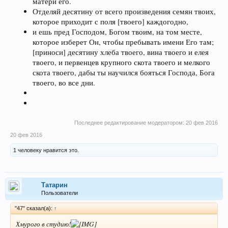
матери его.
Отделяй десятину от всего произведения семян твоих,
которое приходит с поля [твоего] каждогодно,
и ешь пред Господом, Богом твоим, на том месте,
которое изберет Он, чтобы пребывать имени Его там;
[приноси] десятину хлеба твоего, вина твоего и елея
твоего, и первенцев крупного скота твоего и мелкого
скота твоего, дабы ты научился бояться Господа, Бога
твоего, во все дни.
Последнее редактирование модератором:
20 фев 2016
20 фев 2016
1 человеку нравится это.
Татарин
Пользователи
"47" сказал(а):
↑
Хмурого в студию!