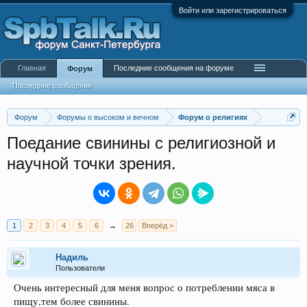
Войти или зарегистрироваться
Главная
Последние сообщения на форуме
Форум
Последние сообщения
Форум
Форумы о высоком и вечном
Форум о религиях
Поедание свинины с религиозной и
научной точки зрения.
1
2
3
4
5
6
→
26
Вперёд >
Надиль
Пользователи
Очень интересный для меня вопрос о потреблении мяса в
пищу,тем более свинины.