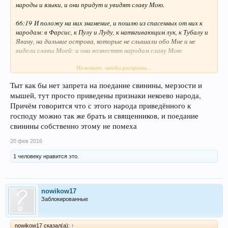
народы и языки, и они придут и увидят славу Мою.
66:19 И положу на них знамение, и пошлю из спасенных от них к
народам: в Фарсис, к Пулу и Луду, к натягивающим лук, к Тубалу и
Явану, на дальние острова, которые не слышали обо Мне и не
видели славы Моей: и они возвестят народам славу Мою
Нажмите, чтобы раскрыть...
66:20 и представят всех братьев ваших от всех народов в дар
Господу на конях и колесницах, и на носилках, и на мулах, и на
Тыт как бы нет запрета на поедание свинины, мерзости и
быстрых верблюдах, на святую гору Мою, в Иерусалим, говорит
мышей, тут просто приведены признаки некоево народа,
Господь, — подобно тому, как сыны Израилевы приносят дар в дом
Господа в чистом сосуде.
Причём говорится что с этого народа приведённого к
господу можно так же брать и священников, и поедание
66:21 Из них буду брать также в священники и левиты, говорит
свинины собственно этому не помеха
Господь.
20 фев 2016
66:22 Ибо, как новое небо и новая земля, которые Я сотворю,
1 человеку нравится это.
всегда будут пред лицем Моим, говорит Господь, так будет и семя
ваше и имя ваше.
nowikow17
Заблокированные
nowikow17 сказал(а):
↑