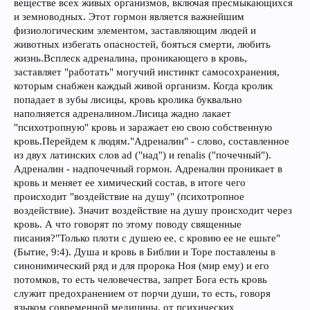
веществе всех живых организмов, включая пресмыкающихся
и земноводных. Этот гормон является важнейшим
физиологическим элементом, заставляющим людей и
животных избегать опасностей, бояться смерти, любить
жизнь.
Всплеск адреналина, проникающего в кровь,
заставляет "работать" могучий инстинкт самосохранения,
которым снабжен каждый живой организм. Когда кролик
попадает в зубы лисицы, кровь кролика буквально
наполняется адреналином.
Лисица жадно лакает
"психотропную" кровь и заражает ею свою собственную
кровь.
Перейдем к людям.
"Адреналин" - слово, составленное
из двух латинских слов аd ("над") и renalis ("почечный").
Адреналин - надпочечный гормон. Адреналин проникает в
кровь и меняет ее химический состав, в итоге чего
происходит "воздействие на душу" (психотропное
воздействие). Значит воздействие на душу происходит через
кровь. А что говорят по этому поводу священные
Только плоти с душею ее, с кровию ее не ешьте
писания?
"
"
(Бытие, 9:4). Душа и кровь в Библии и Торе поставлены в
синонимический ряд и для пророка Ноя (мир ему) и его
потомков, то есть человечества, запрет Бога есть кровь
служит предохранением от порчи души, то есть, говоря
языком современной медицины, от психических