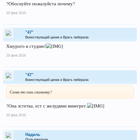
?Обоснуйте пожалуйста почему?
20 фев 2016
"47"
Воинствующий циник и Врагъ либерала
Хмурого в студию!
20 фев 2016
"47"
Воинствующий циник и Врагъ либерала
Сама-то ешь свининку?
?Она эстетка, ест с желудями винегрет.
20 фев 2016
Надиль
Пользователи