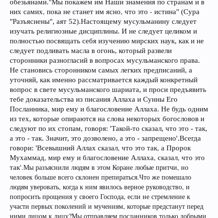
Мы покажем им Наши знамения по странам и в
обезьянами.
"
них самих, пока не станет им ясно, что это - истина
"
(Сура
Разъяснены
"
", аят 52).
Настоящему мусульманину следует
изучать религиозные дисциплины. И не следует целиком и
полностью посвящать себя изучению мирских наук, как и не
следует подливать масла в огонь, который развели
сторонники разногласий в вопросах мусульманского права.
Не становись сторонником самых легких предписаний, а
уточняй, как именно рассматривается каждый конкретный
вопрос в свете мусульманского шариата, и проси предъявить
писания Аллаха и Сунны Его
тебе доказательства из
Посланника, мир ему и благословение Аллаха
. Не будь одним
из тех, которые опираются на слова некоторых богословов и
следуют по их стопам, говоря: 'Такой-то сказал, что это - так,
а это - так. Значит, это дозволено, а это - запрещено'.
Всегда
Всевышний Аллах сказал, что это так, а Пророк
говори: '
Мухаммад, мир ему и благословение Аллаха, сказал, что это
так'.
Мы разъяснили людям в этом Коране любые притчи, но
человек больше всего склонен препираться.Что же помешало
людям уверовать, когда к ним явилось верное руководство, и
попросить прощения у своего Господа, если не стремление к
участи первых поколений и мучениям, которые предстанут перед
ними лицом к лицу?Мы отправляем посланников только добрыми