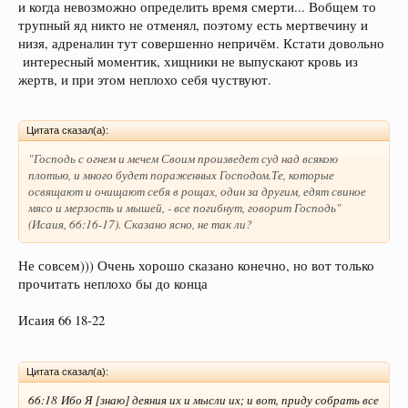
и когда невозможно определить время смерти... Вобщем то
трупный яд никто не отменял, поэтому есть мертвечину и
низя, адреналин тут совершенно непричём. Кстати довольно
интересный моментик, хищники не выпускают кровь из
жертв, и при этом неплохо себя чуствуют.
Цитата сказал(а):
"
Господь с огнем и мечем Своим произведет суд над всякою
плотью, и много будет пораженных Господом.Те, которые
освящают и очищают себя в рощах, один за другим, едят свиное
мясо и мерзость и мышей, - все погибнут, говорит Господь
"
(Исаия, 66:16-17). Сказано ясно, не так ли?
Не совсем))) Очень хорошо сказано конечно, но вот только
прочитать неплохо бы до конца
Исаия 66 18-22
Цитата сказал(а):
66:18 Ибо Я [знаю] деяния их и мысли их; и вот, приду собрать все