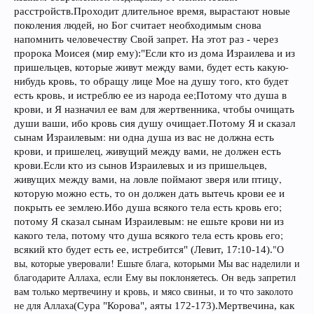
расстройств.
Проходит длительное время, вырастают новые
поколения людей, но Бог считает необходимым снова
напомнить человечеству Свой запрет. На этот раз - через
Если кто из дома Израилева и из
пророка Моисея (мир ему):
"
пришельцев, которые живут между вами, будет есть какую-
нибудь кровь, то обращу лице Мое на душу того, кто будет
есть кровь, и истреблю ее из народа ее;Потому что душа в
крови, и Я назначил ее вам для жертвенника, чтобы очищать
души ваши, ибо кровь сия душу очищает.Потому Я и сказал
сынам Израилевым: ни одна душа из вас не должна есть
крови, и пришелец, живущий между вами, не должен есть
крови.Если кто из сынов Израилевых и из пришельцев,
живущих между вами, на ловле поймают зверя или птицу,
которую можно есть, то он должен дать вытечь крови ее и
покрыть ее землею.Ибо душа всякого тела есть кровь его;
потому Я сказал сынам Израилевым: не ешьте крови ни из
какого тела, потому что душа всякого тела есть кровь его;
всякий кто будет есть ее, истребится
"О
" (Левит, 17:10-14).
вы, которые уверовали! Ешьте блага, которыми Мы вас наделили и
благодарите Аллаха, если Ему вы поклоняетесь. Он ведь запретил
вам только мертвечину и кровь, и мясо свиньи, и то что заколото
не для Аллаха
Корова
Мертвечина
(Сура "
", аяты 172-173).
, как