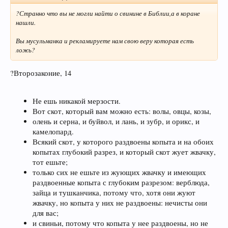
?Странно что вы не могли найти о свинине в Библии,а в коране
нашли.
Вы мусульманка и рекламируете нам свою веру которая есть
ложь?
?Второзаконие, 14
Не ешь никакой мерзости.
Вот скот, который вам можно есть: волы, овцы, козы,
олень и серна, и буйвол, и лань, и зубр, и орикс, и
камелопард.
Всякий скот, у которого раздвоены копыта и на обоих
копытах глубокий разрез, и который скот жует жвачку,
тот ешьте;
только сих не ешьте из жующих жвачку и имеющих
раздвоенные копыта с глубоким разрезом: верблюда,
зайца и тушканчика, потому что, хотя они жуют
жвачку, но копыта у них не раздвоены: нечисты они
для вас;
и свиньи, потому что копыта у нее раздвоены, но не