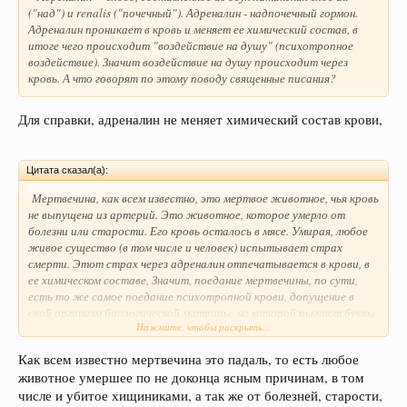
("над") и renalis ("почечный"). Адреналин - надпочечный гормон.
Адреналин проникает в кровь и меняет ее химический состав, в
итоге чего происходит "воздействие на душу" (психотропное
воздействие). Значит воздействие на душу происходит через
кровь. А что говорят по этому поводу священные писания?
Для справки, адреналин не меняет химический состав крови,
Цитата сказал(а):
Мертвечина
, как всем известно, это мертвое животное, чья кровь
не выпущена из артерий. Это животное, которое умерло от
болезни или старости. Его кровь осталось в мясе. Умирая, любое
живое существо (в том числе и человек) испытывает страх
смерти. Этот страх через адреналин отпечатывается в крови, в
ее химическом составе, Значит, поедание мертвечины, по сути,
есть то же самое поедание психотропной крови, допущение в
свой организм биологической матрицы, на которой пылают буквы
Нажмите, чтобы раскрыть...
ужаса и страха.
Как всем известно мертвечина это падаль, то есть любое
животное умершее по не доконца ясным причинам, в том
числе и убитое хищиниками, а так же от болезней, старости,