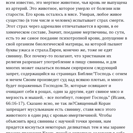
всем известно, это мертвое животное, чья кровь не выпущена
из артерий. Это животное, которое умерло от болезни или
старости. Его кровь осталось в мясе. Умирая, любое живое
существо (в том числе и человек) испытывает страх смерти.
Этот страх через адреналин отпечатывается в крови, в ее
химическом составе, Значит, поедание мертвечины, по сути,
есть то же самое поедание психотропной крови, допущение в
свой организм биологической матрицы, на которой пылают
буквы ужаса и страха.
Евреи, конечно же, тоже не едят
свинину. Все почему-то полагают, что христианам их
религия разрешает употребление в пищу свинины, и для
многих может оказаться полным сюрпризом следующий
Господь с огнем
запрет, содержащийся на страницах Библии:
"
и мечем Своим произведет суд над всякою плотью, и много
будет пораженных Господом.Те, которые освящают и
очищают себя в рощах, один за другим, едят свиное мясо и
мерзость и мышей, - все погибнут, говорит Господь
" (Исаия,
66:16-17). Сказано ясно, не так ли?
Священный Коран
свинину,
запрещает мусульманам есть
ставя мясо этого
кровью
мертвечиной
животного в один ряд с
и
.
Чтобы
свинины
объяснить вред
с научной точки зрения, нам
придется коснуться некоторых деликатных тем и мы заранее