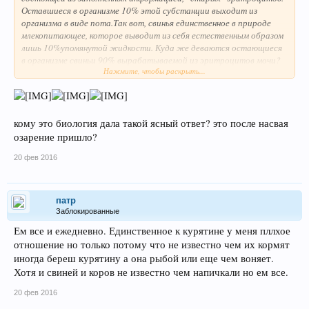
Оставшиеся в организме 10% этой субстанции выходит из
организма в виде пота.
Так вот, свинья единственное в природе
млекопитающее, которое выводит из себя естественным образом
лишь 10%упомянутой жидкости. Куда же деваются остающиеся
в организме свиньи 90% вырабатываемой из эритроцитов мочи?
Нажмите, чтобы раскрыть...
Биология дает ясный ответ; эти 90% не выведенной из организма
свиньи мочи преобразуется в знаменитое и для многих вкусное
свиное сало.
Теперь ясно, почему свинью нельзя есть, даже зарезав
ее и выпустив из нее всю кровь. Дело в том, что кровь
(эритроцитовая информационная субстанция) остается почти
кому это биология дала такой ясный ответ? это после насвая
целиком в сале свиньи.
озарение пришло?
20 фев 2016
патр
Заблокированные
Ем все и ежедневно. Единственное к курятине у меня пллхое
отношение но только потому что не известно чем их кормят
иногда береш курятину а она рыбой или еще чем воняет.
Хотя и свиней и коров не известно чем напичкали но ем все.
20 фев 2016