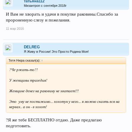
татьяна112
Мизантроп с сентября 2018г
И Вам не хворать и удачи в покупке раковины.Спасибо за
пророненную слезу и пожелания.
11 мар 2016
DELREG
Я Живу в России! Это Просто Родина Моя!
Тетя Нюра сказал(а):
↑
?Че ржать-то?!
У женщины трагедия!
Женщине денег на раковину не хватает!!!
Это уму не постижимо... хохотун у него... я можно сказть вся на
нервах.. а он - в хохот!
?Я же тебе БЕСПЛАТНО отдаю. Даже предлагаю
подготовить.