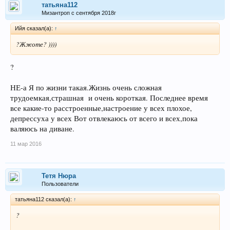
татьяна112
Мизантроп с сентября 2018г
Ийя сказал(а):
↑
?Жжоте? ))))
?
НЕ-а Я по жизни такая.Жизнь очень сложная
трудоемкая,страшная и очень короткая. Последнее время
все какие-то расстроенные,настроение у всех плохое,
депрессуха у всех Вот отвлекаюсь от всего и всех,пока
валяюсь на диване.
11 мар 2016
Тетя Нюра
Пользователи
татьяна112 сказал(а):
↑
?