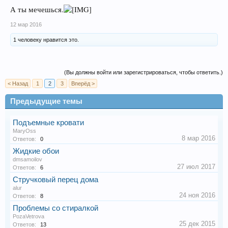
А ты мечешься.
12 мар 2016
1 человеку нравится это.
(Вы должны войти или зарегистрироваться, чтобы ответить.)
< Назад
1
2
3
Вперёд >
Предыдущие темы
Подъемные кровати
MaryOss
8 мар 2016
Ответов:
0
Жидкие обои
dmsamoilov
27 июл 2017
Ответов:
6
Стручковый перец дома
alur
24 ноя 2016
Ответов:
8
Проблемы со стиралкой
PozaVetrova
25 дек 2015
Ответов:
13