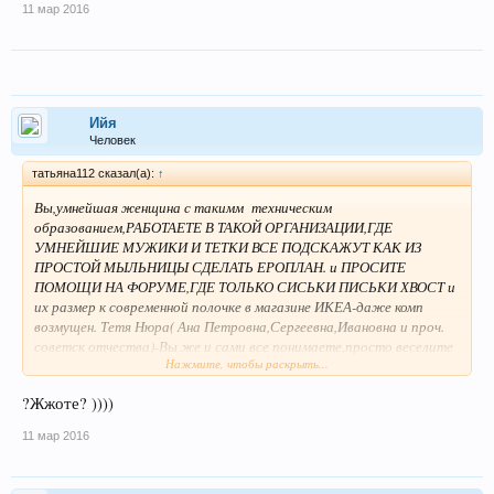
11 мар 2016
Ийя
Человек
татьяна112 сказал(а):
↑
Вы,умнейшая женщина с такимм техническим
образованием,РАБОТАЕТЕ В ТАКОЙ ОРГАНИЗАЦИИ,ГДЕ
УМНЕЙШИЕ МУЖИКИ И ТЕТКИ ВСЕ ПОДСКАЖУТ КАК ИЗ
ПРОСТОЙ МЫЛЬНИЦЫ СДЕЛАТЬ ЕРОПЛАН. и ПРОСИТЕ
ПОМОЩИ НА ФОРУМЕ,ГДЕ ТОЛЬКО СИСЬКИ ПИСЬКИ ХВОСТ и
их размер к современной полочке в магазине ИКЕА-даже комп
возмущен. Тетя Нюра( Ана Петровна,Сергеевна,Ивановна и проч.
советск отчества)-Вы же и сами все понимаете,просто веселите
Нажмите, чтобы раскрыть...
народ?
?Жжоте? ))))
11 мар 2016