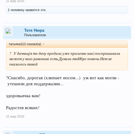
11 мар 2016
1 человеку нравится это.
Тетя Нюра
Пользователи
татьяна112 сказал(а):
↑
? У дачниц(я то дачу продала уже прилично как) поспрашивала
может у кого раковина есть,Думала тюНбре помочь.Нет не
оказалось такой
?Спасибо, дорогая (хлюпает носом...) уж вот как могли -
утешили доя поддержалии...
здоровьичка вам!
Радостев всяких!
11 мар 2016