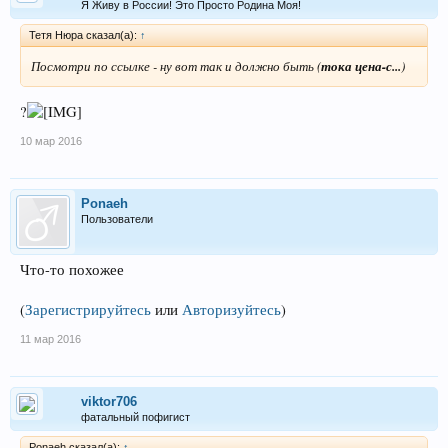
Я Живу в России! Это Просто Родина Моя!
Тетя Нюра сказал(а):
↑
Посмотри по ссылке - ну вот так и должно быть (
тока цена-с...
)
?
10 мар 2016
Ponaeh
Пользователи
Что-то похожее
(
Зарегистрируйтесь
или
Авторизуйтесь
)
11 мар 2016
viktor706
фатальный пофигист
Ponaeh сказал(а):
↑