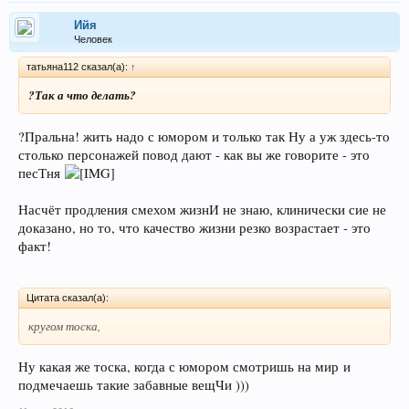
Ийя
Человек
татьяна112 сказал(а):
↑
?Так а что делать?
?Пральна! жить надо с юмором и только так Ну а уж здесь-то
столько персонажей повод дают - как вы же говорите - это
песТня
Насчёт продления смехом жизнИ не знаю, клинически сие не
доказано, но то, что качество жизни резко возрастает - это
факт!
Цитата сказал(а):
кругом тоска,
Ну какая же тоска, когда с юмором смотришь на мир и
подмечаешь такие забавные вещЧи )))