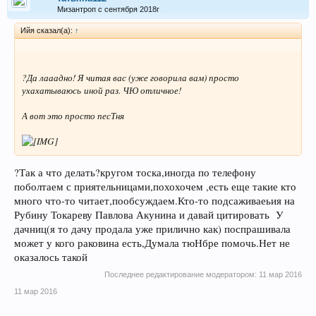
Мизантроп с сентября 2018г
Ийя сказал(а):
↑
?Да лааадно! Я читая вас (уже говорила вам) просто
ухахатываюсь иной раз. ЧЮ отличное!
А вот это просто песТня
?Так а что делать?кругом тоска,иногда по телефону
поболтаем с приятельницами,похохочем ,есть еще такие кто
много что-то читает,пообсуждаем.Кто-то подсаживаеьия на
Рубину Токареву Павлова Акунина и давай цитировать У
дачниц(я то дачу продала уже прилично как) поспрашивала
может у кого раковина есть,Думала тюНбре помочь.Нет не
оказалось такой
Последнее редактирование модератором:
11 мар 2016
11 мар 2016