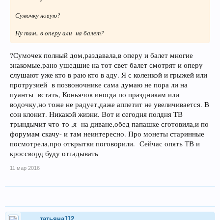
Сумочку новую?
Ну там.. в оперу али на балет?
?Сумочек полный дом,раздавала,в оперу и балет многие
знакомые,рано ушедшие на тот свет балет смотрят и оперу
слушают уже кто в раю кто в аду. Я с коленкой и грыжей или
протрузией в позвоночнике сама думаю не пора ли на
пуанты встать, Коньячок иногда по праздникам или
водочку,но тоже не радует,даже аппетит не увеличивается. В
сон клонит. Никакой жизни. Вот и сегодня полдня ТВ
трындычит что-то ,я на диване,обед папашке сготовила,и по
форумам скачу- и там неинтересно. Про монеты старинные
посмотрела,про открытки поговорили. Сейчас опять ТВ и
кроссворд буду отгадывать
11 мар 2016
татьяна112