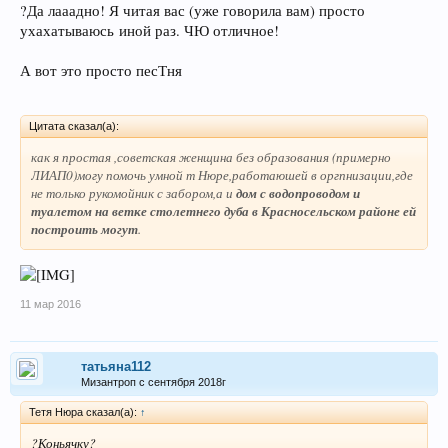
?Да лааадно! Я читая вас (уже говорила вам) просто
ухахатываюсь иной раз. ЧЮ отличное!
А вот это просто песТня
Цитата сказал(а):
как я простая ,советская женщина без образования (примерно
ЛИАП0)могу помочь умной т Нюре,работаюшей в оргпнизации,где
не только рукомойник с забором,а и
дом с водопроводом и
туалетом на ветке столетнего дуба в Красносельском районе ей
построить могут
.
11 мар 2016
татьяна112
Мизантроп с сентября 2018г
Тетя Нюра сказал(а):
↑
?Коньячку?