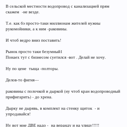
В сельской местности водопровод с канализацией прям
скажем -не везде.
Т.е. как бэ просто-таки миллионам жителей нужны
рукомойники, а к ним -раковины.
И чтоб ведро вниз поставить!
Рынок просто таки безумный1
Понаех тут с бизнесом суетился -вот . Делай не хочу.
Ну по цене тыща -полторы.
Делов-то фигня---
раковины с полочкой и дыркой (ну чтоб кран водопроводный
прифигарить) - до хрена.
Дырку не дырявь, в комплект на стенку щиток - и
упродавайся!
Ну вот мне ДВЕ надо - на веранду и на улицу!!!!!