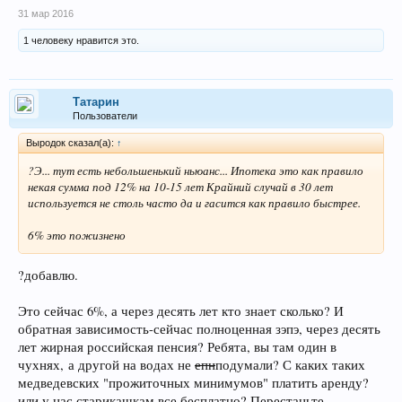
Посмотреть вложение 51509
31 мар 2016
1 человеку нравится это.
Татарин
Пользователи
Выродок сказал(а):
↑
?Э... тут есть небольшенький ньюанс... Ипотека это как правило
некая сумма под 12% на 10-15 лет Крайний случай в 30 лет
используется не столь часто да и гасится как правило быстрее.
6% это пожизнено
?добавлю.
Это сейчас 6%, а через десять лет кто знает сколько? И
обратная зависимость-сейчас полноценная зэпэ, через десять
лет жирная российская пенсия? Ребята, вы там один в
чухнях, а другой на водах не
епн
подумали? С каких таких
медведевских "прожиточных минимумов" платить аренду?
или у нас старикашкам все бесплатно? Перестаньте