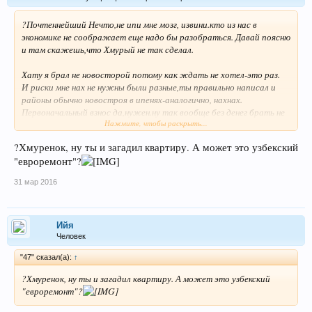
?Почтеннейший Нечто,не ипи мне мозг, извини.кто из нас в
экономике не соображает еще надо бы разобраться. Давай поясню
и там скажешь,что Хмурый не так сделал.
Хату я брал не новосторой потому как ждать не хотел-это раз.
И риски мне нах не нужны были разные,ты правильно написал и
районы обычно новостроя в ипенях-аналогично, нахнах.
Первоначальный взнос да,нужен.ну так вообще без денег брать не
Нажмите, чтобы раскрыть...
получится. Копить? расскажи мне в какой валюте и где
хранить, а я тебе расскажу об инфляции,возрасте и ситуации на
?Хмуренок, ну ты и загадил квартиру. А может это узбекский
рынке сьемного жилья. За шесть лет я переезжал четыре
"евроремонт"?
раза.каждый раз в такой "культурный питерский курятник"что
начинал подшаманивать, благо умею и организовать и сам
31 мар 2016
сделать.Но поскольку по закону пакости переезд всегда был
неожиданным то агентские каждый раз ну весьма не радовали. А в
2007-2008 году хаты росли штука баксов в неделю,хоть вешайся
было на это смотреть. Что зарплаты стояли или вяло ползли
Ийя
думаю в 2008году без меня знаешь.
Человек
"47" сказал(а):
↑
Сейчас все мое. Ждал бы прямой покупки- ну имел бы десяток
тысяч зеленью в подвале и что? На эти деньги и сейчас хрен что
?Хмуренок, ну ты и загадил квартиру. А может это узбекский
купишь.
"евроремонт"?