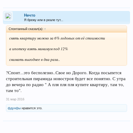
Нечто
Я брежу или в реале тут...
Спонтанный сказал(а):
↑
снять квартиру можно за 6% годовых от её стоимости
а ипотеку взять минимум под 12%
снимать выгоднее в два раза..
?Спонт...это бесполезно..Свое но Дорого. Когда посыпется
строительная пирамида новостроя будет все понятно. С утра
до вечера по радио " А пля пля пля купите квартиру, там то,
там то".
31 мар 2016
фдунфы
нравится это.