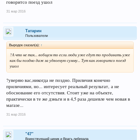
говоритсо поезд ушол
31 мар 2016
Татарин
Пользователи
Выродок сказал(а):
↑
?А что не так... вобщем то если люди уже едут то продавать уже
как бы поздно даж за удвоеную сумму... Тут как говоритсо поезд
ушол
?уверяю вас,никогда не поздно. Приличия конечно
приличиями, но... интересует реальный результат, а не
обоснование его отсутствия. Стоит уже на объекте,
практически в те же дэньги и в 4,5 раза дешевле чем новая в
магазе...
31 мар 2016
"47"
Воинствующий циник и Врагъ либерала