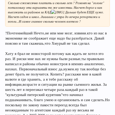
Сколько ежемесячно платить и сколько лет ? Ремонт на "голове"
потихоньку эти варианты то же известны. Насчет дорог и как
выезжать из районов за КАД
Дальше будет ЕЩЕ хуже.
Насчет садов и школ...даааааа с утра до вечера репортажи и
вопли...И самое главное сколько человек влетело ?
?Почтеннейший Нечто,не ипи мне мозг, извини.кто из нас в
экономике не соображает еще надо бы разобраться. Давай
поясню и там скажешь,что Хмурый не так сделал.
Хату я брал не новосторой потому как ждать не хотел-это
раз. И риски мне нах не нужны были разные,ты правильно
написал и районы обычно новостроя в ипенях-аналогично,
нахнах. Первоначальный взнос да,нужен.ну так вообще без
денег брать не получится. Копить? расскажи мне в какой
валюте и где хранить, а я тебе расскажу об
инфляции,возрасте и ситуации на рынке сьемного жилья. За
шесть лет я переезжал четыре раза.каждый раз в такой
"культурный питерский курятник"что начинал
подшаманивать, благо умею и организовать и сам сделать.Но
поскольку по закону пакости переезд всегда был
неожиданным то агентские каждый раз ну весьма не