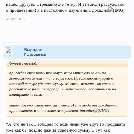
нашел другую. Стремянку,не тетку. И эти люди рассуждают
о процветании! я в постоянном изумлении, досадно
31 мар 2016
Выродок
Пользователи
Хмурый сказал(а):
↑
приглядел стремянку толковую металлическую на авито.
Звоню,тетка мнется-типа едут уже. Предлагаю метущейся
женской натуре удвоить сумму. Мнется, мямлит... ни хрена в
россиянах не развито предпринимательство, все привыкли на
компартию кивать...
нашел другую. Стремянку,не тетку. И эти люди рассуждают о
процветании! я в постоянном изумлении, досадно
?А что не так... вобщем то если люди уже едут то продавать
уже как бы поздно даж за удвоеную сумму... Тут как