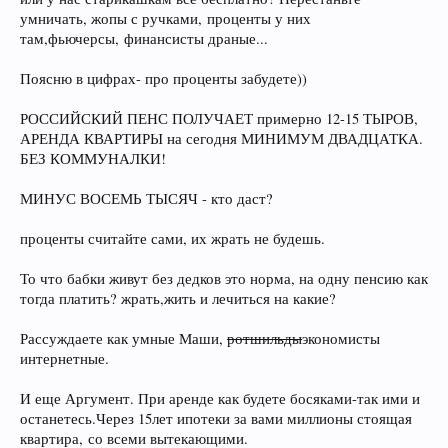
умничать, жопы с ручками, проценты у них
там,фьючерсы, финансисты драные...
Поясню в цифрах- про проценты забудете))
РОССИЙСКИЙ ПЕНС ПОЛУЧАЕТ примерно 12-15 ТЫРОВ,
АРЕНДА КВАРТИРЫ на сегодня МИНИМУМ ДВАДЦАТКА.
БЕЗ КОММУНАЛКИ!
МИНУС ВОСЕМЬ ТЫСЯЧ - кто даст?
проценты считайте сами, их жрать не будешь.
То что бабки живут без дедков это норма, на одну пенсию как
тогда платить? жрать,жить и лечиться на какие?
Рассуждаете как умные Маши,
ротшильды
экономисты
интернетные.
И еще Аргумент. При аренде как будете босяками-так ими и
останетесь.Через 15лет ипотеки за вами миллионы стоящая
квартира, со всеми вытекающими.