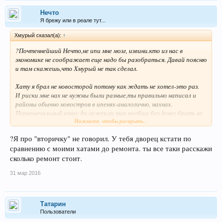
Нечто
Я брежу или в реале тут...
Хмурый сказал(а):
↑
?Почтеннейший Нечто,не ипи мне мозг, извини.кто из нас в
экономике не соображает еще надо бы разобраться. Давай поясню
и там скажешь,что Хмурый не так сделал.
Хату я брал не новосторой потому как ждать не хотел-это раз.
И риски мне нах не нужны были разные,ты правильно написал и
районы обычно новостроя в ипенях-аналогично, нахнах.
Первоначальный взнос да,нужен.ну так вообще без денег брать не
Нажмите, чтобы раскрыть...
получится. Копить? расскажи мне в какой валюте и где
хранить, а я тебе расскажу об инфляции,возрасте и ситуации на
?Я про "вторичку" не говорил. У тебя дворец кстати по
рынке сьемного жилья. За шесть лет я переезжал четыре
сравнению с моими хатами до ремонта. ты все таки расскажи
раза.каждый раз в такой "культурный питерский курятник"что
начинал подшаманивать, благо умею и организовать и сам
сколько ремонт стоит.
сделать.Но поскольку по закону пакости переезд всегда был
31 мар 2016
неожиданным то агентские каждый раз ну весьма не радовали. А в
2007-2008 году хаты росли штука баксов в неделю,хоть вешайся
было на это смотреть. Что зарплаты стояли или вяло ползли
думаю в 2008году без меня знаешь.
Татарин
Пользователи
Сейчас все мое. Ждал бы прямой покупки- ну имел бы десяток