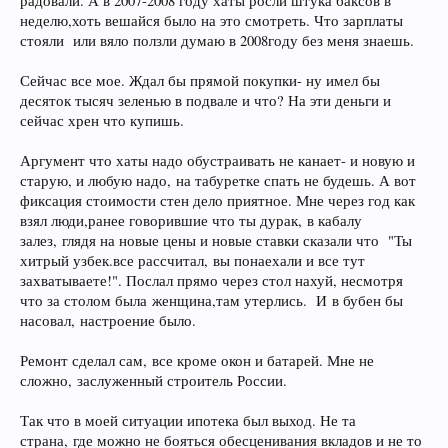
радовали. А в 2007-2008 году хаты росли штука баксов в
неделю,хоть вешайся было на это смотреть. Что зарплаты
стояли или вяло ползли думаю в 2008году без меня знаешь.
Сейчас все мое. Ждал бы прямой покупки- ну имел бы
десяток тысяч зеленью в подвале и что? На эти деньги и
сейчас хрен что купишь.
Аргумент что хаты надо обустраивать не канает- и новую и
старую, и любую надо, на табуретке спать не будешь. А вот
фиксация стоимости стен дело приятное. Мне через год как
взял люди,ранее говорившие что ты дурак, в кабалу
залез, глядя на новые цены и новые ставки сказали что "Ты
хитрый узбек.все рассчитал, вы понаехали и все тут
захватываете!". Послал прямо через стол нахуй, несмотря
что за столом была женщина,там утерлись. И в бубен бы
насовал, настроение было.
Ремонт сделал сам, все кроме окон и батарей. Мне не
сложно, заслуженный строитель России.
Так что в моей ситуации ипотека был выход. Не та
страна, где можно не бояться обесценивания вкладов и не то