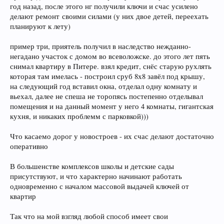
год назад, после этого нг получили ключи и счас усилено
делают ремонт своими силами (у них двое детей, переехать
планируют к лету)
пример три, приятель получил в наследство нежданно-
негадано участок с домом во всеволожске. до этого лет пять
снимал квартиру в Питере. взял кредит, снёс старую рухлять
которая там имелась - построил сруб 8х8 завёл под крышу,
на следующий год вставил окна, отделал одну комнату и
вьехал, далее не спеша не торопясь постепенно отделывал
помещения и на данный момент у него 4 комнаты, гигантская
кухня, и никаких проблемм с парковкой)))
Что касаемо дорог у новостроев - их счас делают достаточно
оперативно
В большенстве комплексов школы и детские сады
присутствуют, и что характерно начинают работать
одновременно с началом массовой выдачей ключей от
квартир
Так что на мой взгляд любой способ имеет свои