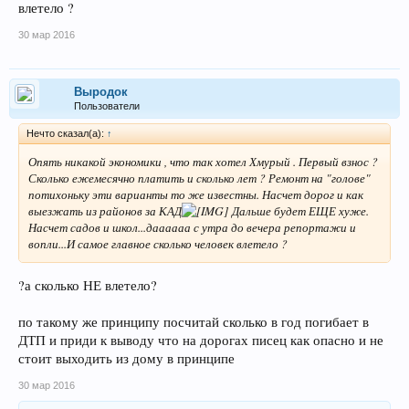
влетело ?
30 мар 2016
Выродок
Пользователи
Нечто сказал(а):
↑
Опять никакой экономики , что так хотел Хмурый . Первый взнос ?
Сколько ежемесячно платить и сколько лет ? Ремонт на "голове"
потихоньку эти варианты то же известны. Насчет дорог и как
выезжать из районов за КАД
Дальше будет ЕЩЕ хуже.
Насчет садов и школ...даааааа с утра до вечера репортажи и
вопли...И самое главное сколько человек влетело ?
?а сколько НЕ влетело?
по такому же принципу посчитай сколько в год погибает в
ДТП и приди к выводу что на дорогах писец как опасно и не
стоит выходить из дому в принципе
30 мар 2016