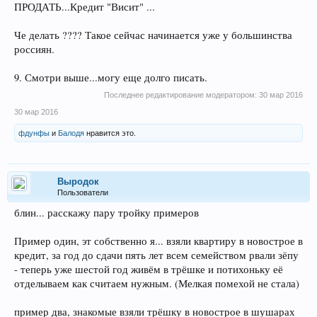
ПРОДАТЬ...Кредит "Висит" ...
Че делать ???? Такое сейчас начинается уже у большинства
россиян.
9. Смотри выше...могу еще долго писать.
Последнее редактирование модератором:
30 мар 2016
30 мар 2016
фдунфы
и
Балодя
нравится это.
Выродок
Пользователи
блин... расскажу пару тройку примеров
Пример один, эт собственно я... взяли квартиру в новострое в
кредит, за год до сдачи пять лет всем семейством рвали зёпу
- теперь уже шестой год живём в трёшке и потихоньку её
отделываем как считаем нужным. (Мелкая помехой не стала)
пример два, знакомые взяли трёшку в новострое в шушарах