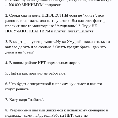
лямов -с нашей инфляцией
...700 000 МИНИМУМ попросят.
еще сомнения есть??
2. Сроки сдачи дома НЕИЗВЕСТНЫ если не "кинут", все
равно или снимать, или жить у своих. Вы пля этот фактор
просчитываете мониторные "флудиловы" ? Люди НЕ
ПОЛУЧАЮТ КВАРТИРЫ и платят..платят...платят...
3. В квартире нужен ремонт..Ну ка Хмурый скажи сколько и
как его делать и за сколько ? Опять кредит брать...дык это
деньги на "съем".
4. В новом районе НЕТ нормальных дорог.
5. Лифты как правило не работают.
6. Что будет с энергетикой и прочим куй знает и как это
будут решать.
7. Хату надо "набить".
8. Уверенными шагами движемся к испанскому сценарию в
недвижке- сами найдете....Работы НЕТ, хату не