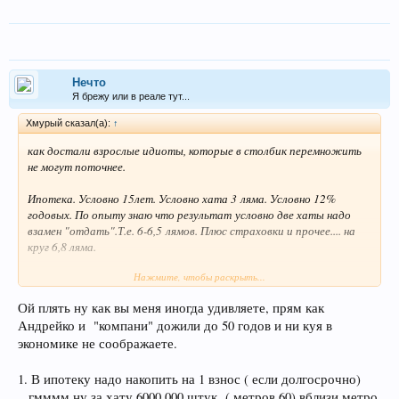
еще сомнения есть?
Нечто
Я брежу или в реале тут...
Хмурый сказал(а):
↑
как достали взрослые идиоты, которые в столбик перемножить
не могут поточнее.
Ипотека. Условно 15лет. Условно хата 3 ляма. Условно 12%
годовых. По опыту знаю что результат условно две хаты надо
взамен "отдать".Т.е. 6-6,5 лямов. Плюс страховки и прочее.... на
круг 6,8 ляма.
Нажмите, чтобы раскрыть...
Теперь сьем. 15 лет*12 месяцев* условно 20 000рэ=3 600 000р. И
это при условии что ни разу не поднимут аренду,а ее принято раз
Ой плять ну как вы меня иногда удивляете, прям как
в год пересматривать)). Любой переезд это агенту и тп...
Андрейко и "компани" дожили до 50 годов и ни куя в
Имеем в первом случае свое 100% жилье, во втором чемодан с
экономике не соображаете.
трусами, старого сожителя и ничтожную сумму деревянными на
невнятном счету, учитывая нашу инфляцию вообще не
1. В ипотеку надо накопить на 1 взнос ( если долгосрочно)
понятную. Цена жилья через 15лет с 4 до.....хер знает сколько
...гмммм ну за хату 6000 000 штук ( метров 60) вблизи метро