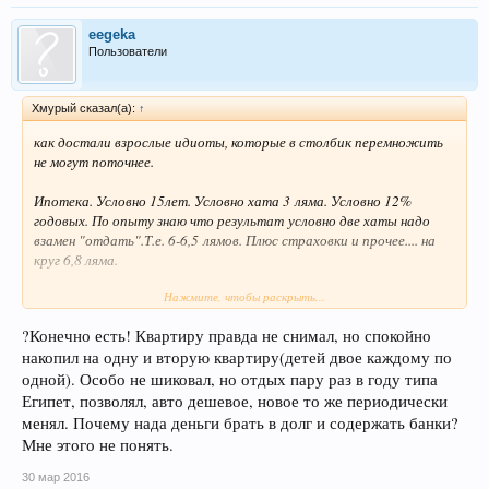
eegeka
Пользователи
Хмурый сказал(а):
↑
как достали взрослые идиоты, которые в столбик перемножить
не могут поточнее.
Ипотека. Условно 15лет. Условно хата 3 ляма. Условно 12%
годовых. По опыту знаю что результат условно две хаты надо
взамен "отдать".Т.е. 6-6,5 лямов. Плюс страховки и прочее.... на
круг 6,8 ляма.
Нажмите, чтобы раскрыть...
Теперь сьем. 15 лет*12 месяцев* условно 20 000рэ=3 600 000р. И
это при условии что ни разу не поднимут аренду,а ее принято раз
?Конечно есть! Квартиру правда не снимал, но спокойно
в год пересматривать)). Любой переезд это агенту и тп...
накопил на одну и вторую квартиру(детей двое каждому по
Имеем в первом случае свое 100% жилье, во втором чемодан с
одной). Особо не шиковал, но отдых пару раз в году типа
трусами, старого сожителя и ничтожную сумму деревянными на
Египет, позволял, авто дешевое, новое то же периодически
невнятном счету, учитывая нашу инфляцию вообще не
менял. Почему нада деньги брать в долг и содержать банки?
понятную. Цена жилья через 15лет с 4 до.....хер знает сколько
Мне этого не понять.
лямов -с нашей инфляцией
30 мар 2016