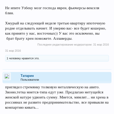
Не ипите Узбеку мозг господа явреи, фьючерсы-векселя
блин.
Хмурый на следующей неделе третью квартиру ипотечную
родне отделывать начнет. И уверяю вас- все будет кошерно,
как принято у нас, восточных)) У вас это исключено, вы
брат брату хрен поможете. Аллаверды.
Последнее редактирование модератором:
31 мар 2016
31 мар 2016
1 человеку нравится это.
Татарин
Пользователи
приглядел стремянку толковую металлическую на авито.
Звоню,тетка мнется-типа едут уже. Предлагаю метущейся
женской натуре удвоить сумму. Мнется, мямлит... ни хрена в
россиянах не развито предпринимательство, все привыкли на
компартию кивать...