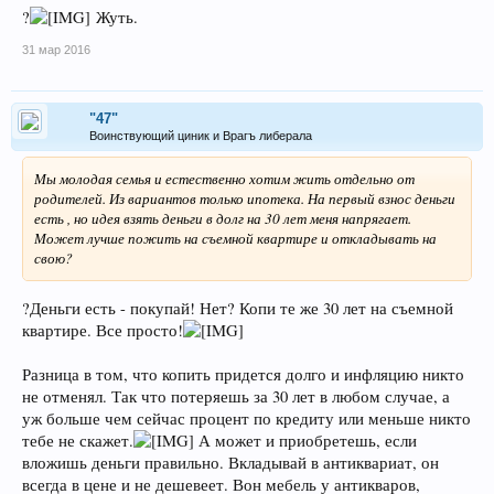
Аргумент что хаты надо обустраивать не канает- и новую и
?
Жуть.
старую, и любую надо, на табуретке спать не будешь. А вот
фиксация стоимости стен дело приятное. Мне через год как взял
31 мар 2016
люди,ранее говорившие что ты дурак, в кабалу залез, глядя на
новые цены и новые ставки сказали что "Ты хитрый узбек.все
рассчитал, вы понаехали и все тут захватываете!". Послал прямо
через стол нахуй, несмотря что за столом была женщина,там
"47"
Воинствующий циник и Врагъ либерала
утерлись. И в бубен бы насовал, настроение было.
Мы молодая семья и естественно хотим жить отдельно от
Ремонт сделал сам, все кроме окон и батарей. Мне не
родителей. Из вариантов только ипотека. На первый взнос деньги
сложно, заслуженный строитель России.
есть , но идея взять деньги в долг на 30 лет меня напрягает.
Может лучше пожить на съемной квартире и откладывать на
Так что в моей ситуации ипотека был выход. Не та страна, где
свою?
можно не бояться обесценивания вкладов и не то место, где
жилье никому не нужно.
?Деньги есть - покупай! Нет? Копи те же 30 лет на съемной
Посмотреть вложение 51504
квартире. Все просто!
Посмотреть вложение 51505
Разница в том, что копить придется долго и инфляцию никто
не отменял. Так что потеряешь за 30 лет в любом случае, а
Посмотреть вложение 51506
уж больше чем сейчас процент по кредиту или меньше никто
Посмотреть вложение 51509
тебе не скажет.
А может и приобретешь, если
вложишь деньги правильно. Вкладывай в антиквариат, он
всегда в цене и не дешевеет. Вон мебель у антикваров,