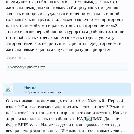
преимущества, сьёмная квартира тоже выход, только это
жизнь на чемоданахпоскольку съёмщику могут и ценник
задрать и попросить удалится в течении месяца - лишний
головняк как не крути. И да, можно конечно все пригороды
называть помойками и рассматривать загородное жильё
только в плане первой линии в курортном районе, только не
стоит забывать чтоесли хочется иметь отдельную хату -
загород имеет более доступые варианты перед городом, и
жить на пляже в данном случае ни разу не приоритет
30 мар 2016
1 человеку нравится это.
Нечто
Я брежу или в реале тут...
Опять никакой экономики , что так хотел Хмурый . Первый
взнос ? Сколько ежемесячно платить и сколько лет ? Ремонт
на "голове" потихоньку эти варианты то же известны. Насчет
дорог и как выезжать из районов за КАД
Дальше
будет ЕЩЕ хуже. Насчет садов и школ...даааааа с утра до
вечера репортажи и вопли...И самое главное сколько человек