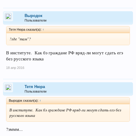
Выродок
Пользователи
Тетя Нюра сказал(а):
↑
?где "там"?
В институте. Как бэ граждане РФ вряд-ли могут сдать егэ
без русского языка
18 апр 2016
Тетя Нюра
Пользователи
Выродок сказал(а):
↑
В институте. Как бэ граждане РФ вряд-ли могут сдать егэ без
русского языка
?эммм...