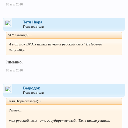
18 апр 2016
Тетя Нюра
Пользователи
"47" сказал(а):
↑
А в других ВУЗах нельзя изучать русский язык? В Педвузе
например.
?именно.
18 апр 2016
Выродок
Пользователи
Тетя Нюра сказал(а):
↑
?эммм...
так русский язык - это государственный . Т.е. в школе учится.