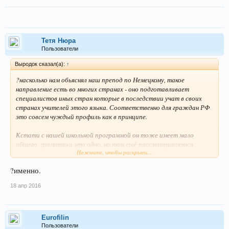
Тетя Нюра
Пользователи
Выродок сказал(а):
↑
?насколько нам обьяснял наш препод по Немецкому, такое
направление есть во многих странах - оно подготавливает
специалистов иных стран которые в последствии учат в своих
странах учителей этого языка. Соответственно для граждан РФ
это совсем чуждый профиль как в принципе.
Кстати с нашей школьной программой он тоже имеет мало
общего, граматика это одно, но там ещё рассматриваются
Нажмите, чтобы раскрыть...
диалекты, акценты и так другие особенности языка на которые
мы просто не обращаем внимания. постановка произношения... ну
?именно.
и тому подобное... Вобщем то выходя с этого курса иностранец
владеет Русским языком в большей степени нежели средний
18 апр 2016
школьный преподаватель, но на таком уровне на котором нашему
преподавателю язык знать и не требуется в силу изначального
понимания.
Eurofilin
Пользователи