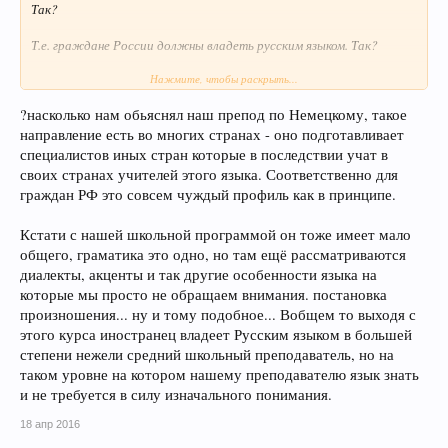
Так?
Т.е. граждане России должны владеть русским языком. Так?
Нажмите, чтобы раскрыть...
А ежели недостаточно грамотны - то это к репетиторам. Ну или
на курсы подготовительные.
?насколько нам обьяснял наш препод по Немецкому, такое
направление есть во многих странах - оно подготавливает
Т.е. никак не иностранный русский-то!
специалистов иных стран которые в последствии учат в
А как могут учить русский язык как иностранный граждане
своих странах учителей этого языка. Соответственно для
России?!
граждан РФ это совсем чуждый профиль как в принципе.
Кстати с нашей школьной программой он тоже имеет мало
общего, граматика это одно, но там ещё рассматриваются
диалекты, акценты и так другие особенности языка на
которые мы просто не обращаем внимания. постановка
произношения... ну и тому подобное... Вобщем то выходя с
этого курса иностранец владеет Русским языком в большей
степени нежели средний школьный преподаватель, но на
таком уровне на котором нашему преподавателю язык знать
и не требуется в силу изначального понимания.
18 апр 2016