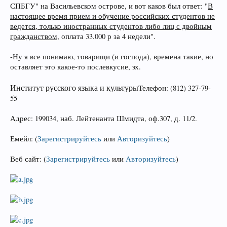
СПБГУ" на Васильевском острове, и вот каков был ответ: "
В
настоящее время прием и обучение российских студентов не
ведется, только иностранных студентов либо лиц с двойным
гражданством
, оплата 33.000 р за 4 недели".
-Ну я все понимаю, товарищи (и господа), времена такие, но
оставляет это какое-то послевкусие, эх.
Институт русского языка и культуры
Телефон: (812) 327-79-
55
Адрес: 199034, наб. Лейтенанта Шмидта, оф.307, д. 11/2.
Емейл:
(
Зарегистрируйтесь
или
Авторизуйтесь
)
Веб сайт:
(
Зарегистрируйтесь
или
Авторизуйтесь
)