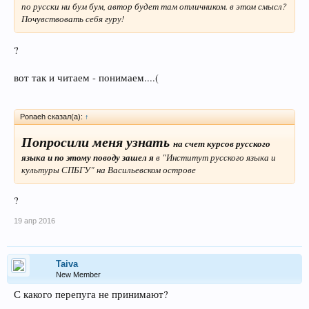
по русски ни бум бум, автор будет там отличником. в этом смысл?
Почувствовать себя гуру!
?
вот так и читаем - понимаем....(
Ponaeh сказал(а):
↑
Попросили меня узнать
на счет курсов русского
языка и по этому поводу зашел я
в "Институт русского языка и
культуры СПБГУ" на Васильевском острове
?
19 апр 2016
Taiva
New Member
С какого перепуга не принимают?