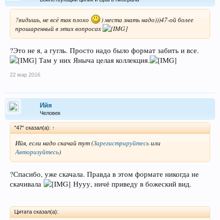
?видишь, не всё так плохо
) места знать надо)))47-ой более
прошаренный в этих вопросах
?Это не я, а гугль. Просто надо было формат забить и все.
Там у них Яныча целая коллекция.
22 мар 2016
Ийя
Человек
"47" сказал(а):
↑
Ийя, если надо скачай тут
(
Зарегистрируйтесь
или
Авторизуйтесь
)
?Спасибо, уже скачала. Правда в этом формате никогда не
скачивала
Нууу, ничё приведу в божеский вид.
Цитата сказал(а):