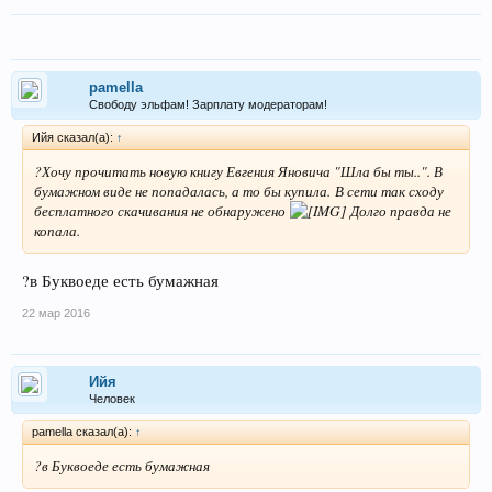
pamella
Свободу эльфам! Зарплату модераторам!
Ийя сказал(а):
↑
?Хочу прочитать новую книгу Евгения Яновича "Шла бы ты..". В
бумажном виде не попадалась, а то бы купила. В сети так сходу
бесплатного скачивания не обнаружено
Долго правда не
копала.
?в Буквоеде есть бумажная
22 мар 2016
Ийя
Человек
pamella сказал(а):
↑
?в Буквоеде есть бумажная