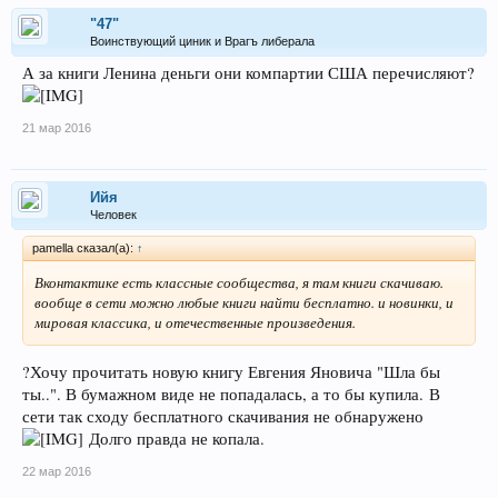
"47"
Воинствующий циник и Врагъ либерала
А за книги Ленина деньги они компартии США перечисляют?
21 мар 2016
Ийя
Человек
pamella сказал(а):
↑
Вконтактике есть классные сообщества, я там книги скачиваю.
вообще в сети можно любые книги найти бесплатно. и новинки, и
мировая классика, и отечественные произведения.
?Хочу прочитать новую книгу Евгения Яновича "Шла бы
ты..". В бумажном виде не попадалась, а то бы купила. В
сети так сходу бесплатного скачивания не обнаружено
Долго правда не копала.
22 мар 2016