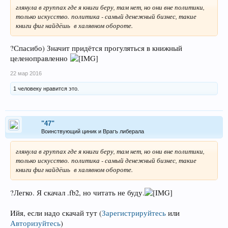
глянула в группах где я книги беру, там нет, но они вне политики,
только искусство. политика - самый денежный бизнес, такие
книги фиг найдёшь в халявном обороте.
?Спасибо) Значит придётся прогуляться в книжный
целеноправленно
22 мар 2016
1 человеку нравится это.
"47"
Воинствующий циник и Врагъ либерала
глянула в группах где я книги беру, там нет, но они вне политики,
только искусство. политика - самый денежный бизнес, такие
книги фиг найдёшь в халявном обороте.
?Легко. Я скачал .fb2, но читать не буду.
Ийя, если надо скачай тут
(
Зарегистрируйтесь
или
Авторизуйтесь
)