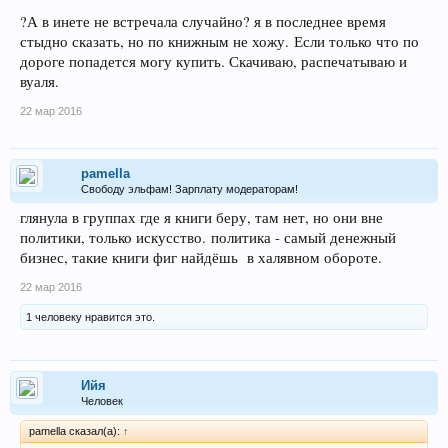
?А в инете не встречала случайно? я в последнее время
стыдно сказать, но по книжным не хожу. Если только что по
дороге попадется могу купить. Скачиваю, распечатываю и
вуаля.
22 мар 2016
pamella
Свободу эльфам! Зарплату модераторам!
глянула в группах где я книги беру, там нет, но они вне
политики, только искусство. политика - самый денежный
бизнес, такие книги фиг найдёшь в халявном обороте.
22 мар 2016
1 человеку нравится это.
Ийя
Человек
pamella сказал(а):
↑