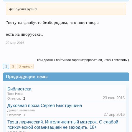
флибуста рулит
?нету на флибусте безбородова, что ищет нюра
есть на либрусеке..
22 мар 2016
(Вы должны войти или зарегистрироваться, чтобы ответить.)
1
2
Вперёд >
Предыдущие темы
Библиотека
Тетя Нюра
23 июн 2016
Ответов:
2
Духовная проза Сергея Быструшина
Диана Евгеньевна
27 апр 2016
Ответов:
1
Трэш лирический. Интеллигентный матерок. С слабой
психической организацией не заходить. 18+
АльфрЭдыч