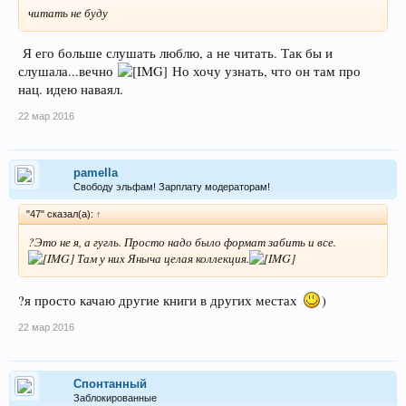
читать не буду
Я его больше слушать люблю, а не читать. Так бы и
слушала...вечно
Но хочу узнать, что он там про
нац. идею наваял.
22 мар 2016
pamella
Свободу эльфам! Зарплату модераторам!
"47" сказал(а):
↑
?Это не я, а гугль. Просто надо было формат забить и все.
Там у них Яныча целая коллекция.
?я просто качаю другие книги в других местах
)
22 мар 2016
Спонтанный
Заблокированные