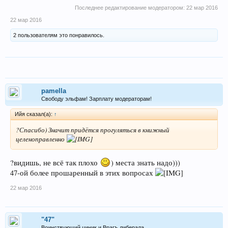
Последнее редактирование модератором:
22 мар 2016
22 мар 2016
2 пользователям это понравилось.
pamella
Свободу эльфам! Зарплату модераторам!
Ийя сказал(а):
↑
?Спасибо) Значит придётся прогуляться в книжный
целеноправленно
?видишь, не всё так плохо
) места знать надо)))
47-ой более прошаренный в этих вопросах
22 мар 2016
"47"
Воинствующий циник и Врагъ либерала