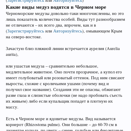
(
Зарегистрируйтесь
или
Авторизуйтесь
)
Какие виды медуз водятся в Черном море
Черноморские медузы довольно-таки многочисленны, но это
лишь показатель количества особей. Виды тут разнообразием
не отличаются – их всего два, впрочем, как и в
(
Зарегистрируйтесь
или
Авторизуйтесь
)
, омывающем Крым
на северо-востоке.
Зачастую близ пляжной линии встречается аурелия (Aurelia
aurita),
или ушастая медуза – сравнительно небольшое,
медлительное животное. Оно почти прозрачное, а купол его
имеет голубоватый или розоватый оттенок. Под ним свисают
выросты, схожие с кроличьими ушами (почему вид и
получил свое название). Создания эти не опасны, обжигают
разве глаза и слизистые оболочки (не надо пробовать съесть
их живьем) либо если купальщик попадет в плотную их
массу.
Есть в Черном море и ядовитые медузы. Вид называется
корнерот (Rhizostoma pulmo). Они большие – до 60-70 см в
диаметре купола, по цвету – синие, голубые или фиолетовые,