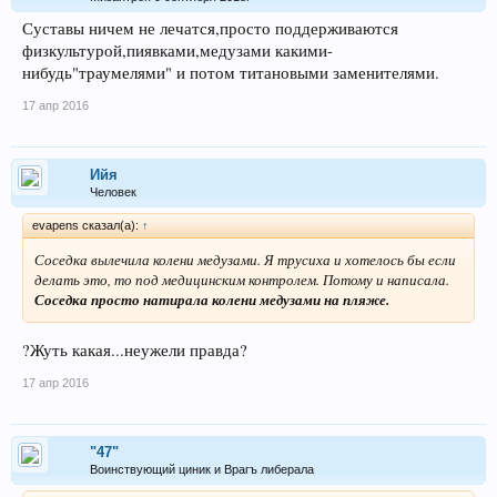
Суставы ничем не лечатся,просто поддерживаются
физкультурой,пиявками,медузами какими-
нибудь"траумелями" и потом титановыми заменителями.
17 апр 2016
Ийя
Человек
evapens сказал(а):
↑
Соседка вылечила колени медузами. Я трусиха и хотелось бы если
делать это, то под медицинским контролем. Потому и написала.
Соседка просто натирала колени медузами на пляже.
?Жуть какая...неужели правда?
17 апр 2016
"47"
Воинствующий циник и Врагъ либерала