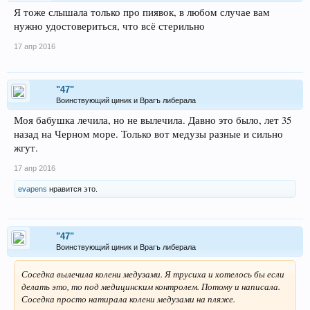
Я тоже слышала только про пиявок, в любом случае вам
нужно удостовериться, что всё стерильно
17 апр 2016
"47"
Воинствующий циник и Врагъ либерала
Моя бабушка лечила, но не вылечила. Давно это было, лет 35
назад на Черном море. Только вот медузы разные и сильно
жгут.
17 апр 2016
evapens
нравится это.
"47"
Воинствующий циник и Врагъ либерала
Соседка вылечила колени медузами. Я трусиха и хотелось бы если
делать это, то под медицинским контролем. Потому и написала.
Соседка просто натирала колени медузами на пляже.