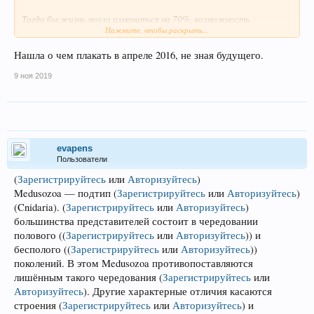
Тогда бы жизнь могла измениться на 70%, возможность
Нажмите, чтобы раскрыть...
двигаться могла появиться и полнота бы ушла и все красоты
жизни вне пользования такси могли бы быть доступны.
Нашла о чем плакать в апреле 2016, не зная будущего.
9 ноя 2019
evapens
Пользователи
(
Зарегистрируйтесь
или
Авторизуйтесь
)
Medusozoa — подтип
(
Зарегистрируйтесь
или
Авторизуйтесь
)
(Cnidaria).
(
Зарегистрируйтесь
или
Авторизуйтесь
)
большинства представителей состоит в чередовании
полового (
(
Зарегистрируйтесь
или
Авторизуйтесь
)
) и
бесполого (
(
Зарегистрируйтесь
или
Авторизуйтесь
)
)
поколений. В этом Medusozoa противопоставляются
лишённым такого чередования
(
Зарегистрируйтесь
или
Авторизуйтесь
)
. Другие характерные отличия касаются
строения
(
Зарегистрируйтесь
или
Авторизуйтесь
)
и