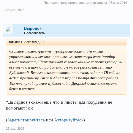
Последнее редактирование модератором:
25 мар 2016
25 мар 2016
Выродок
Пользователи
татьяна112 сказал(а):
↑
Суставы только физкультурой,растяжками и всякими
упражнениями,и немного при этом магнитотерампия.(прибор
алмаг помогает).Единственный человек,как мне кажется,который
все честно и точно про болезни суставов рассказывает-это
Бубновский. Все его книжки,статьи почитать надо,по ТВ сейчас
ведет программу. Он сам 27 лет терпел боли(в дтп пострадал)
Так что яркий пример-Бубновский и Дикуль.А остальное трата
денег и времени.
?Да ладно))) скажи ещё что и глисты для похудения не
помогают?))))
(
Зарегистрируйтесь
или
Авторизуйтесь
)
25 мар 2016