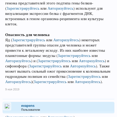
генома представителей этого подтипа гены белков-
(
Зарегистрируйтесь
или
Авторизуйтесь
)
используют для
визуализации экспрессии белка с фрагментов ДНК,
встроенных в геном организма-реципиента или культуры
клеток.
Опасность для человека
Яд
(
Зарегистрируйтесь
или
Авторизуйтесь
)
некоторых
представителей группы опасен для человека и может
привести к летальному исходу. Из них наиболее известны
планктонные формы: медузы
(
Зарегистрируйтесь
или
Авторизуйтесь
)
и
(
Зарегистрируйтесь
или
Авторизуйтесь
)
и
сифонофора
(
Зарегистрируйтесь
или
Авторизуйтесь
)
. Также
может вызвать сильный ожог прикосновение к колониальным
гидроидным полипам из семейства
(
Зарегистрируйтесь
или
Авторизуйтесь
)
(
Зарегистрируйтесь
или
Авторизуйтесь
)
.
9 ноя 2019
evapens
Пользователи