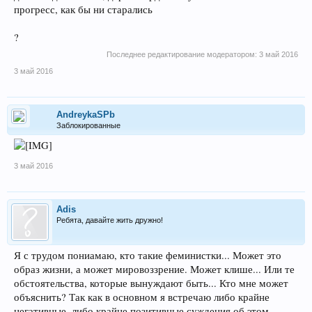
прогресс, как бы ни старались
?
Последнее редактирование модератором:
3 май 2016
3 май 2016
AndreykaSPb
Заблокированные
3 май 2016
Adis
Ребята, давайте жить дружно!
Я с трудом пониамаю, кто такие феминистки... Может это
образ жизни, а может мировоззрение. Может клише... Или те
обстоятельства, которые вынуждают быть... Кто мне может
объяснить? Так как в основном я встречаю либо крайне
негативные, либо крайне позитивные суждения об этом