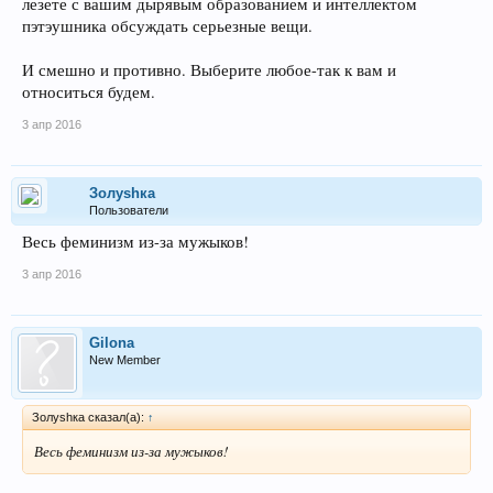
лезете с вашим дырявым образованием и интеллектом
пэтэушника обсуждать серьезные вещи.
И смешно и противно. Выберите любое-так к вам и
относиться будем.
3 апр 2016
Золуshка
Пользователи
Весь феминизм из-за мужыков!
3 апр 2016
Gilona
New Member
Золуshка сказал(а):
↑
Весь феминизм из-за мужыков!