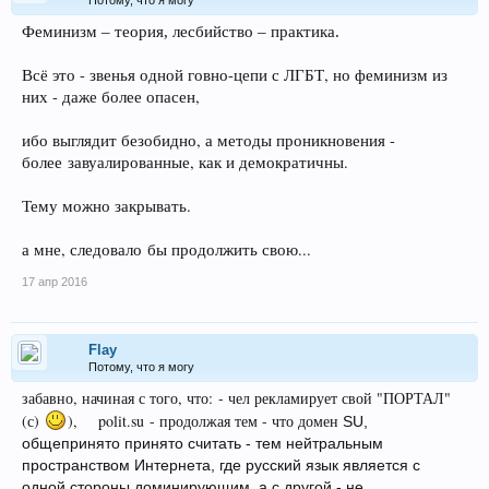
Феминизм – теория, лесбийство – практика.
Всё это - звенья одной говно-цепи с ЛГБТ, но феминизм из
них - даже более опасен,
ибо выглядит безобидно, а методы проникновения -
более завуалированные, как и демократичны.
Тему можно закрывать.
а мне, следовало бы продолжить свою...
17 апр 2016
Flay
Потому, что я могу
забавно, начиная с того, что:
- чел рекламирует свой "ПОРТАЛ"
(с)
), polit.su
- продолжая тем - что домен
SU,
общепринято принято считать - тем нейтральным
пространством Интернета, где русский язык является с
одной стороны доминирующим, а с другой - не