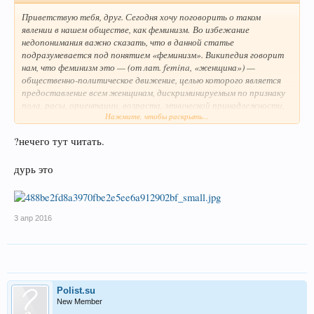
Приветствую тебя, друг. Сегодня хочу поговорить о таком
явлении в нашем обществе, как феминизм.
Во избежание
недопонимания важно сказать, что в данной статье
подразумевается под понятием «феминизм». Википедия говорит
нам, что феминизм это — (от лат. femina, «женщина») —
общественно-политическое движение, целью которого является
предоставление всем женщинам, дискриминируемым по признаку
пола, расы, ориентации, возраста, этнической принадлежности,
Нажмите, чтобы раскрыть...
социального статуса, всей полноты социальных прав. В широком
смысле — стремление к равноправию женщин и мужчин во всех
?нечего тут читать.
сферах общества. В узком смысле — женское движение, целью
которого является устранение дискриминации женщин.
Если
говорить короче и проще, то феминизм — это общественное
дурь это
движение, деятельность которого направлена на уравнивание
мужчин и женщин в их правах и обязанностях.
Чтобы читать дальше - пройдите по этой ссылке
3 апр 2016
Polist.su
New Member