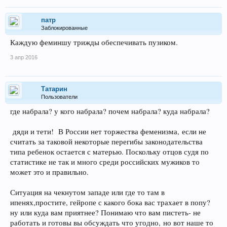
патр
Заблокированные
Каждую феминшу трижды обеспечивать пузиком.
3 апр 2016
Татарин
Пользователи
где набрала? у кого набрала? почем набрала? куда набрала?
дяди и тети! В России нет торжества феменизма, если не
считать за таковой некоторые перегибы законодательства
типа ребенок остается с матерью. Поскольку отцов судя по
статистике не так и много среди российских мужиков то
может это и правильно.
Ситуация на чекнутом западе или где то там в
ипенях,простите, гейропе с какого бока вас трахает в попу?
ну или куда вам приятнее? Понимаю что вам пистеть- не
работать и готовы вы обсуждать что угодно, но вот наше то