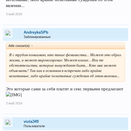
явлении...
3 май 2016
AndreykaSPb
Заблокированные
Adis сказал(а):
↑
Я с трудом пониамаю, кто такие феминистки... Может это образ
жизни, а может мировоззрение. Может клише... Или те
обстоятельства, которые вынуждают быть... Кто мне может
объяснить? Так как в основном я встречаю либо крайне
негативные, либо крайне позитивные суждения об этом явлении...
Это которые сами за себя платят и секс первыми предлагают
3 май 2016
viola349
Пользователи