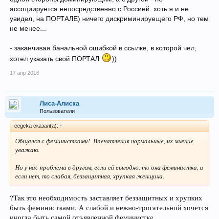
ассоциируется непосредственно с Россией. хоть я и не
увидел, на ПОРТАЛЕ) ничего дискриминируещего РФ, но тем
не менее...
- заканчивая банальной ошибкой в ссылке, в которой чел,
хотел указать свой ПОРТАЛ
))
17 апр 2016
Лиса-Алиска
Пользователи
eegeka сказал(а):
↑
Общался с феминистками! Впечатления нормальные, их мнение
уважаю.
Но у нас проблема в другом, если ей выгодно, то она феминистка, а
если нет, то слабая, беззащитная, хрупкая женщина.
?Так это необходимость заставляет беззащитных и хрупких
быть феминистками. А слабой и нежно-трогательной хочется
иногда быть самой отъявленной феминистке.