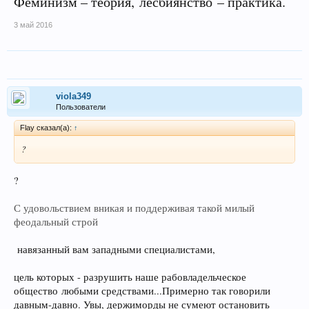
Феминизм – теория, лесбиянство – практика.
3 май 2016
viola349
Пользователи
Flay сказал(а):
↑
?
?
С удовольствием вникая и поддерживая такой милый
феодальный строй
навязанный вам западными специалистами,
цель которых - разрушить наше рабовладельческое
общество любыми средствами...Примерно так говорили
давным-давно. Увы, держиморды не сумеют остановить