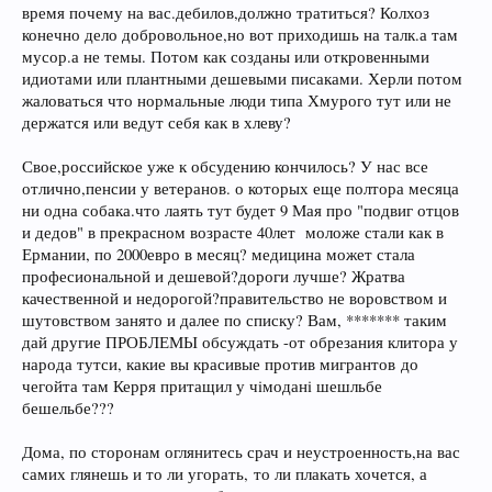
время почему на вас.дебилов,должно тратиться? Колхоз
конечно дело добровольное,но вот приходишь на талк.а там
мусор.а не темы. Потом как созданы или откровенными
идиотами или плантными дешевыми писаками. Херли потом
жаловаться что нормальные люди типа Хмурого тут или не
держатся или ведут себя как в хлеву?
Свое,российское уже к обсудению кончилось? У нас все
отлично,пенсии у ветеранов. о которых еще полтора месяца
ни одна собака.что лаять тут будет 9 Мая про "подвиг отцов
и дедов" в прекрасном возрасте 40лет моложе стали как в
Ермании, по 2000евро в месяц? медицина может стала
професиональной и дешевой?дороги лучше? Жратва
качественной и недорогой?правительство не воровством и
шутовством занято и далее по списку? Вам, ******* таким
дай другие ПРОБЛЕМЫ обсуждать -от обрезания клитора у
народа тутси, какие вы красивые против мигрантов до
чегойта там Керря притащил у чiмоданi шешльбе
бешельбе???
Дома, по сторонам оглянитесь срач и неустроенность,на вас
самих глянешь и то ли угорать, то ли плакать хочется, а