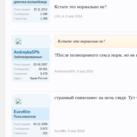
девочка-волшебница
Кстате это нормально не?
Регистрация:
25.11.2012
Сообщения:
2.298
LOL.A
,
9 апр 2016
Симпатии:
1.586
Кстате это нормально не?
AndreykaSPb
?После полноценного секса норм, но не 
Заблокированные
Регистрация:
20.04.2007
Сообщения:
40.001
AndreykaSPb
,
9 апр 2016
Симпатии:
9.479
Адрес:
Крым.Россия
странный говнозамес на ночь глядя. Тут
Eurofilin
Пользователи
Регистрация:
05.12.2008
Сообщения:
5.973
Eurofilin
,
9 апр 2016
Симпатии:
352