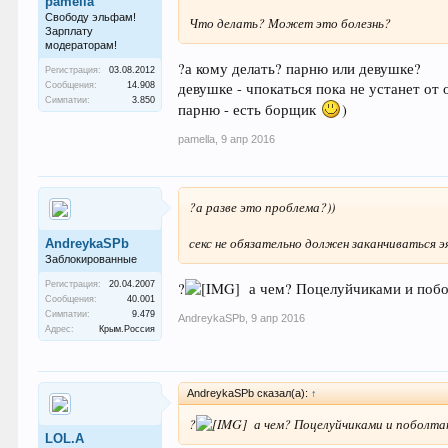
pamella
Свободу эльфам!
Что делать? Может это болезнь?
Зарплату
модераторам!
?а кому делать? парню или девушке?
Регистрация:
03.08.2012
девушке - чпокаться пока не устанет от 
Сообщения:
14.908
Симпатии:
3.850
парню - есть борщик
)
pamella
,
9 апр 2016
?а разве это проблема?))
секс не обязательно должен заканчиваться э
AndreykaSPb
Заблокированные
?
а чем? Поцелуйчиками и побо
Регистрация:
20.04.2007
Сообщения:
40.001
Симпатии:
9.479
AndreykaSPb
,
9 апр 2016
Адрес:
Крым.Россия
AndreykaSPb сказал(а):
↑
?
а чем? Поцелуйчиками и поболт
LOL.A