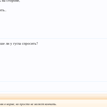
ь на стороне,
ть..
чше ли у гугла спросить?
як в норме, но просто не может кончить.