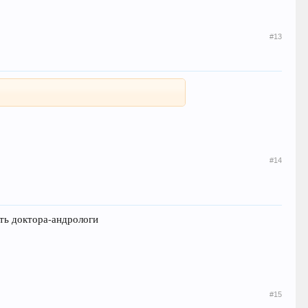
#13
#14
сть доктора-андрологи
#15