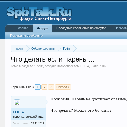
Главная
Последние сообщения на форуме
Пользов
Форум
Последние сообщения
Форум
Общие форумы
Трёп
Что делать если парень ...
Тема в разделе "
Трёп
", создана пользователем
LOL.A
,
9 апр 2016
.
Страница 1 из 3
1
2
3
Вперёд >
Проблема. Парень не достигает оргазма,
Что делать? Может это болезнь?
LOL.A
девочка-волшебница
Регистрация:
25.11.2012