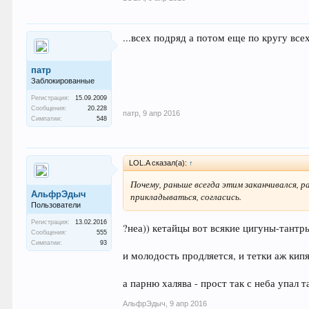
...всех подряд а потом еще по кругу всех 
патр
Заблокированные
Регистрация:
15.09.2009
Сообщения:
20.228
патр
,
9 апр 2016
Симпатии:
548
LOL.A сказал(а):
↑
Почему, раньше всегда этим заканчивался, р
АльфрЭдыч
прикладываться, согласись.
Пользователи
Регистрация:
13.02.2016
?неа)) кетайцы вот всякие цигуны-тант
Сообщения:
555
Симпатии:
93
и молодость продляется, и тетки аж кип
а парню халява - прост так с неба упал т
АльфрЭдыч
,
9 апр 2016