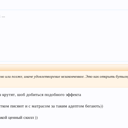
...
ано или позже, иначе удовлетворение незаконченное. Это как открыть бутылку
ры крутят, шоб добиться подобного эффекта
ятком писяют и с матрасом за таким адептом бегають))
акой ценный скилл ))