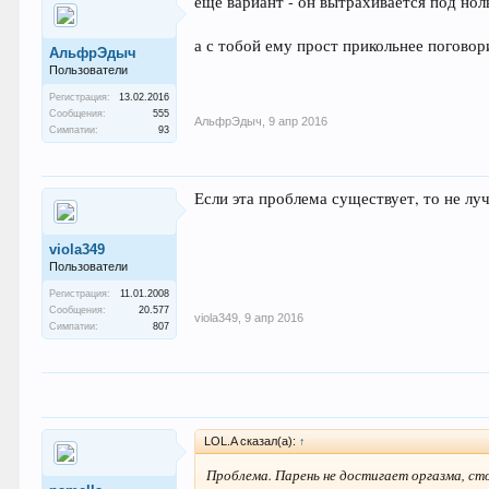
еще вариант - он вытрахивается под нол
а с тобой ему прост прикольнее поговори
АльфрЭдыч
Пользователи
Регистрация:
13.02.2016
Сообщения:
555
АльфрЭдыч
,
9 апр 2016
Симпатии:
93
Если эта проблема существует, то не лу
viola349
Пользователи
Регистрация:
11.01.2008
Сообщения:
20.577
viola349
,
9 апр 2016
Симпатии:
807
LOL.A сказал(а):
↑
Проблема. Парень не достигает оргазма, сто