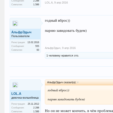
Сообщения:
2.298
LOL.A
,
9 апр 2016
Симпатии:
1.586
годный вброс))
парню завидовать будем)
АльфрЭдыч
Пользователи
Регистрация:
13.02.2016
Сообщения:
555
АльфрЭдыч
,
9 апр 2016
Симпатии:
93
1 человеку нравится это.
АльфрЭдыч сказал(а):
↑
годный вброс))
LOL.A
девочка-волшебница
парню завидовать будем)
Регистрация:
25.11.2012
Сообщения:
2.298
Но он не может кончить, в чём проблем
Симпатии:
1.586