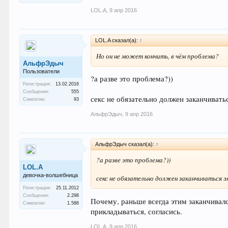
LOL.A
,
9 апр 2016
LOL.A сказал(а):
↑
Но он не может кончить, в чём проблема?
АльфрЭдыч
Пользователи
?а разве это проблема?))
Регистрация:
13.02.2016
Сообщения:
555
секс не обязательно должен заканчивать
Симпатии:
93
АльфрЭдыч
,
9 апр 2016
АльфрЭдыч сказал(а):
↑
?а разве это проблема?))
LOL.A
девочка-волшебница
секс не обязательно должен заканчиваться э
Регистрация:
25.11.2012
Сообщения:
2.298
Почему, раньше всегда этим заканчивалс
Симпатии:
1.586
прикладываться, согласись.
LOL.A
,
9 апр 2016