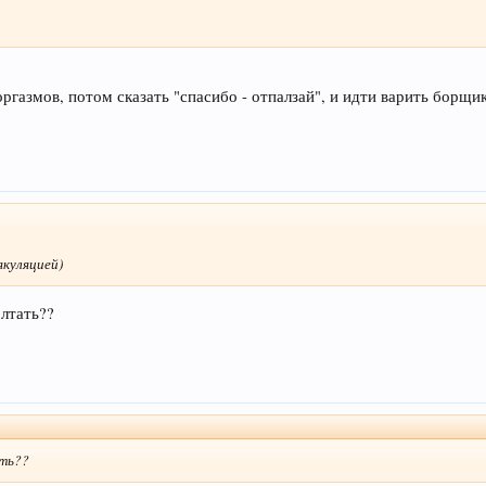
оргазмов, потом сказать "спасибо - отпалзай", и идти варить борщик
якуляцией)
лтать??
ать??