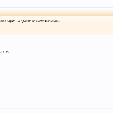
як в норме, но просто не может кончить.
сть то