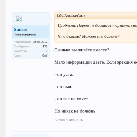
LOL.A сказал(а):
↑
Проблема. Парень не достигает оргазма, сто
Sunsei
Пользователи
Что делать? Может это болезнь?
Регистрация:
25.04.2012
Сообщения:
156
Сколько вы живёте вместе?
Симпатии:
13
Адрес:
Спб
Мало информации даете. Если эрекция е
- он устал
- он пьян
- он вас не хочет
Но никак не болезнь.
Sunsei
,
9 апр 2016