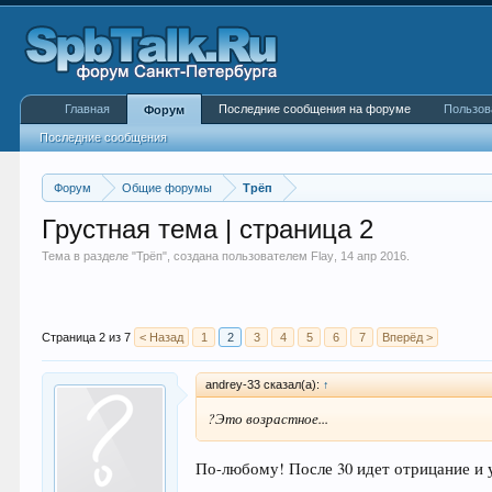
Главная
Последние сообщения на форуме
Пользов
Форум
Последние сообщения
Форум
Общие форумы
Трёп
Грустная тема | страница 2
Тема в разделе "
Трёп
", создана пользователем
Flay
,
14 апр 2016
.
Страница 2 из 7
< Назад
1
2
3
4
5
6
7
Вперёд >
andrey-33 сказал(а):
↑
?Это возрастное...
По-любому! После 30 идет отрицание и 