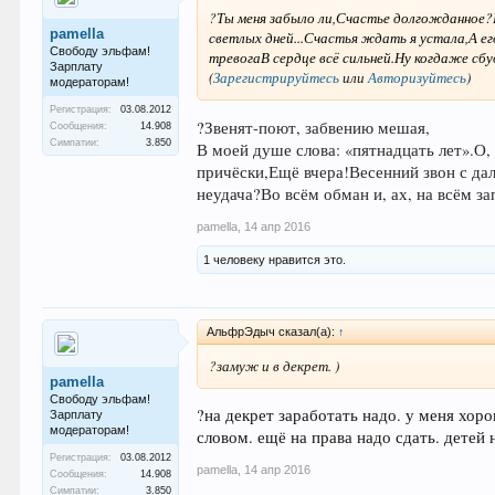
?
Ты меня забыло ли,
Счастье долгожданное?
pamella
светлых дней...
Счастья ждать я устала,
А ег
Свободу эльфам!
тревога
В сердце всё сильней.
Ну когдаже сб
Зарплату
(
Зарегистрируйтесь
или
Авторизуйтесь
)
модераторам!
Регистрация:
03.08.2012
?
Звенят-поют, забвению мешая,
Сообщения:
14.908
Симпатии:
3.850
В моей душе слова: «пятнадцать лет».
О,
причёски,
Ещё вчера!
Весенний звон с да
неудача?
Во всём обман и, ах, на всём за
pamella
,
14 апр 2016
1 человеку нравится это.
АльфрЭдыч сказал(а):
↑
?замуж и в декрет. )
pamella
Свободу эльфам!
?на декрет заработать надо. у меня хор
Зарплату
модераторам!
словом. ещё на права надо сдать. детей
Регистрация:
03.08.2012
pamella
,
14 апр 2016
Сообщения:
14.908
Симпатии:
3.850