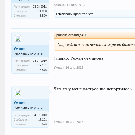
pamella
,
14 апр 2016
Регистрация:
03.08.2012
Сообщения:
14.908
1 человеку нравится это.
Симпатии:
3.850
pamella сказал(а):
↑
?мир ждёт нового чемпиона мира по баскетб
Умная
песукарху курлата
?Ладно. Рожай чемпиона.
Регистрация:
04.07.2010
Сообщения:
17.151
Умная
,
14 апр 2016
Симпатии:
6.576
Что-то у меня настроение испортилось....
Умная
песукарху курлата
Регистрация:
04.07.2010
Сообщения:
17.151
Умная
,
15 апр 2016
Симпатии:
6.576