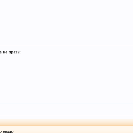
се не правы
не правы