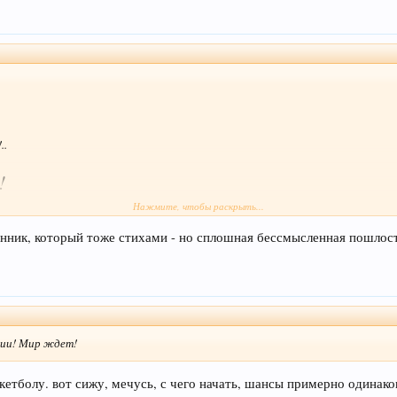
..
!
Нажмите, чтобы раскрыть...
ранник, который тоже стихами - но сплошная бессмысленная пошло
вии! Мир ждет!
кетболу. вот сижу, мечусь, с чего начать, шансы примерно одинак