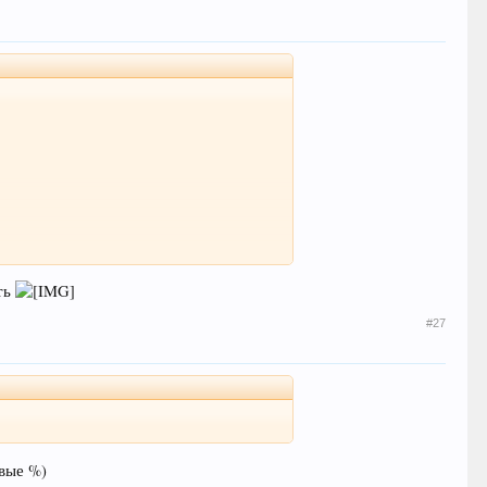
сть
#27
овые %)