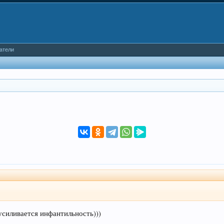
атели
усиливается инфантильность)))