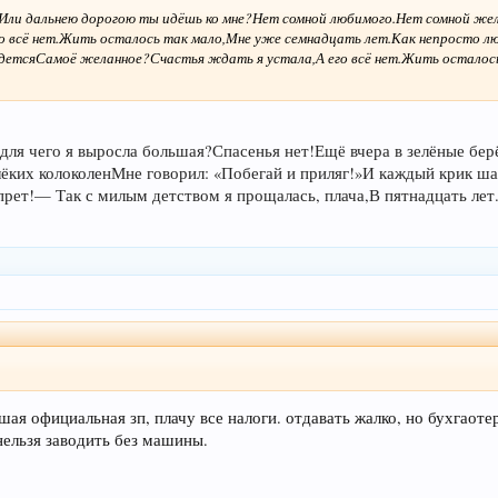
Или дальнею дорогою ты идёшь ко мне?
Нет сомной любимого.
Нет сомной жел
о всё нет.
Жить осталось так мало,
Мне уже семнадцать лет.
Как непросто л
удется
Самоё желанное?
Счастья ждать я устала,
А его всё нет.
Жить осталось
 для чего я выросла большая?
Спасенья нет!
Ещё вчера в зелёные бер
лёких колоколен
Мне говорил: «Побегай и приляг!»
И каждый крик ша
прет!
— Так с милым детством я прощалась, плача,
В пятнадцать лет
ошая официальная зп, плачу все налоги. отдавать жалко, но бухгао
 нельзя заводить без машины.