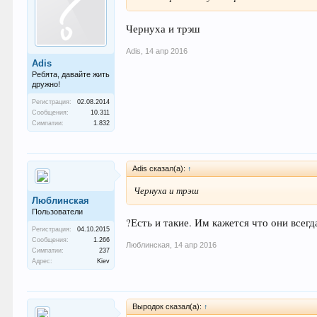
Чернуха и трэш
Adis
,
14 апр 2016
Adis
Ребята, давайте жить
дружно!
Регистрация:
02.08.2014
Сообщения:
10.311
Симпатии:
1.832
Adis сказал(а):
↑
Чернуха и трэш
Люблинcкая
Пользователи
?Есть и такие. Им кажется что они всег
Регистрация:
04.10.2015
Сообщения:
1.266
Люблинcкая
,
14 апр 2016
Симпатии:
237
Адрес:
Kiev
Выродок сказал(а):
↑