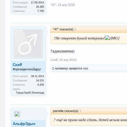
Регистрация:
17.09.2014
"47"
,
15 апр 2016
Сообщения:
29.460
Симпатии:
7.795
"47" сказал(а):
↑
?Не стареют душой ветераны!
?адназначна)
Скиff
,
15 апр 2016
Скиff
1 человеку нравится это.
#президентмойдруг
Регистрация:
09.11.2013
Сообщения:
14.231
Симпатии:
4.935
Адрес:
Город-Герой Ленинград
pamella сказал(а):
↑
? ещё на права надо сдать. детей нельзя за
АльфрЭдыч