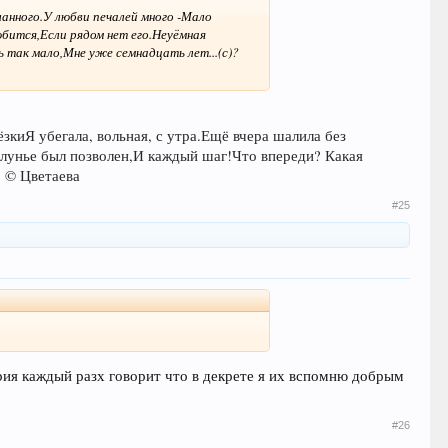
анного.
У любви печалей много -
Мало
юбится,
Если рядом нет его.
Неуёмная
 так мало,
Мне уже семнадцать лет...(с)
?
ёзки
Я убегала, вольная, с утра.
Ещё вчера шалила без
лунье был позволен,
И каждый шаг!
Что впереди? Какая
. © Цветаева
#25
терия каждый разх говорит что в декрете я их вспомню добрым
#26