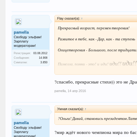
Flay сказал(а):
↑
Прекрасный возраст, перемен творения!
pamella
Свободу эльфам!
Развитое в тебе, как - Дар, как - та ступень
Зарплату
модераторам!
Олицетворения - Большого, после тридцати!
Регистрация:
03.08.2012
Сообщения:
14.908
иди!!
иди!!
Симпатии:
3.850
Памелла, помни - это! и иди!
________________________________
?спасибо, прекрасные стихи)) это не Д
не останавливайся на своём пути!
pamella
,
14 апр 2016
когда почувствуешь, совет проси.
лишь, только не сиди!...
Умная сказал(а):
↑
?Ольга! Давай, становись президентом Лат
я
знаю
- ты должна идти.
pamella
Свободу эльфам!
?мир ждёт нового чемпиона мира по бас
а если вспомнишь, позови...
Зарплату
модераторам!