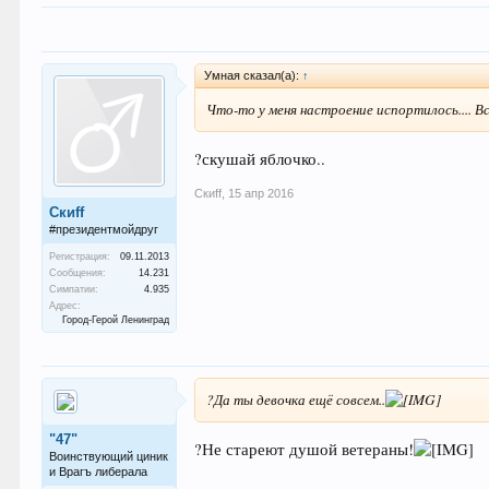
Умная сказал(а):
↑
Что-то у меня настроение испортилось.... Всё
?скушай яблочко..
Скиff
,
15 апр 2016
Скиff
#президентмойдруг
Регистрация:
09.11.2013
Сообщения:
14.231
Симпатии:
4.935
Адрес:
Город-Герой Ленинград
?Да ты девочка ещё совсем..
"47"
?Не стареют душой ветераны!
Воинствующий циник
и Врагъ либерала