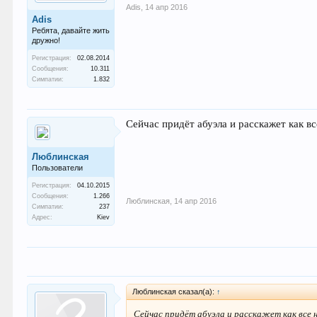
Adis
,
14 апр 2016
Adis
Ребята, давайте жить
дружно!
Регистрация:
02.08.2014
Сообщения:
10.311
Симпатии:
1.832
Сейчас придёт абуэла и расскажет как в
Люблинcкая
Пользователи
Регистрация:
04.10.2015
Сообщения:
1.266
Люблинcкая
,
14 апр 2016
Симпатии:
237
Адрес:
Kiev
Люблинcкая сказал(а):
↑
Сейчас придёт абуэла и расскажет как все 