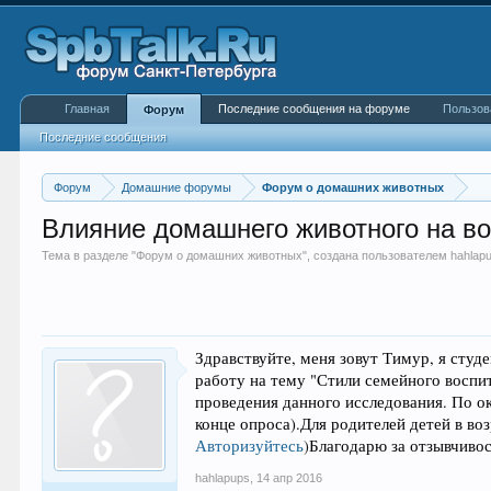
Главная
Последние сообщения на форуме
Пользов
Форум
Последние сообщения
Форум
Домашние форумы
Форум о домашних животных
Влияние домашнего животного на в
Тема в разделе "
Форум о домашних животных
", создана пользователем
hahlap
Здравствуйте, меня зовут Тимур, я студ
работу на тему "Стили семейного восп
проведения данного исследования. По ок
конце опроса).
Для родителей детей в во
Авторизуйтесь
)
Благодарю за отзывчивос
hahlapups
,
14 апр 2016