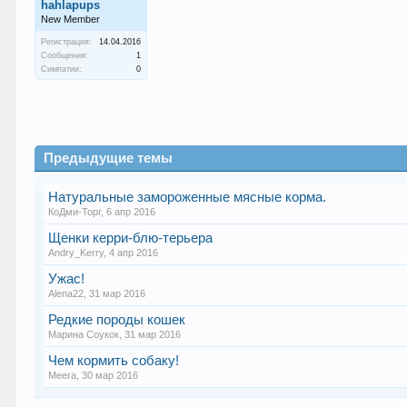
hahlapups
New Member
Регистрация:
14.04.2016
Сообщения:
1
Симпатии:
0
Предыдущие темы
Натуральные замороженные мясные корма.
КоДми-Торг
,
6 апр 2016
Щенки керри-блю-терьера
Andry_Kerry
,
4 апр 2016
Ужас!
Alena22
,
31 мар 2016
Редкие породы кошек
Марина Соукок
,
31 мар 2016
Чем кормить собаку!
Meera
,
30 мар 2016