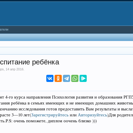
атели
оспитание ребёнка
ups
,
14 апр 2016
.
ент 4-го курса направления Психология развития и образования РГП
итания ребёнка в семьях имеющих и не имеющих домашних животн
ончанию исследования готов предоставить Вам результаты и выслат
зрасте 3—10 лет
(
Зарегистрируйтесь
или
Авторизуйтесь
)
Для родител
ть.
P.S: очень поможете, диплом оочень близко )))