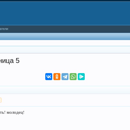
атели
ница 5
>
ать! молодец!