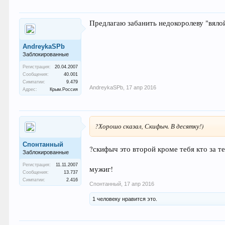
Предлагаю забанить недокоролеву "вялой
AndreykaSPb
Заблокированные
Регистрация:
20.04.2007
Сообщения:
40.001
Симпатии:
9.479
AndreykaSPb
,
17 апр 2016
Адрес:
Крым.Россия
?Хорошо сказал, Скифыч. В десятку!)
Спонтанный
?скифыч это второй кроме тебя кто за т
Заблокированные
Регистрация:
11.11.2007
мужиг!
Сообщения:
13.737
Симпатии:
2.416
Спонтанный
,
17 апр 2016
1 человеку нравится это.