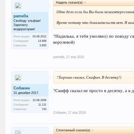
Надиль сказал(а):
↑
Одно дело если бы Вы были незаинтересован
pamella
Свободу эльфам!
Врете потому что доказательств нет. Я вам
Зарплату
модераторам!
?Надилька, я тебя умоляю)) по поводу с
Регистрация:
03.08.2012
королевой)
Сообщения:
14.908
Симпатии:
3.850
pamella
,
17 апр 2016
?Хорошо сказал, Скифыч. В десятку!)
Собакин
?Скифф сказал не просто в десятку, а в 
31 декабря 2017.
Регистрация:
15.08.2009
Сообщения:
11.131
Симпатии:
743
Собакин
,
17 апр 2016
Спонтанный сказал(а):
↑