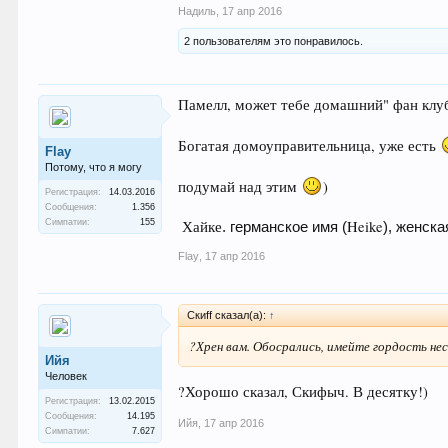
Надиль
,
17 апр 2016
2 пользователям это понравилось.
Памелл, может тебе домашний" фан клу
Богатая домоуправительница, уже есть
Flay
Потому, что я могу
подумай над этим
)
Регистрация:
14.03.2016
Сообщения:
1.356
Симпатии:
155
Хайке
Heike
. германское имя (
), женск
Flay
,
17 апр 2016
Скиff сказал(а):
↑
?Хрен вам. Обосрались, имейте гордость нес
Ийя
Человек
?Хорошо сказал, Скифыч. В десятку!)
Регистрация:
13.02.2015
Сообщения:
14.195
Ийя
,
17 апр 2016
Симпатии:
7.627