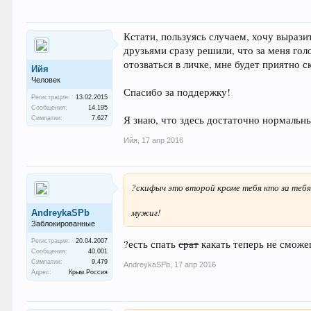
Кстати, пользуясь случаем, хочу вырази
друзьями сразу решили, что за меня го
отозваться в личке, мне будет приятно ск
Ийя
Человек
Спасибо за поддержку!
Регистрация:
13.02.2015
Сообщения:
14.195
Я знаю, что здесь достаточно нормальн
Симпатии:
7.627
Ийя
,
17 апр 2016
?скифыч это второй кроме тебя кто за тебя
мужиг!
AndreykaSPb
Заблокированные
?есть спать
срат
какать теперь не сможеш
Регистрация:
20.04.2007
Сообщения:
40.001
Симпатии:
9.479
AndreykaSPb
,
17 апр 2016
Адрес:
Крым.Россия