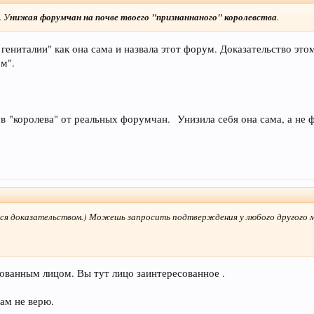
. У
нижая форумчан на почве твоего "признаннаного" королевства
.
 гениталии" как она сама и назвала этот форум. Доказательство это
ом".
в "королева" от реальных форумчан. Унизила себя она сама, а не 
ся доказательством.) Можешь запросить подтверждения у любого другого 
ованным лицом. Вы тут лицо заинтересованное .
вам не верю.