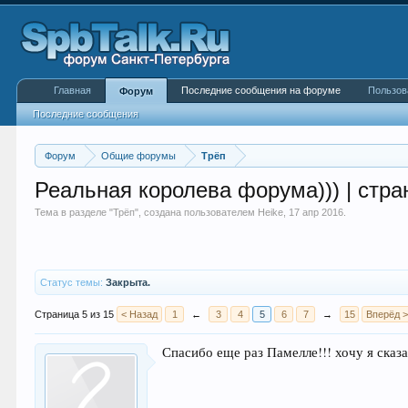
Главная
Последние сообщения на форуме
Пользов
Форум
Последние сообщения
Форум
Общие форумы
Трёп
Реальная королева форума))) | стра
Тема в разделе "
Трёп
", создана пользователем
Heike
,
17 апр 2016
.
Статус темы:
Закрыта.
Страница 5 из 15
< Назад
1
←
3
4
5
6
7
→
15
Вперёд 
Спасибо еще раз Памелле!!! хочу я сказ