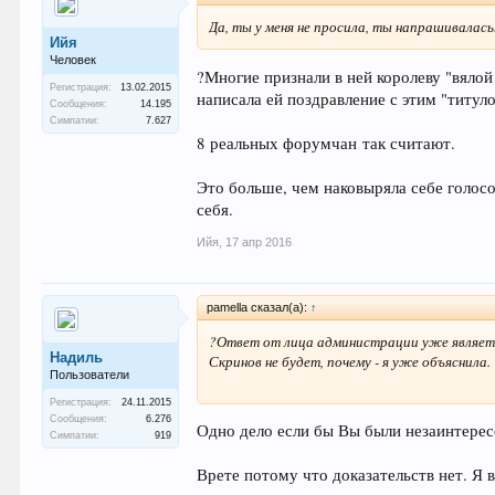
Да, ты у меня не просила, ты напрашивалась
Ийя
Человек
?Многие признали в ней королеву "вялой
Регистрация:
13.02.2015
написала ей поздравление с этим "титул
Сообщения:
14.195
Симпатии:
7.627
8 реальных форумчан так считают.
Это больше, чем наковыряла себе голосо
себя.
Ийя
,
17 апр 2016
pamella сказал(а):
↑
?Ответ от лица администрации уже являет
Надиль
Скринов не будет, почему - я уже объяснила.
Пользователи
Регистрация:
24.11.2015
Сообщения:
6.276
Одно дело если бы Вы были незаинтерес
Симпатии:
919
Врете потому что доказательств нет. Я 