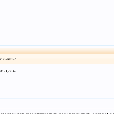
не видишь?
осмотреть.
осто прочитала предыдущую тему..подумала пистец))) а потом Памел