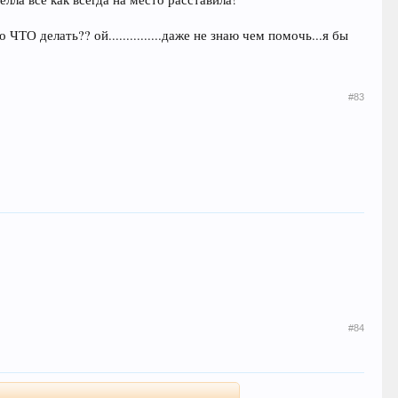
ТО делать?? ой...............даже не знаю чем помочь...я бы
#83
#84