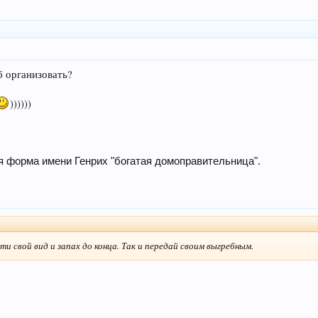
б организовать?
))))))
ая
форма имени Генрих "богатая домоправительница".
ти свой вид и запах до конца. Так и передай своим выгребным.