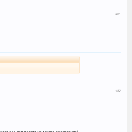
#81
#82
ла все как всегда на место расставила!