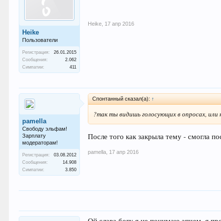
Heike
,
17 апр 2016
Heike
Пользователи
Регистрация:
26.01.2015
Сообщения:
2.062
Симпатии:
411
Спонтанный сказал(а):
↑
?так ты видишь голосующих в опросах, или 
pamella
Свободу эльфам!
После того как закрыла тему - смогла п
Зарплату
модераторам!
pamella
,
17 апр 2016
Регистрация:
03.08.2012
Сообщения:
14.908
Симпатии:
3.850
Ой слава богу я не понимаю апчем, я пр