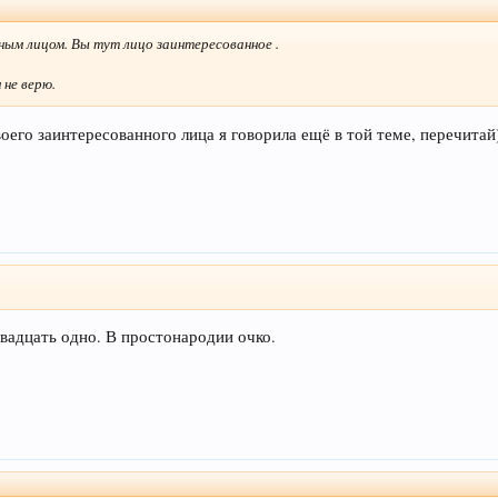
ным лицом. Вы тут лицо заинтересованное .
 не верю.
воего заинтересованного лица я говорила ещё в той теме, перечит
двадцать одно. В простонародии очко.