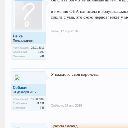
и именно ОНА написала и Золушка...может 
сошла с ума, это скоко нервов! мжет у м
Heike
,
17 апр 2016
Heike
Пользователи
Регистрация:
26.01.2015
Сообщения:
2.062
Симпатии:
411
У каждого своя королева.
Собакин
31 декабря 2017.
Регистрация:
15.08.2009
Сообщения:
11.131
Собакин
,
17 апр 2016
Симпатии:
743
pamella сказал(а):
↑