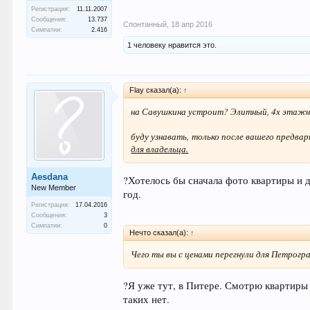
Регистрация:
11.11.2007
Сообщения:
13.737
Спонтанный
,
18 апр 2016
Симпатии:
2.416
1 человеку нравится это.
Flay сказал(а):
↑
на Савушкина устроит? Элитный, 4х этажн
буду узнавать, только после вашего предвари
для владельца.
Aesdana
?Хотелось бы сначала фото квартиры и до
New Member
год.
Регистрация:
17.04.2016
Сообщения:
3
Симпатии:
0
Нечто сказал(а):
↑
Чего ты вы с ценами перегнули для Петрогра
?Я уже тут, в Питере. Смотрю квартиры
таких нет.