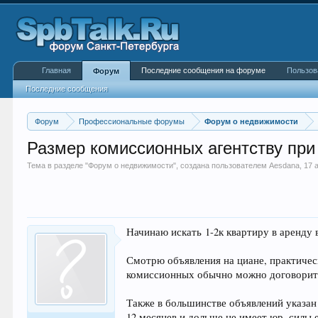
Главная
Последние сообщения на форуме
Пользов
Форум
Последние сообщения
Форум
Профессиональные форумы
Форум о недвижимости
Размер комиссионных агентству при
Тема в разделе "
Форум о недвижимости
", создана пользователем
Aesdana
,
17 
Начинаю искать 1-2к квартиру в аренду 
Смотрю объявления на циане, практичес
комиссионных обычно можно договорит
Также в большинстве объявлений указан
12 месяцев и дольше не имеет юр. силы е