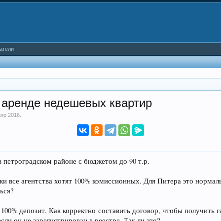
атели
 аренде недешевых квартир
апр 2016
.
в петроградском районе с бюджетом до 90 т.р.
ки все агентства хотят 100% комиссионных. Для Питера это нормал
ься?
 100% депозит. Как корректно составить договор, чтобы получить 
сли он не зарегистрирован в реестре. Так ли это?