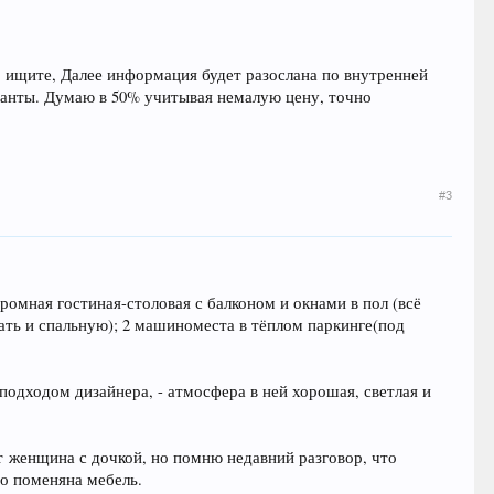
 ищите, Далее информация будет разослана по внутренней
рианты. Думаю в 50% учитывая немалую цену, точно
#3
громная гостиная-столовая с балконом и окнами в пол (всё
лать и спальную); 2 машиноместа в тёплом паркинге(под
подходом дизайнера, - атмосфера в ней хорошая, светлая и
ет женщина с дочкой, но помню недавний разговор, что
но поменяна мебель.