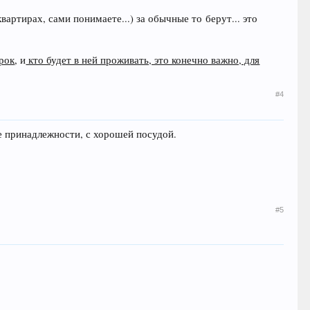
вартирах, сами понимаете...) за обычные то берут... это
рок
, и
кто будет в ней проживать, это конечно важно, для
#4
ые принадлежности, с хорошей посудой.
#5