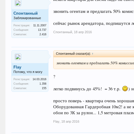
звонить огентам и предлагать 50% коми
Спонтанный
Заблокированные
сейчас рынок арендатора, подпишутся ле
Регистрация:
11.11.2007
Сообщения:
13.737
Спонтанный
,
18 апр 2016
Симпатии:
2.416
Спонтанный сказал(а):
↑
звонить огентам и предлагать 50% комисси
Flay
Потому, что я могу
?
Регистрация:
14.03.2016
Сообщения:
1.356
легко подвинусь до 45%! = 36 т.р.
) 
Симпатии:
155
просто поверь - квартира очень хорошая.
Оборудованная Гардеробная 10м2! а не к
обои по 3К за рулон... 1,5 метровая пла
Flay
,
18 апр 2016