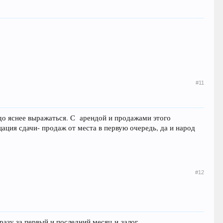
#11
адо яснее выражаться. С арендой и продажами этого
цация сдачи- продаж от места в первую очередь, да и народ
#12
разу за первый и последний месяц и залог.