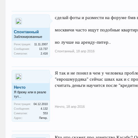
сделай фоты и размести на форуме бмв 
москвичи часто ищут подобные кварти
Спонтанный
Заблокированные
но лучше на аренду-питер..
Регистрация:
11.11.2007
Сообщения:
13.737
Спонтанный
,
18 апр 2016
Симпатии:
2.416
Я так и не понял в чем у человека проб
"еврошмурдяка" сейчас швах как и с про
считать деньги научится после "кредитн
Нечто
Я брежу или в реале
тут...
Регистрация:
04.12.2010
Нечто
,
18 апр 2016
Сообщения:
4.132
Симпатии:
553
Адрес:
Питер.
Кто что скажет про агентство Касабу? О