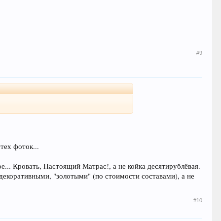
#9
тех фоток...
е... Кровать, Настоящий Матрас!, а не койка десятирублёвая.
 декоративными, "золотыми" (по стоимости составами), а не
#10