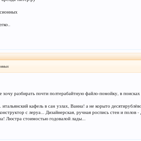
ссионных
гко..
онных
не хочу разбирать почти полтерабайтную файло-помойку, в поисках 
 итальянский кафель в сан узлах, Ванна! а не корыто десятирублёво
онструктор с леруа... Дизайнерская, ручная роспись стен и полов -
зма! Люстра стоимостью годовалой лады...