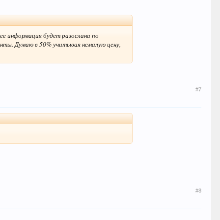
ее информация будет разослана по
анты. Думаю в 50% учитывая немалую цену,
#7
#8