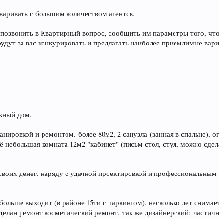
варивать с большим количеством агентсв.
позвонить в Квартирный вопрос, сообщить им параметры того, что
будут за вас конкурировать и предлагать наиболее приемлимые ва
жный дом.
анировкой и ремонтом. более 80м2, 2 санузла (ванная в спальне), о
щё небольшая комната 12м2 "кабинет" (письм стол, стул, можно сде
своих денег. наряду с удачной проектировкой и профессиональным 
больше выходит (в районе 15ти с паркингом), несколько лет снима
сделан ремонт косметический ремонт, так же дизайнерский; частич