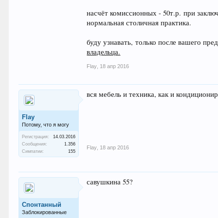
насчёт комиссионных - 50т.р. при заключ
нормальная столичная практика.
буду узнавать, только после вашего пред
владельца.
Flay
,
18 апр 2016
вся мебель и техника, как и кондициони
Flay
Потому, что я могу
Регистрация:
14.03.2016
Сообщения:
1.356
Flay
,
18 апр 2016
Симпатии:
155
савушкина 55?
Спонтанный
Заблокированные