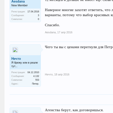
Aesdana
New Member
Наверное многие захотят ответить, что 
Регистрация:
17.04.2016
варианты, потому что выбор красивых к
Сообщения:
3
Симпатии:
0
Спасибо.
Aesdana
,
17 апр 2016
Чего ты вы с ценами перегнули для Петр
Нечто
Я брежу или в реале
тут...
Регистрация:
04.12.2010
Нечто
,
18 апр 2016
Сообщения:
4.132
Симпатии:
553
Адрес:
Питер.
Агенства берут, как договоришься.