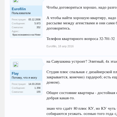
Чтобы договориться хорошо, надо разго
Eurofilin
Пользователи
А чтобы найти хорошую квартиру, надо 
Регистрация:
05.12.2008
рассылке между агенствами и они сами 
Сообщения:
5.973
договоритесь.
Симпатии:
352
Адрес:
Краснознаменск-на-Неве
Телефон квартирного вопроса 32-701-32
Eurofilin
,
18 апр 2016
на Савушкина устроит? Элитный, 4х эта
Студия плюс спальная с дизайнерской пл
Flay
закрывается, конечно) гардероб; есть е
Потому, что я могу
домом).
Регистрация:
14.03.2016
Сообщения:
1.356
Общее состояние квартиры - достойная 
Симпатии:
155
добрая какая-то.
знаю что сдаёт 80 плюс КУ, но КУ чуть 
собираются уезжать. осенью того года 