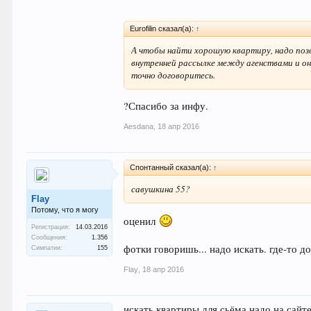
Eurofilin сказал(а):
↑
А чтобы найти хорошую квартиру, надо поз
внутренней рассылке между агенствами и он
точно договоритесь.
?Спасибо за инфу.
Aesdana
,
18 апр 2016
Спонтанный сказал(а):
↑
савушкина 55?
Flay
Потому, что я могу
оценил
Регистрация:
14.03.2016
Сообщения:
1.356
фотки говоришь... надо искать. где-то до
Симпатии:
155
Flay
,
18 апр 2016
искать квартиры для сьёма надо на сайт