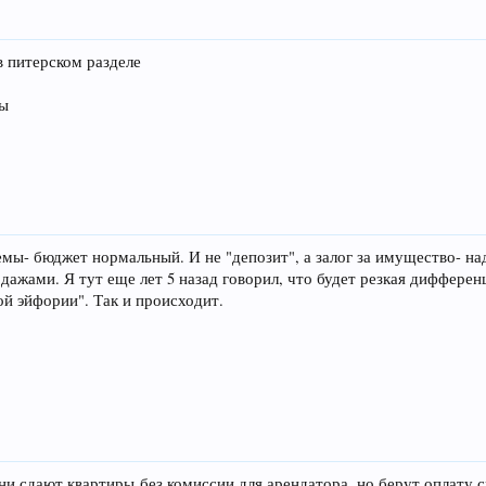
в питерском разделе
ры
лемы- бюджет нормальный. И не "депозит", а залог за имущество- н
дажами. Я тут еще лет 5 назад говорил, что будет резкая дифферен
ой эйфории". Так и происходит.
ни сдают квартиры без комиссии для арендатора, но берут оплату с