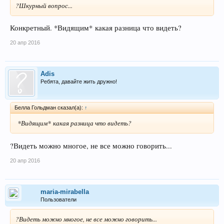
?Шкурный вопрос...
Конкретный. *Видящим* какая разница что видеть?
20 апр 2016
Adis
Ребята, давайте жить дружно!
Беллa Гольдман сказал(а):
↑
*Видящим* какая разница что видеть?
?Видеть можно многое, не все можно говорить...
20 апр 2016
maria-mirabella
Пользователи
?Видеть можно многое, не все можно говорить...