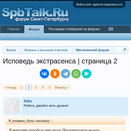
Войти или зарегистрироваться
Главная
Последние сообщения на форуме
Форум
Последние сообщения
Форум
Форумы о высоком и вечном
Мистический форум
Исповедь экстрасенса | страница 2
< Назад
1
2
3
4
5
Вперёд >
Adis
Ребята, давайте жить дружно!
Я_взорвал_Луну! сказал(а):
↑
В новостях передали,что возле Пролетарского кольца