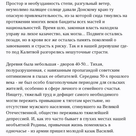
Простор и необузданность степи, разгульный ветер,
неумолимо палящее солнце давали Донскому краю ту
опасную привлекательность, из-за которой сюда тянулись на
протяжении многих веков бандиты всех мастей и
национальностей. Время шло, законная власть находила
управу на лихое казачество, как могла... Подвиги остались
позади, но в крови все же осталась память поколений о
завоеваниях и страсть к риску. Так и в нашей деревушке где-
то под Калитвой разгорелись нешуточные страсти.
Деревня была небольшая - дворов 40-50... Тихая,
полуразрушенная, с навязанным пропагандой советским
оптимизмом в глазах ее обитателей. Середина 50-х прошлого
века - не был особо благополучным периодом для сельских
жителей, особенно в сфере личного и семейного счастья.
Нищету, тяжелый труд и дефицит самого необходимого
могли пережить привыкшие к тяготам крестьяне, но
отсутствие мужского населения, сгинувшего на Великой
Отечественной, общество переживало тяжелейшей
депрессией. И, как это часто бывает в глухих местах нашей
необъятной Родины, привычная жизнь поменялась в
одночасье - из армии пришел молодой казак Василий.