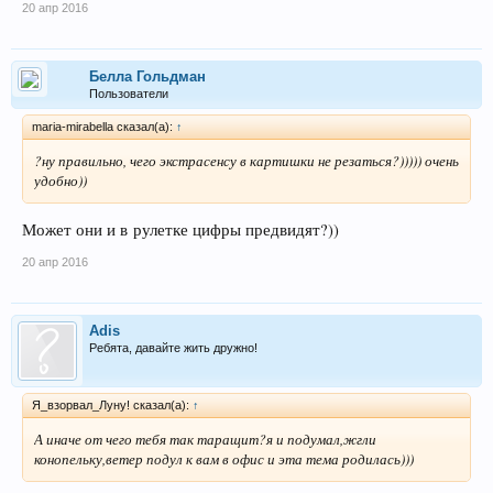
20 апр 2016
Беллa Гольдман
Пользователи
maria-mirabella сказал(а):
↑
?ну правильно, чего экстрасенсу в картишки не резаться?))))) очень
удобно))
Может они и в рулетке цифры предвидят?))
20 апр 2016
Adis
Ребята, давайте жить дружно!
Я_взорвал_Луну! сказал(а):
↑
А иначе от чего тебя так таращит?я и подумал,жгли
конопельку,ветер подул к вам в офис и эта тема родилась)))