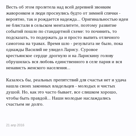
Весть об этом пролетела над всей деревней звонким
жаворонком и люди проснулись будто от зимней спячки -
вероятно, так и рождается надежда... Оригинальностью идеи
не блистали в сельском менталитете, поэтому развитие
событий пошло по стандартной схеме: то починить, то
подсказать, то подержать да и просто выпить отличного
самогона на травах. Время шло - результата не было, пока
однажды Василий не увидел Ларису. Суровое
крестьянское сердце дрогнуло и на Ларискину голову
обрушилась вся любовь единственного в селе парня и вся
ненависть женского населения...
Казалось бы, реальных препятствий для счастья нет и удача
нашла своих законных владельцев - молодых и чистых
душой. Но, как это часто бывает, все слишком хорошо,
чтобы быть правдой... Наши молодые наслаждались
счастьем не долго.
​
21 апр 2016