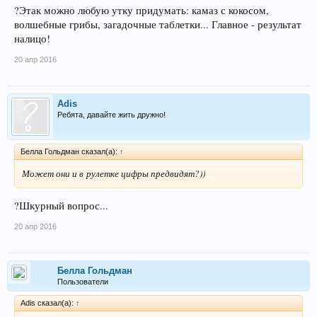
?Этак можно любую утку придумать: камаз с кокосом,
волшебные грибы, загадочные таблетки... Главное - результат
налицо!
20 апр 2016
Adis
Ребята, давайте жить дружно!
Беллa Гольдман сказал(а):
↑
Может они и в рулетке цифры предвидят?))
?Шкурный вопрос...
20 апр 2016
Беллa Гольдман
Пользователи
Adis сказал(а):
↑