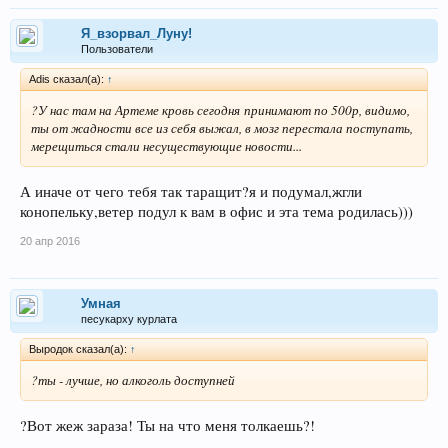
Я_взорвал_Луну!
Пользователи
Adis сказал(а):
↑
?У нас там на Артеме кровь сегодня принимают по 500р, видимо,
ты от жадности все из себя выжал, в мозг перестала поступать,
мерещиться стали несуществующие новости...
А иначе от чего тебя так таращит?я и подумал,жгли
конопельку,ветер подул к вам в офис и эта тема родилась)))
20 апр 2016
Умная
песукарху курлата
Выродок сказал(а):
↑
?ты - лучше, но алкоголь доступней
?Вот жеж зараза! Ты на что меня толкаешь?!