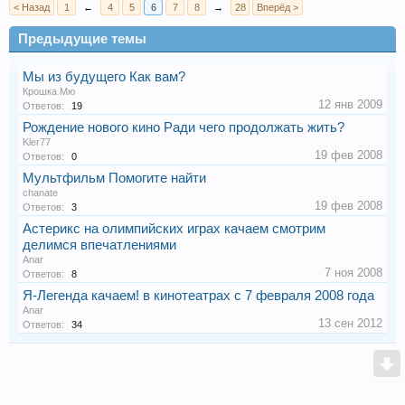
< Назад
1
←
4
5
6
7
8
→
28
Вперёд >
Предыдущие темы
Мы из будущего Как вам?
Крошка Мю
12 янв 2009
Ответов:
19
Рождение нового кино Ради чего продолжать жить?
Kler77
19 фев 2008
Ответов:
0
Мультфильм Помогите найти
chanate
19 фев 2008
Ответов:
3
Астерикс на олимпийских играх качаем смотрим
делимся впечатлениями
Anar
7 ноя 2008
Ответов:
8
Я-Легенда качаем! в кинотеатрах с 7 февраля 2008 года
Anar
13 сен 2012
Ответов:
34