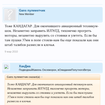
Gans пулеметчик
New Member
Тоже КАНДАГАР. Для окончившего авиационный техникум-
шок. Незаметно заправить ИЛ76ТД, тихонечко прогреть
моторы, незаметно вырулить со стоянки и улететь. Если бы
там пушки 37мм в попе стояли-нам бы еще показали как они
штаб талибов разнесли в клочья.
9 мар 2010
ХанДжа
ПодводныйКамень Оксюморон, вОжиданииПопутногоВетра
Gans пулеметчик сказал(а):
↑
Тоже КАНДАГАР. Для окончившего авиационный техникум-шок.
Незаметно заправить ИЛ76ТД, тихонечко прогреть моторы,
незаметно вырулить со стоянки и улететь. Если бы там пушки
37мм в попе стояли-нам бы еще показали как они штаб талибов
разнесли в клочья.