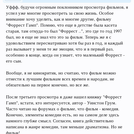
Уффф, будучи огромным поклонником просмотра фильмов, я
успел уже многие просмотреть за свою жизнь. Особое
внимание хочу уделить, как и многие другие, фильму
"Форрест Гамп". Помню, что еще в детстве была касета
старая, там откуда-то был "Форрест ..", это где то год 1997
был, но я еще не знал что это за фильм. Теперь же я с
удовольствием пересматриваю хотя бы раз в год, и каждый
раз вызывает у меня те же эмоции, что и в первый раз,
особенно в конце, когда он узнает, что маленький Форрест -
его сын.
Вообще, я не кинокритик, но считаю, что фильм можно
отнести к лучшим фильмам всех времен и народам, не
обязательно на первое конечно, но все же.
После третьего просмотра я даже нашел книжку "Форрест
Гамп", кстати, кто интересуется, автор - Уинстон Грум.
Часто читаю на форумах о фильме, что фильм - комедия.
Конечно, элементы комедии есть, но на самом деле здесь
намного глубже смысл. Согласен, книга действительно
написана в жанре комедии, там меньше драматизма. Но не
фильм!