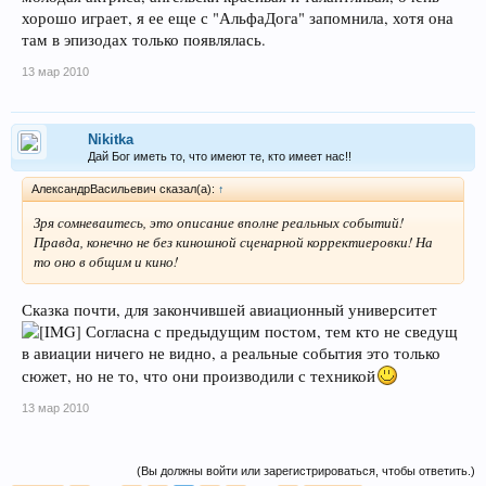
хорошо играет, я ее еще с "АльфаДога" запомнила, хотя она
там в эпизодах только появлялась.
13 мар 2010
Nikitka
Дай Бог иметь то, что имеют те, кто имеет нас!!
АлександрВасильевич сказал(а):
↑
Зря сомневаитесь, это описание вполне реальных событий!
Правда, конечно не без киношной сценарной корректиеровки! На
то оно в общим и кино!
Сказка почти, для закончившей авиационный университет
Согласна с предыдущим постом, тем кто не сведущ
в авиации ничего не видно, а реальные события это только
сюжет, но не то, что они производили с техникой
13 мар 2010
(Вы должны войти или зарегистрироваться, чтобы ответить.)