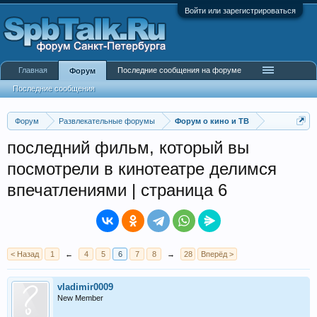
Войти или зарегистрироваться
Главная
Последние сообщения на форуме
Форум
Последние сообщения
Форум
Развлекательные форумы
Форум о кино и ТВ
последний фильм, который вы
посмотрели в кинотеатре делимся
впечатлениями | страница 6
< Назад
1
←
4
5
6
7
8
→
28
Вперёд >
vladimir0009
New Member