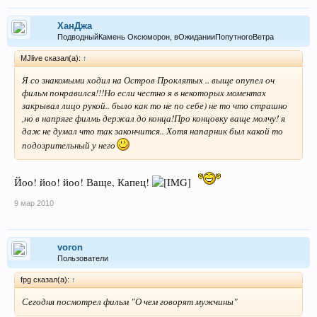
ХанДжа
ПодводныйКамень Оксюморон, вОжиданииПопутногоВетра
MJlive сказал(а):
↑
Я со знакомыми ходил на Остров Проклятых .. выще опупел оч
фильм понравился!!!Но если честно я в некоторых моментах
закрывал лицо рукой.. было как то не по себе) не то что страшно
,но в напряге филмь держал до конца!Про концовку ваще молчу! я
даж не думал что так закончится.. Хотя напарник был какой то
подозрительный у него
Йоо! йоо! йоо! Ваще, Капец!
9 мар 2010
voron
Пользователи
fpg сказал(а):
↑
Сегодня посмотрел фильм "О чем говорят мужчины"