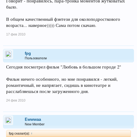
Говорит - понравилось, пара-тройка моментов жутковатых
было.
В общем качественный фэнтези для околоподросткового
возраста... наверное))))) Сама потом скачаю.
17 фев 2010
fpg
Пользователи
Сегодня посмотрел фильм "Любовь в большом городе 2"
Фильм ничего особенного, но мне понравился - легкий,
романтичный, не напрягает, сидишь в кинотеатре и
расслабляешься после загруженного дня.
24 фев 2010
Ewwwaa
New Member
fpg сказал(а):
↑