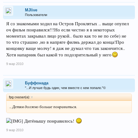
MJlive
Пользователи
Я со знакомыми ходил на Остров Проклятых .. выще опупел
оч фильм понравился!!!Но если честно я в некоторых
моментах закрывал лицо рукой.. было как то не по себе) не
то что страшно ,но в напряге филмь держал до конца!Про
концовку ваще молчу! я даж не думал что так закончится..
Хотя напарник был какой то подозрительный у него
9 мар 2010
Буффонада
"...И лучше будь один, чем вместе с кем попало."©
fpg сказал(а):
↑
.. Детям должно больше понравиться.
Дитёнышу понравилось!
9 мар 2010