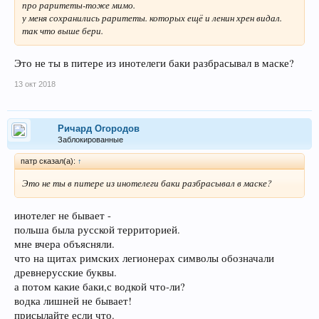
про раритеты-тоже мимо.
у меня сохранились раритеты. которых ещё и ленин хрен видал.
так что выше бери.
Это не ты в питере из инотелеги баки разбрасывал в маске?
13 окт 2018
Ричард Огородов
Заблокированные
патр сказал(а):
↑
Это не ты в питере из инотелеги баки разбрасывал в маске?
инотелег не бывает -
польша была русской территорией.
мне вчера объясняли.
что на щитах римских легионерах символы обозначали
древнерусские буквы.
а потом какие баки,с водкой что-ли?
водка лишней не бывает!
присылайте если что.