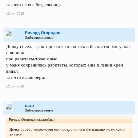
так что не все бездельницы.
12 окт 2018
Ричард Огородов
Заблокированные
Дочку соседа-тракториста я совратить и бесплатно могу. как
и японок.
про раритеты-тоже мимо.
у меня сохранились раритеты. которых ещё и ленин хрен
видал.
так что выше бери.
12 окт 2018
патр
Заблокированные
Ричард Огородов сказал(а):
↑
Дочку соседа-тракториста я совратить и бесплатно могу. как и
японок.