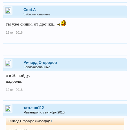
Coot-A
Заблокированные
ты уже синий. от дрочки...
12 окт 2018
Ричард Огородов
Заблокированные
я в 50 пойду.
надоели.
12 окт 2018
татьяна112
Мизантроп с сентября 2018г
Ричард Огородов сказал(а):
↑