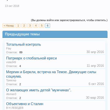
13 окт 2018
(Вы должны войти или зарегистрироваться, чтобы ответить.)
< Назад
1
2
3
4
5
6
Предыдущие темы
Тотальный контроль
Flay
30 апр 2016
Ответов:
89
Патриарх о глобальной ереси
viola349
11 апр 2016
Ответов:
4
Мерлин и Беркли, встреча на Темзе. Движущие силы
социума.
Тревзор
6 окт 2016
Ответов:
2
О желающих иметь детей "мужчинах".
disman3
30 мар 2016
Ответов:
2
Объективно и Сталин
В Н ЛЕБЕДЕВ