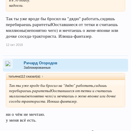
я в 50 пойду.
надоели.
Так ты уже вроде бы бросил на "дядю" работать,сидишь
перебираешь раритетыЮоставшиеся от тетки и считаешь
миллионы(непонятно чего) и мечтаешь о жене-японке или
дочке соседа-тракториста. Илюша-фантазер.
12 окт 2018
Ричард Огородов
Заблокированные
татьяна112 сказал(а):
↑
Так ты уже вроде бы бросил на "дядю" работать,сидишь
перебираешь раритетыЮоставшиеся от тетки и считаешь
миллионы(непонятно чего) и мечтаешь о жене-японке или дочке
соседа-тракториста. Илюша-фантазер.
ни о чём не мечтаю.
у меня всё есть.