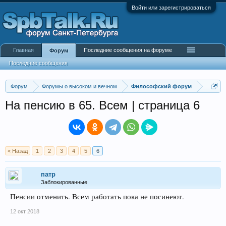
Войти или зарегистрироваться
Главная
Последние сообщения на форуме
Форум
Последние сообщения
Форум
Форумы о высоком и вечном
Философский форум
На пенсию в 65. Всем | страница 6
< Назад
1
2
3
4
5
6
патр
Заблокированные
Пенсии отменить. Всем работать пока не посинеют.
12 окт 2018