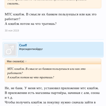
снизить..
МТС кэшбэк. В смысле их банком пользуешься или как это
работает?
А кэшбэк потом на что тратишь?
30 ноя 2019
Скиff
#президентмойдруг
Max сказал(а):
↑
МТС кэшбэк. В смысле их банком пользуешься или как это
работает?
А кэшбэк потом на что тратишь?
Не, не банк. У меня мтс, установил приложение мтс кэшбэк.
В приложении есть магазины партнёры, начиная с али, озона
и т.д.
Чтобы получить кэшбэк за покупку нужно сначала зайти в