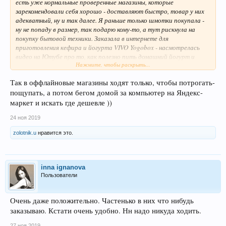
есть уже нормальные проверенные магазины, которые
зарекомендовали себя хорошо - доставляют быстро, товар у них
адекватный, ну и так далее. Я раньше только шмотки покупала -
ну не попаду в размер, так подарю кому-то, а тут рискнула на
покупку бытовой техники. Заказала в интернете для
приготовления кефира и йогурта VIVO Yogobox - насмотрелась
видео на Ютубе про то, как полезно пить домашний йогурт и
Нажмите, чтобы раскрыть...
решила тоже перейти на полезное питание. Ну нормально -
пришла отличная йогуртница, новая, с гарантией и чеком - я
Так в оффлайновые магазины ходят только, чтобы потрогать-
довольна.
пощупать, а потом бегом домой за компьютер на Яндекс-
маркет и искать где дешевле ))
24 ноя 2019
zolotnik.u
нравится это.
inna ignanova
Пользователи
Очень даже положительно. Частенько в них что нибудь
заказываю. Кстати очень удобно. Нн надо никуда ходить.
27 ноя 2019