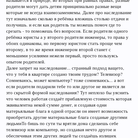
называется в природе, во вторых при равных правах, разные
родители могут дать детям принципиально разные вещи
И запрет на наследование не лишает родительских прав.
которые не всегда взаимозаменяемы. Далее про наследование
Сам запрет на наследование касается исключительно права
тут изначально сколько в ребёнка вложишь столько отдачи и
владения землей и того, что создавалось посредством чужого
получишь. и если как родитель ты можешь помоч где то
труда.
срезать - то поможешь без вопросов. Если родители одного
Ведь как не крути а все создается и существует на земле, при
этом не стоит идеализировать сам запрет на наследование
ребёнка юристы а у второго родители инженеры, то права у
обоих одинаковы, но первому юристом стать проще чем
4) в рамках равноправия адаптация индивидуумов с учетом
второму, в то же время инженером второй станет с
возможностей это естественное явление, тут как говорится кто
меньшими усилиями нежели первый, просто пользуясь
на что горазд.
опытом родителей.
Далее запрет на наследование... странный подход ващето,
И на будущее.
что у тебя в квартире создано твоим трудом? Телевизор?
Если будите задавать меньше вопросов, то ответы будут полнее.
Сомневаюсь, может компьютер? тоже сомневаюсь... а вот
Спешить некуда, поэтому старайтесь задавать по одному
если родители подарили тебе то или другое не является ли
вопросу.
это скрытой формой наследования? Тут неплохо бы уяснить
что человек работая создаёт прибавленую стоимость которая
эквивалентна некой сумме денег, и создавая одни
матерьяльные блага в одной отрасли он имеет возможность
приобретать другие материальные блага созданые другими
людьмиТо бишь по сути ты врятли дома сделаешь себе
телевизор или компьютер, но создавая нечто другое и
обеспечивая этим других людей ты создаёшь излишек