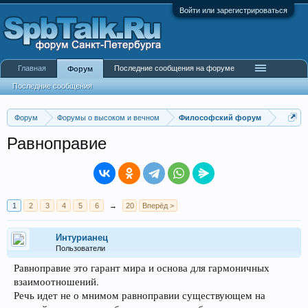
Войти или зарегистрироваться
Главная
Последние сообщения на форуме
Форум
Последние сообщения
Форум
Форумы о высоком и вечном
Философский форум
Равноправие
1
2
3
4
5
6
→
20
Вперёд >
Интурианец
Пользователи
Равноправие это гарант мира и основа для гармоничных
взаимоотношений.
Речь идет не о мнимом равноправии существующем на