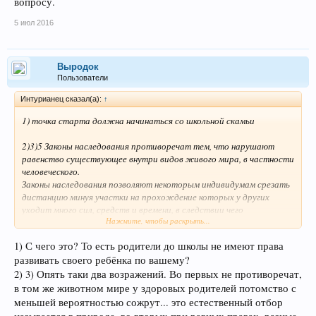
вопросу.
5 июл 2016
Выродок
Пользователи
Интурианец сказал(а):
↑
1) точка старта должна начинаться со школьной скамьи
2)3)5 Законы наследования противоречат тем, что нарушают
равенство существующее внутри видов живого мира, в частности
человеческого.
Законы наследования позволяют некоторым индивидумам срезать
дистанцию минуя участки на прохождение которых у других
уходит много сил, средств и времени, в следствии чего
Нажмите, чтобы раскрыть...
финалистами представляющими пример для подражания
становятся ни те кто этого достоин.
1) С чего это? То есть родители до школы не имеют права
развивать своего ребёнка по вашему?
Наследование не способствует адаптации, оно наоборот
развращает потомков, снижает уровень их самостоятельности,
2) 3) Опять таки два возражений. Во первых не противоречат,
повыщая уровень их зависимости и в случаях кризиса или каких
в том же животном мире у здоровых родителей потомство с
либо других потрясений они падут жертвой своей
меньшей вероятностью сожрут... это естественный отбор
несостоятельности.