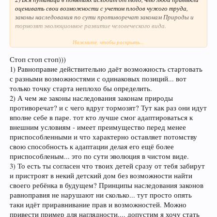
оценивать свои возможности с учетом плодов чужого труда,
законы наследования по сути противоречат законам Природы и
тормозят эволюционное развитие человеческого вида.
Нажмите, чтобы раскрыть...
3) Стоит вычеркнуть "наследование" и все станет ясно и понятно.
Принципы наследования изначально нарушают равенство которое
Стоп стоп стоп)))
по законам Природы должно существовать у людей на старте
1) Равноправие действительно даёт возможность стартовать
жизненного пути в последствии чего "истинное равноправие"
становится несовместимо с условиями общественной жизни,
с разными возможностями с одинаковых позиций... вот
отчего происходит ее искажение и появление подложного
только точку старта неплохо бы определить.
понимания "равноправия" которое возможно совместить с
2) А чем же законы наследования законам природы
условиями общественной жизни.
противоречат? и с чего вдруг тормозят? Тут как раз они идут
Но как бы не старались приверженцы принципов наследования
вполне себе в паре. тот кто лучше смог адаптироваться к
создать равноправные условия у них не получится, поскольку
внешним условиям - имеет преимущество перед менее
законы наследования изначально нарушают равенство.
приспособленными и что характерно оставляет потомству
свою способность к адаптации делая его ещё более
4) Возьмем пример с жизни животных и птиц, у них все просто, с
приспособленым... это по сути эволюция в чистом виде.
рождения все равны, ну а дальнейшая судьба каждого существа
зависит от его возможностей и усилий.
3) То есть ты согласен что твоих детей сразу от тебя забирут
Животные и птицы живут по законам равноправия, в рамках
и пристроят в некий детский дом без возможности найти
которых право на власть всегда доказывается, доставаясь самым
своего ребёнка в будущем? Принципы наследования законов
сильным и развитым, но ни когда не передается по наследования.
равноправия не нарушают ни сколько... тут просто опять
таки идёт приравнивание прав и возможностей. Можно
5) В условиях запрета на наследование уже не будет мыслей о
привести пример для наглядности.... допустим я хочу стать