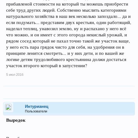
прибавленой стоимости на который ты можешь приобрести
себе труд других людей. Собственно мыслить категориями
натурального хозяйства в наш век несколько запоздало... да и
если подумать... представим двух крестьян, один работящий,
наделал теплиц, унавозил землю, ну и распахано у него всё
что можно, и он имеет с этого огорода некислый урожай, и
рядом сосед который не пахал точно такой же участок ваще,
у него есть пара грядок чисто для себя, на удобрения он в
принципе ленится смотреть... и у них дети, и по вашей же
логике детям трудолюбивого крестьянина должн достаться
участок второго который в запустении?
5 июл 2016
Интурианец
Пользователи
Выродок