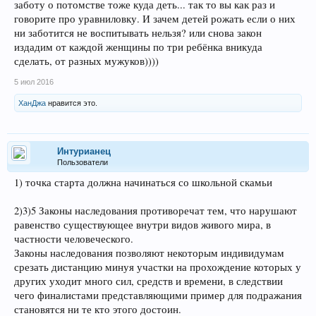
заботу о потомстве тоже куда деть... так то вы как раз и
говорите про уравниловку. И зачем детей рожать если о них
ни заботится не воспитывать нельзя? или снова закон
издадим от каждой женщины по три ребёнка вникуда
сделать, от разных мужуков))))
5 июл 2016
ХанДжа
нравится это.
Интурианец
Пользователи
1) точка старта должна начинаться со школьной скамьи
2)3)5 Законы наследования противоречат тем, что нарушают
равенство существующее внутри видов живого мира, в
частности человеческого.
Законы наследования позволяют некоторым индивидумам
срезать дистанцию минуя участки на прохождение которых у
других уходит много сил, средств и времени, в следствии
чего финалистами представляющими пример для подражания
становятся ни те кто этого достоин.