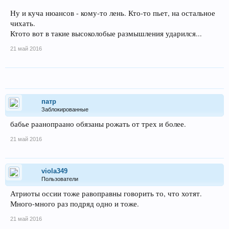
Ну и куча нюансов - кому-то лень. Кто-то пьет, на остальное
чихать.
Ктото вот в такие высоколобые размышления ударился...
21 май 2016
патр
Заблокированные
бабье раанопраано обязаны рожать от трех и более.
21 май 2016
viola349
Пользователи
Атриоты оссии тоже равоправны говорить то, что хотят.
Много-много раз подряд одно и тоже.
21 май 2016