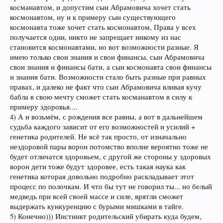
уравниловки и все станет понятно относительно равноправия в
косманавтом, и допустим сын Абрамовича хочет стать
рамках которого все стартуют с одинаковых позиций жизненного
космонавтом, ну и к примеру сын существующего
пути, ну а далее будет зависит от усилий и возможностей
космонавта тоже хочет стать космонавтом, Права у всех
каждого человека.
Кто то сгруппируется и будет продвигаться в коллективе,
получается одни, никто не запрещает никому из нас
пользуясь удобствами коллективного труда, ну а кто то
становится космонавтами, но вот возможности разные. Я
предпочитает независимость и самостоятельность, тут уже
имею только свои знания и свои финансы, сын Абрамовича
зависит от выбора.
свои знания и финансы бати, а сын космонавта свои финансы
и знания бати. Возможности стало быть разные при равных
правах, и далеко не факт что сын Абрамовича вливая кучу
бабла в свою мечту сможет стать косманавтом в силу к
примеру здоровья....
4) А и возьмём, с рождения все равны, а вот в дальнейшем
судьба каждого зависит от его возможностей и усилий +
генетика родителей. Не всё так просто, от изначально
нездоровой пары ворон потомство вполне вероятно тоже не
будет отличатся здоровьем, с другой же стороны у здоровых
ворон дети тоже будут здоровее, есть такая наука как
генетика которая довольно подробно раскладывает этот
процесс по полочкам. И что бы тут не говорил ты... но белый
медведь при всей своей массе и силе, врятли сможет
выдержать кункуренцию с бурыми мишками в тайге.
5) Конечно))) Инстинкт родительский убирать куда будем,