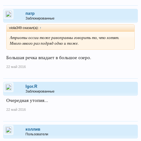
патр
Заблокированные
viola349 сказал(а):
↑
Атриоты оссии тоже равоправны говорить то, что хотят.
Много-много раз подряд одно и тоже.
Большая речка впадает в большое озеро.
22 май 2016
Igor.R
Заблокированные
Очередная утопия...
22 май 2016
коллив
Пользователи