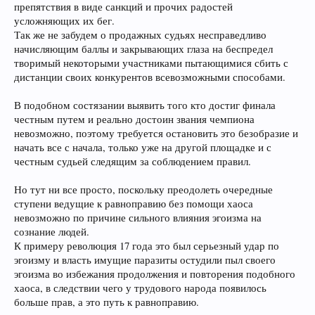
препятствия в виде санкций и прочих радостей
усложняющих их бег.
Так же не забудем о продажных судьях несправедливо
начисляющим баллы и закрывающих глаза на беспредел
творимый некоторыми участниками пытающимися сбить с
дистанции своих конкурентов всевозможными способами.
В подобном состязании выявить того кто достиг финала
честным путем и реально достоин звания чемпиона
невозможно, поэтому требуется остановить это безобразие и
начать все с начала, только уже на другой площадке и с
честным судьей следящим за соблюдением правил.
Но тут ни все просто, поскольку преодолеть очередные
ступени ведущие к равноправию без помощи хаоса
невозможно по причине сильного влияния эгоизма на
сознание людей.
К примеру революция 17 года это был серьезный удар по
эгоизму и власть имущие паразиты остудили пыл своего
эгоизма во избежания продолжения и повторения подобного
хаоса, в следствии чего у трудового народа появилось
больше прав, а это путь к равноправию.