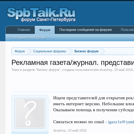
Главная
Последние сообщения на форуме
Пользов
Форум
Последние сообщения
Форум
Социальные форумы
Бизнес форум
Рекламная газета/журнал. представ
Тема в разделе "
Бизнес форум
", создана пользователем
dvastroy
,
23 май 2016
.
Ищем представителей для открытия рекл
иметь интернет версию. Небольшие влож
Оказываем помощь в получении субсиди
Связаться можно по email -
igaze1a@yand
dvastroy
,
23 май 2016