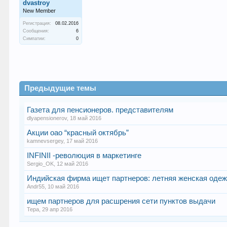
dvastroy
New Member
Регистрация:
08.02.2016
Сообщения:
6
Симпатии:
0
Предыдущие темы
Газета для пенсионеров. представителям
dlyapensionerov
,
18 май 2016
Акции оао “красный октябрь”
kamnevsergey
,
17 май 2016
INFINII -революция в маркетинге
Sergio_OK
,
12 май 2016
Индийская фирма ищет партнеров: летняя женская оде
Andr55
,
10 май 2016
ищем партнеров для расшрения сети пунктов выдачи
Тера
,
29 апр 2016