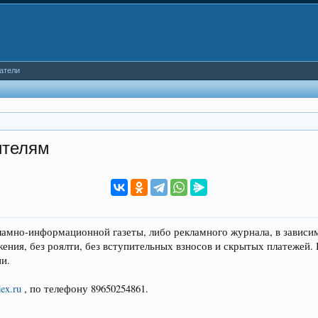
атели
ителям
амно-информационной газеты, либо рекламного журнала, в зависим
ения, без роялти, без вступительных взносов и скрытых платежей
и.
ex.ru
, по телефону 89650254861.